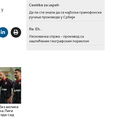
Cestitke za uspeh
 у
Да ли сте знали да се најбоље грамофонске
ручице производе у Србији
Re: Eh...
Лесковачка спржа – производ са
заштићеним географским пореклом
без велике
ка Лиги
езда сад