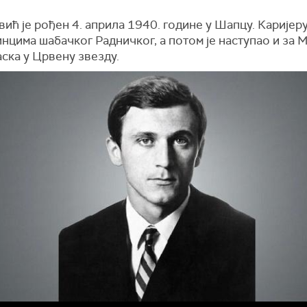
ћ је рођен 4. априла 1940. године у Шапцу. Каријеру
нцима шабачког Радничког, а потом је наступао и за 
ска у Црвену звезду.