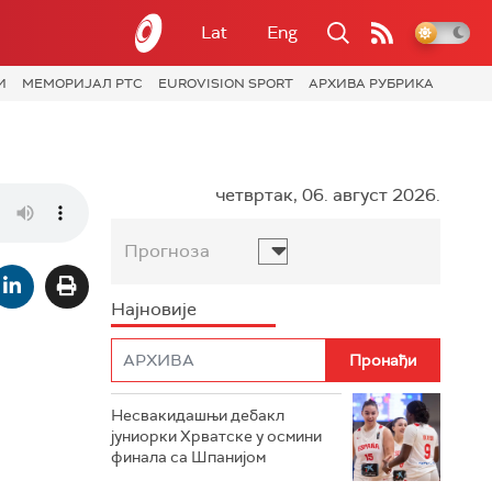
Lat
Eng
И
МЕМОРИЈАЛ РТС
EUROVISION SPORT
АРХИВА РУБРИКА
четвртак, 06. август 2026.
Прогноза
Најновије
Несвакидашњи дебакл
јуниорки Хрватске у осмини
финала са Шпанијом