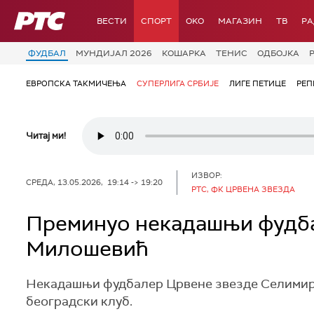
РТС
ВЕСТИ
СПОРТ
OKO
МАГАЗИН
ТВ
Р
ФУДБАЛ
МУНДИЈАЛ 2026
КОШАРКА
ТЕНИС
ОДБОЈКА
ЕВРОПСКА ТАКМИЧЕЊА
СУПЕРЛИГА СРБИЈЕ
ЛИГЕ ПЕТИЦЕ
РЕП
Читај ми!
ИЗВОР:
СРЕДА, 13.05.2026, 19:14 -> 19:20
РТС, ФК ЦРВЕНА ЗВЕЗДА
Преминуо некадашњи фудба
Милошевић
Некадашњи фудбалер Црвене звезде Селимир М
београдски клуб.