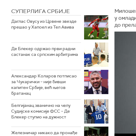
СУПЕРЛИГА СРБИЈЕ
Милошеви
у омлади
Даглас Овусу из Црвене звезде
до прела
прешао у Хапоел из Тел Авива
Де Блекер одржао први радни
састанак са српским арбитрима
Александар Коларов потписао
за Чукарички – није бивши
капитен Србије, већ његов
братанац
Белгијанац званично на челу
Судијске комисије ФСС – Де
Блекер ступио на дужност
Железничар никако да пронађе