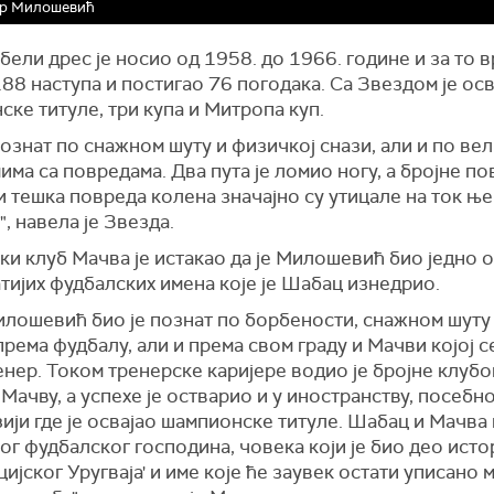
р Милошевић
ели дрес је носио од 1958. до 1966. године и за то в
88 наступа и постигао 76 погодака. Са Звездом је осв
ке титуле, три купа и Митропа куп.
познат по снажном шуту и физичкој снази, али и по ве
ма са повредама. Два пута је ломио ногу, а бројне п
 тешка повреда колена значајно су утицале на ток њ
", навела је Звезда.
и клуб Мачва је истакао да је Милошевић био једно 
тијих фудбалских имена које је Шабац изнедрио.
илошевић био је познат по борбености, снажном шуту 
рема фудбалу, али и према свом граду и Мачви којој с
енер. Током тренерске каријере водио је бројне клубо
 Мачву, а успехе је остварио и у иностранству, посебно
ји где је освајао шампионске титуле. Шабац и Мачва
ог фудбалског господина, човека који је био део исто
ијског Уругваја' и име које ће заувек остати уписано 