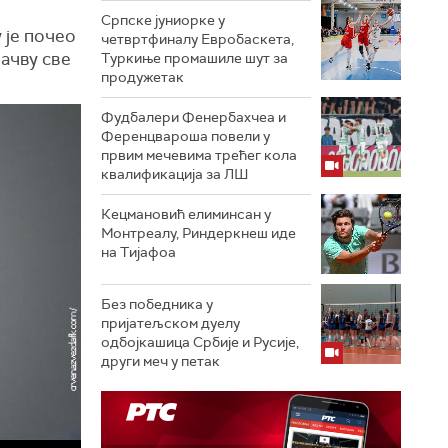
Српске јуниорке у
 је почео
четвртфиналу Евробаскета,
Мачву све
Туркиње промашиле шут за
продужетак
Фудбалери Фенербахчеа и
Ференцвароша повели у
првим мечевима трећег кола
квалификација за ЛШ
Кецмановић елиминсан у
Монтреалу, Риндеркнеш иде
на Тијафоа
Без победника у
пријатељском дуелу
одбојкашица Србије и Русије,
други меч у петак