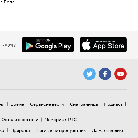
ив Боде
кацију
|
|
|
|
|
ни
Време
Сервисне вести
Сматрачница
Подкаст
|
Остали спортови
Меморијал РТС
|
|
|
ка
Природа
Дигитални предузетник
За мале велике