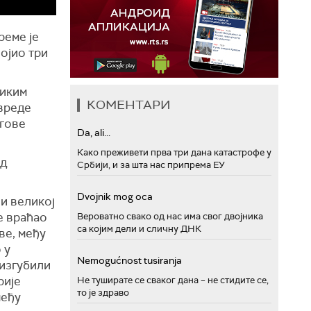
реме је
ојио три
ликим
КОМЕНТАРИ
овреде
егове
Da, ali...
Како преживети прва три дана катастрофе у
од
Србији, и за шта нас припрема ЕУ
Dvojnik mog oca
и великој
е враћао
Вероватно свако од нас има свог двојника
са којим дели и сличну ДНК
ве, међу
 у
Nemogućnost tusiranja
 изгубили
рије
Не туширате се сваког дана – не стидите се,
то је здраво
међу