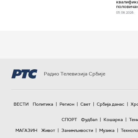
квалифика
половича
05. 08. 2026.
Радио Телевизија Србије
|
|
|
|
ВЕСТИ
Политика
Регион
Свет
Србија данас
Хр
|
|
СПОРТ
Фудбал
Кошарка
Тен
|
|
|
МАГАЗИН
Живот
Занимљивости
Музика
Техноло