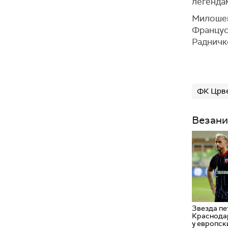
легендам
Милошеви
Француск
Радничко
ФК Црве
Везани
Звезда пе
Краснодар
у европск