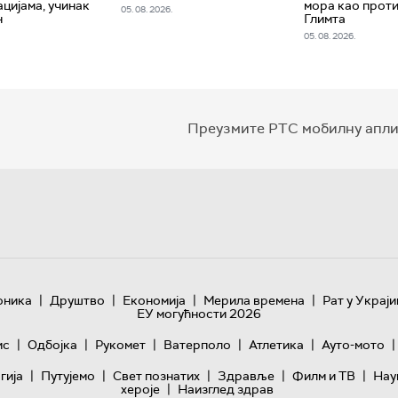
цијама, учинак
мора као прот
05. 08. 2026.
н
Глимта
05. 08. 2026.
Преузмите РТС мобилну апли
|
|
|
|
оника
Друштво
Економија
Мерила времена
Рат у Украји
ЕУ могућности 2026
|
|
|
|
|
|
ис
Одбојка
Рукомет
Ватерполо
Атлетика
Ауто-мото
|
|
|
|
|
гијa
Путујемо
Свет познатих
Здравље
Филм и ТВ
Нау
|
хероје
Наизглед здрав