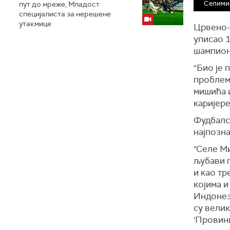
Селими
пут до мреже, Младост
специјалиста за нерешене
утакмице
Црвено-б
уписао 1
шампионс
"Био је 
проблеми
мишића и
каријере
Фудбалск
најпозна
"Селе М
љубави п
и као тр
којима и
Индонези
су велик
'Провинц