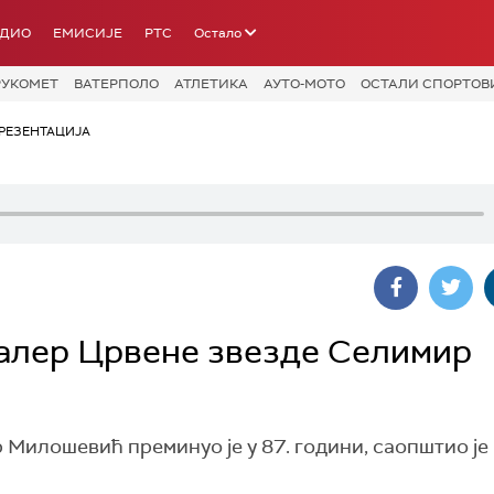
АДИО
ЕМИСИЈЕ
РТС
Остало
РУКОМЕТ
ВАТЕРПОЛО
АТЛЕТИКА
АУТО-МОТО
ОСТАЛИ СПОРТОВ
РЕЗЕНТАЦИЈА
лер Црвене звезде Селимир
илошевић преминуо је у 87. години, саопштио је