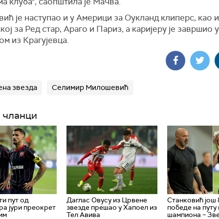
а клуба", саопштила је Мачва.
ћ је наступао и у Америци за Оукланд клиперс, као и
ој за Ред стар, Араго и Париз, а каријеру је завршио у
м из Крагујевца.
на звезда
Селимир Милошевић
 чланци
ти пут од
Даглас Овусу из Црвене
Станковић још 
а јури преокрет
звезде прешао у Хапоел из
победе на путу 
им
Тел Авива
шампиона – Зв