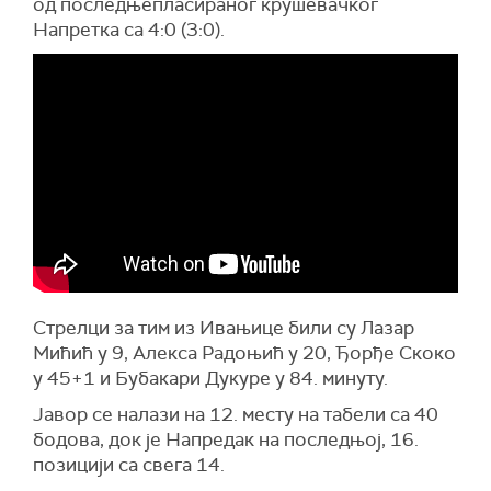
од последњепласираног крушевачког
Напретка са 4:0 (3:0).
Стрелци за тим из Ивањице били су Лазар
Мићић у 9, Алекса Радоњић у 20, Ђорђе Скоко
у 45+1 и Бубакари Дукуре у 84. минуту.
Јавор се налази на 12. месту на табели са 40
бодова, док је Напредак на последњој, 16.
позицији са свега 14.