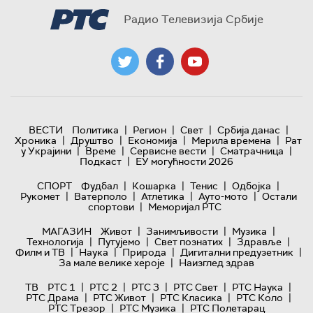
Радио Телевизија Србије
|
|
|
|
ВЕСТИ
Политика
Регион
Свет
Србија данас
|
|
|
|
Хроника
Друштво
Економија
Мерила времена
Рат
|
|
|
|
у Украјини
Време
Сервисне вести
Сматрачница
|
Подкаст
ЕУ могућности 2026
|
|
|
|
СПОРТ
Фудбал
Кошарка
Тенис
Одбојка
|
|
|
|
Рукомет
Ватерполо
Атлетика
Ауто-мото
Остали
|
спортови
Меморијал РТС
|
|
|
МАГАЗИН
Живот
Занимљивости
Музика
|
|
|
|
Технологијa
Путујемо
Свет познатих
Здравље
|
|
|
|
Филм и ТВ
Наука
Природа
Дигитални предузетник
|
За мале велике хероје
Наизглед здрав
|
|
|
|
|
ТВ
РТС 1
РТС 2
РТС 3
РТС Свет
РТС Наука
|
|
|
|
РТС Драма
РТС Живот
РТС Класика
РТС Коло
|
|
РТС Трезор
РТС Музика
РТС Полетарац