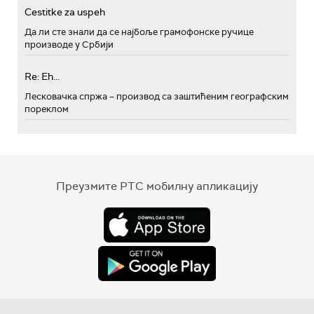
Cestitke za uspeh
Да ли сте знали да се најбоље грамофонске ручице
производе у Србији
Re: Eh...
Лесковачка спржа – производ са заштићеним географским
пореклом
Преузмите РТС мобилну апликацију