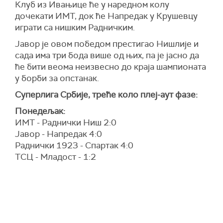
Клуб из Ивањице ће у наредном колу
дочекати ИМТ, док ће Напредак у Крушевцу
играти са нишким Радничким.
Јавор је овом победом престигао Нишлије и
сада има три бода више од њих, па је јасно да
ће бити веома неизвесно до краја шампионата
у борби за опстанак.
Суперлига Србије, треће коло плеј-аут фазе:
Понедељак:
ИМТ - Раднички Ниш 2:0
Јавор - Напредак 4:0
Раднички 1923 - Спартак 4:0
ТСЦ - Младост - 1:2