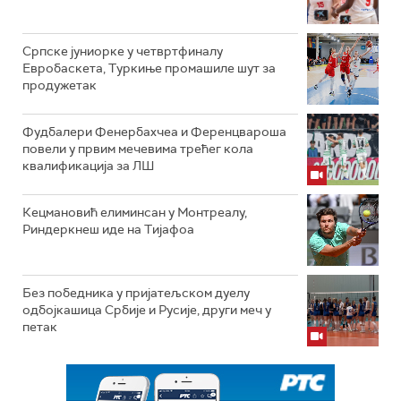
Српске јуниорке у четвртфиналу
Евробаскета, Туркиње промашиле шут за
продужетак
Фудбалери Фенербахчеа и Ференцвароша
повели у првим мечевима трећег кола
квалификација за ЛШ
Кецмановић елиминсан у Монтреалу,
Риндеркнеш иде на Тијафоа
Без победника у пријатељском дуелу
одбојкашица Србије и Русије, други меч у
петак