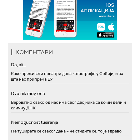
КОМЕНТАРИ
Da, ali...
Како преживети прва три дана катастрофе у Србији, и за
шта нас припрема ЕУ
Dvojnik mog oca
Вероватно свако од нас има свог двојника са којим дели и
сличну ДНК
Nemogućnost tusiranja
Не туширате се сваког дана – не стидите се, то је здраво