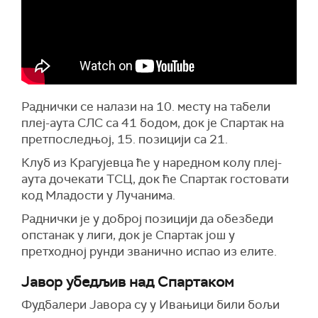
Раднички се налази на 10. месту на табели
плеј-аута СЛС са 41 бодом, док је Спартак на
претпоследњој, 15. позицији са 21.
Клуб из Крагујевца ће у наредном колу плеј-
аута дочекати ТСЦ, док ће Спартак гостовати
код Младости у Лучанима.
Раднички је у доброј позицији да обезбеди
опстанак у лиги, док је Спартак још у
претходној рунди званично испао из елите.
Јавор убедљив над Спартаком
Фудбалери Јавора су у Ивањици били бољи