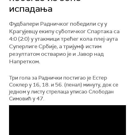
испадања
Фудбалери Радничког победили су у
Крагујевцу екипу суботичког Спартака са
4:0 (2:0) у утакмици трећег кола плеј-аута
Суперлиге Србије, а тријумф истим
резултатом остварио је и Јавор над
Напретком.
Три гола за Раднички постигао је Естер
Соклер у 16, 18. и 56. (пенал) минуту, док се
једном у листу стрелаца уписао Слободан
Симовић у 47.