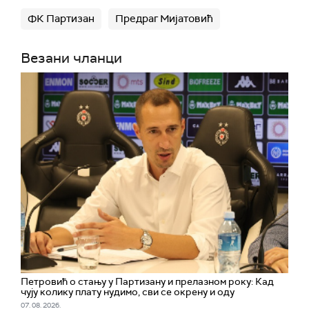
ФК Партизан
Предраг Мијатовић
Везани чланци
Петровић о стању у Партизану и прелазном року: Кад
чују колику плату нудимо, сви се окрену и оду
07. 08. 2026.