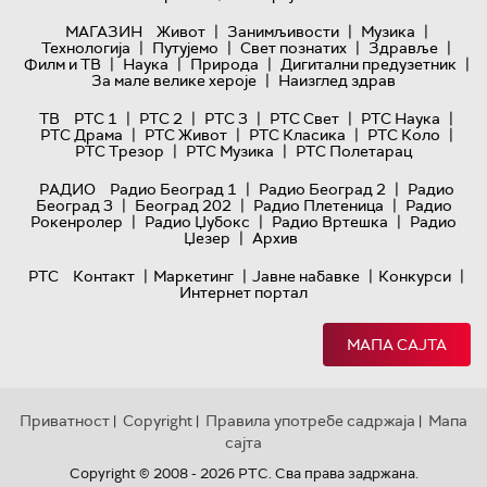
|
|
|
МАГАЗИН
Живот
Занимљивости
Музика
|
|
|
|
Технологијa
Путујемо
Свет познатих
Здравље
|
|
|
|
Филм и ТВ
Наука
Природа
Дигитални предузетник
|
За мале велике хероје
Наизглед здрав
|
|
|
|
|
ТВ
РТС 1
РТС 2
РТС 3
РТС Свет
РТС Наука
|
|
|
|
РТС Драма
РТС Живот
РТС Класика
РТС Коло
|
|
РТС Трезор
РТС Музика
РТС Полетарац
|
|
РАДИО
Радио Београд 1
Радио Београд 2
Радио
|
|
|
Београд 3
Београд 202
Радио Плетеница
Радио
|
|
|
Рокенролер
Радио Џубокс
Радио Вртешка
Радио
|
Џезер
Архив
|
|
|
|
РТС
Контакт
Маркетинг
Јавне набавке
Конкурси
Интернет портал
МАПА САЈТА
Приватност
Copyright
Правила употребе садржаја
Мапа
|
|
|
сајта
Copyright © 2008 - 2026 РТС. Сва права задржана.