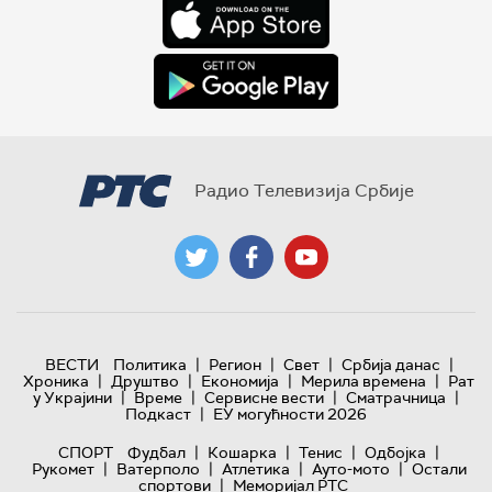
Радио Телевизија Србије
|
|
|
|
ВЕСТИ
Политика
Регион
Свет
Србија данас
|
|
|
|
Хроника
Друштво
Економија
Мерила времена
Рат
|
|
|
|
у Украјини
Време
Сервисне вести
Сматрачница
|
Подкаст
ЕУ могућности 2026
|
|
|
|
СПОРТ
Фудбал
Кошарка
Тенис
Одбојка
|
|
|
|
Рукомет
Ватерполо
Атлетика
Ауто-мото
Остали
|
спортови
Меморијал РТС