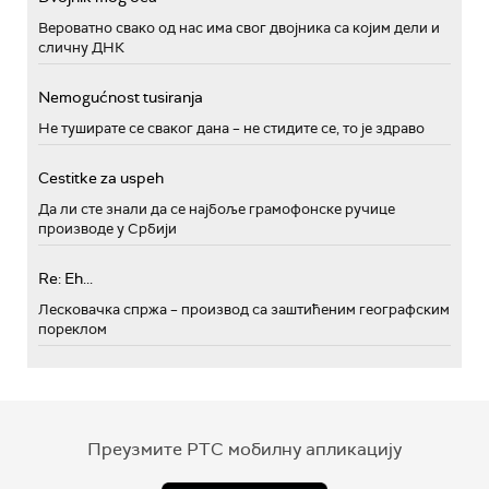
Вероватно свако од нас има свог двојника са којим дели и
сличну ДНК
Nemogućnost tusiranja
Не туширате се сваког дана – не стидите се, то је здраво
Cestitke za uspeh
Да ли сте знали да се најбоље грамофонске ручице
производе у Србији
Re: Eh...
Лесковачка спржа – производ са заштићеним географским
пореклом
Преузмите РТС мобилну апликацију