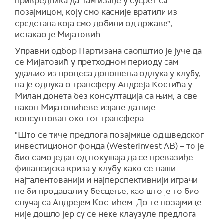
привредника да нам изађе у сусрет са
позајмицом, коју смо касније вратили из
средстава која смо добили од државе",
истакао је Мијатовић.
Управни одбор Партизана саопштио је јуче да
се Мијатовић у претходном периоду сам
удаљио из процеса доношења одлука у клубу,
па је одлука о трансферу Андреја Костића у
Милан донета без консултација са њим, а све
након Мијатовићеве изјаве да није
консултован око тог трансфера.
"Што се тиче предлога позајмице од шведског
инвестиционог фонда (WesterInvest AB) – то је
био само један од покушаја да се превазиђе
финансијска криза у клубу како се наши
најталентованији и најперспективнији играчи
не би продавали у бесцење, као што је то био
случај са Андрејем Костићем. До те позајмице
није дошло јер су се неке клаузуле предлога