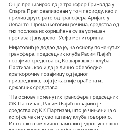
Он је прецизирао да је трансфер Грималда у
Спарта Праг реализован у том периоду, као и
прилив друге рате од трансфера Аријаге у
Леванте. Према његовим речима, средства од
тих послова искоришћена су за успешан
пролазак јануарског Уефа мониторинга.
Мијатовић је додао да је, на основу поменутих
трансфера, председник клуба Расим Љајић
позајмио средства од Кошаркашког клуба
Партизан, као и да је лично обезбедио
краткорочну позајмицу од једног
привредника, која је касније враћена из
државних средстава.
"На основу поменутих трансфера председник
ФК Партизан, Расим Љајић позајмио је
средства од КК Партизан, што је чињеница о
којој се чак и у саопштењу клуба говорило.
Исто тако сам лично замолио једног успешног