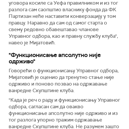
уговора косиле са Уефа правилником и из тог
разлога сам саопштио власнику фонда да ФК
Партизан неће наставити конверзацију у том
правцу. Наравно да сам од самог старта о
свему редовно обавештавао чланове
Управног одбора, као и правну службу клуба",
навео је Мијатовић.
"Функционисање апсолутно није
одрживо"
Говорећи о функционисању Управног одбора,
Мијатовић је оценио да тренутно стање није
одрживо и поново позвао на одржавање
ванредне Скупштине клуба.
"Када је реч о раду и функционисању Управног
одбора, сагласан сам да овакво
функционисање апсолутно није одрживо и из
тог разлога упорно тражим одржавање
ванредне Скупштине клуба. Не разумем зашто