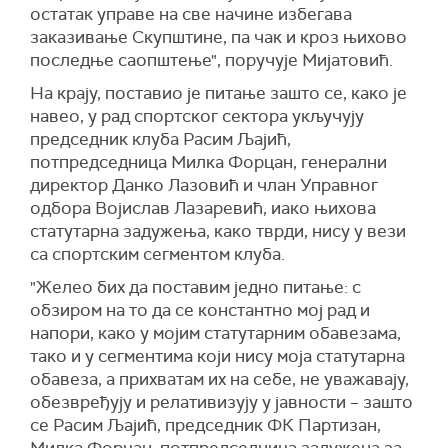
остатак управе на све начине избегава
заказивање Скупштине, па чак и кроз њихово
последње саопштење", поручује Мијатовић.
На крају, поставио је питање зашто се, како је
навео, у рад спортског сектора укључују
председник клуба Расим Љајић,
потпредседница
Милка Форцан
, генерални
директор
Данко Лазовић
и члан Управног
одбора
Војислав Лазаревић
, иако њихова
статутарна задужења, како тврди, нису у вези
са спортским сегментом клуба.
"Желео бих да поставим једно питање: с
обзиром на то да се константно мој рад и
напори, како у мојим статутарним обавезама,
тако и у сегментима који нису моја статутарна
обавеза, а прихватам их на себе, не уважавају,
обезвређују и релативизују у јавности – зашто
се Расим Љајић, председник ФК Партизан,
Милка Форцан, потпредседница задужена за