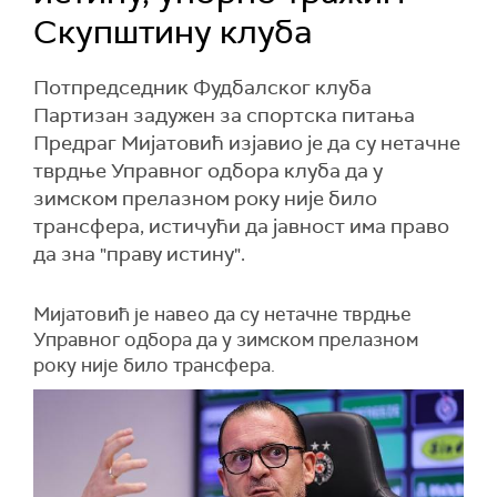
Скупштину клуба
Потпредседник Фудбалског клуба
Партизан задужен за спортска питања
Предраг Мијатовић изјавио је да су нетачне
тврдње Управног одбора клуба да у
зимском прелазном року није било
трансфера, истичући да јавност има право
да зна "праву истину".
Мијатовић је навео да су нетачне тврдње
Управног одбора да у зимском прелазном
року није било трансфера.