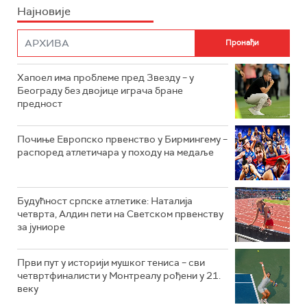
Најновије
Хапоел има проблеме пред Звезду – у
Београду без двојице играча бране
предност
Почиње Европско првенство у Бирмингему –
распоред атлетичара у походу на медаље
Будућност српске атлетике: Наталија
четврта, Алдин пети на Светском првенству
за јуниоре
Први пут у историји мушког тениса – сви
четвртфиналисти у Монтреалу рођени у 21.
веку