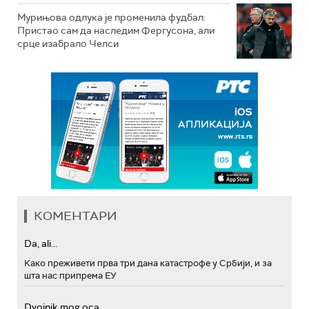
Мурињова одлука је променила фудбал:
Пристао сам да наследим Фергусона, али
срце изабрало Челси
КОМЕНТАРИ
Da, ali...
Како преживети прва три дана катастрофе у Србији, и за
шта нас припрема ЕУ
Dvojnik mog oca