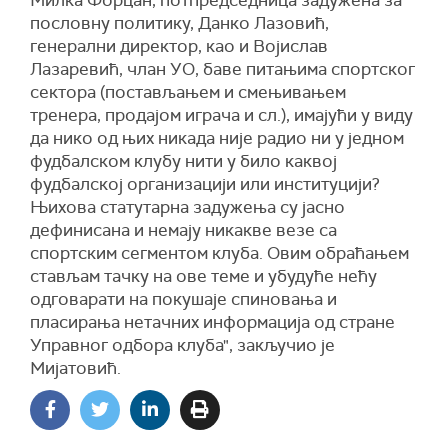
пословну политику, Данко Лазовић,
генерални директор, као и Војислав
Лазаревић, члан УО, баве питањима спортског
сектора (постављањем и смењивањем
тренера, продајом играча и сл.), имајући у виду
да нико од њих никада није радио ни у једном
фудбалском клубу нити у било каквој
фудбалској организацији или институцији?
Њихова статутарна задужења су јасно
дефинисана и немају никакве везе са
спортским сегментом клуба. Овим обраћањем
стављам тачку на ове теме и убудуће нећу
одговарати на покушаје спиновања и
пласирања нетачних информација од стране
Управног одбора клуба", закључио је
Мијатовић.