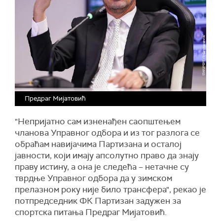
Предраг Мијатовић
"Непријатно сам изненађен саопштењем
чланова Управног одбора и из тог разлога се
обраћам навијачима Партизана и осталој
јавности, који имају апсолутно право да знају
праву истину, а она је следећа – нетачне су
тврдње Управног одбора да у зимском
прелазном року није било трансфера", рекао је
потпредседник ФК Партизан задужен за
спортска питања Предраг Мијатовић.