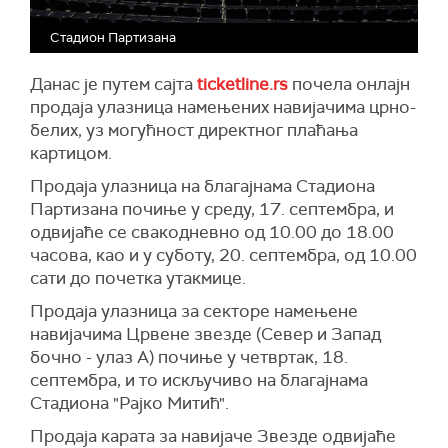
Стадион Партизана
Данас је путем сајта
ticketline.rs
почела онлајн
продаја улазница намењених навијачима црно-
белих, уз могућност директног плаћања
картицом.
Продаја улазница на благајнама Стадиона
Партизана почиње у среду, 17. септембра, и
одвијаће се свакодневно од 10.00 до 18.00
часова, као и у суботу, 20. септембра, од 10.00
сати до почетка утакмице.
Продаја улазница за секторе намењене
навијачима Црвене звезде (Север и Запад
бочно - улаз А) почиње у четвртак, 18.
септембра, и то искључиво на благајнама
Стадиона "Рајко Митић".
Продаја карата за навијаче Звезде одвијаће