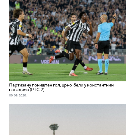
Партизану поништен гол, црно-бели у константним
нападима (РТС 2)
06. 08. 2026.