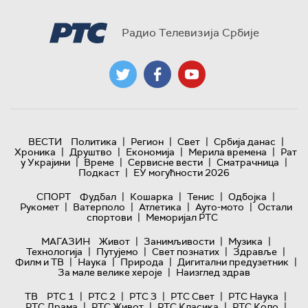
Радио Телевизија Србије
|
|
|
|
ВЕСТИ
Политика
Регион
Свет
Србија данас
|
|
|
|
Хроника
Друштво
Економија
Мерила времена
Рат
|
|
|
|
у Украјини
Време
Сервисне вести
Сматрачница
|
Подкаст
ЕУ могућности 2026
|
|
|
|
СПОРТ
Фудбал
Кошарка
Тенис
Одбојка
|
|
|
|
Рукомет
Ватерполо
Атлетика
Ауто-мото
Остали
|
спортови
Меморијал РТС
|
|
|
МАГАЗИН
Живот
Занимљивости
Музика
|
|
|
|
Технологијa
Путујемо
Свет познатих
Здравље
|
|
|
|
Филм и ТВ
Наука
Природа
Дигитални предузетник
|
За мале велике хероје
Наизглед здрав
|
|
|
|
|
ТВ
РТС 1
РТС 2
РТС 3
РТС Свет
РТС Наука
|
|
|
|
РТС Драма
РТС Живот
РТС Класика
РТС Коло