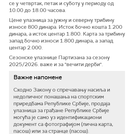
се у четвртак, петак и суботу у периоду од
10.00 до 18.00 часова.
Цене улазница за јужну и северну трибину
износе 800 динара. Исток бочно кошта 1.200
динара, а исток центар 1.800. Карта за трибину
запад бочно износи 1.800 динара, а запад
центар 2.000.
Сезонске улазнице Партизана за сезону
2025/2026. важе и за "вечити дерби".
Важне напомене
Сходно Закону о спречавању насиља и
недоличног понашања на спортским
приредбама Републике Србије, продаја
улазница за грађане Републике Србије
могућа је само уз идентификациони
документ са фотографијом (лична карта,
пасош) или за странце (пасош).