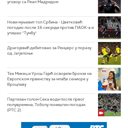
уговор са Реал Мадридом
Нови муњевит гол Србина - Цветковић
погодио после 16 секунди против ПАОК-а и
утишао "Тумбу"
Драгојевић дебитовао за Ренџерс у поразу
од Јагјелоње
Теа Микец и Урош Гајић освојили бронзе на
Европском првенству за млађе сениоре у
Вроцлаву
Партизан голом Сека води после првог
полувремена, Тоболу поништен погодак
(РТС 2)