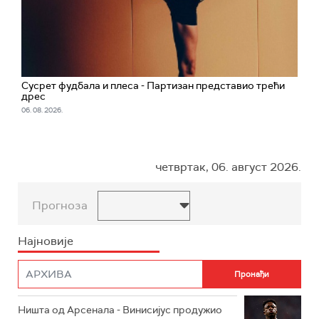
Сусрет фудбала и плеса - Партизан представио трећи
дрес
06. 08. 2026.
четвртак, 06. август 2026.
Прогноза
Најновије
Ништа од Арсенала - Винисијус продужио