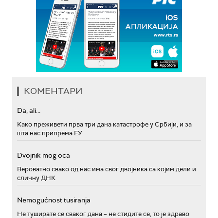
КОМЕНТАРИ
Da, ali...
Како преживети прва три дана катастрофе у Србији, и за
шта нас припрема ЕУ
Dvojnik mog oca
Вероватно свако од нас има свог двојника са којим дели и
сличну ДНК
Nemogućnost tusiranja
Не туширате се сваког дана – не стидите се, то је здраво