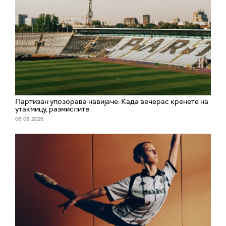
Партизан упозорава навијаче: Када вечерас кренете на
утакмицу, размислите
06. 08. 2026.