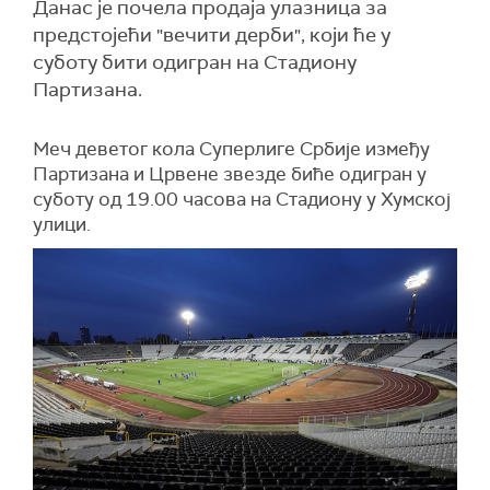
Данас је почела продаја улазница за
предстојећи "вечити дерби", који ће у
суботу бити одигран на Стадиону
Партизана.
Меч деветог кола Суперлиге Србије између
Партизана и Црвене звезде биће одигран у
суботу од 19.00 часова на Стадиону у Хумској
улици.