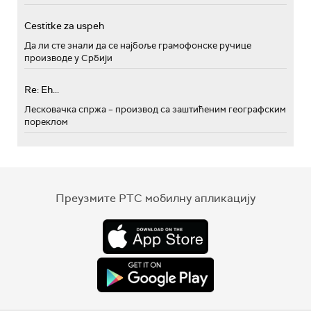
Cestitke za uspeh
Да ли сте знали да се најбоље грамофонске ручице
производе у Србији
Re: Eh...
Лесковачка спржа – производ са заштићеним географским
пореклом
Преузмите РТС мобилну апликацију