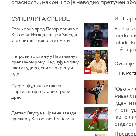
опасности, након што је наводно претучен зб
СУПЕРЛИГА СРБИЈЕ
Из Парт
Fudbalski
Станковић пред Пазар причао о
Хапоелу: Изгледа да је у Звезди
među nav
увек питање живота и смрти
mladić ko
nošenja 
Петровић о стању у Партизану и
прелазном року: Кад чују колику
Ovo nije 
плату нудимо, сви се окрену и
— FK Part
оду
Сусрет фудбала и плеса -
"Ово ниј
Партизан представио трећи
Ривалст
дрес
идентите
институц
Даглас Овусу из Црвене звезде
јавне ли
прешао у Хапоел из Тел Авива
стадиону
Председ