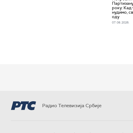
Партизану
року: Кад 
нудимо, св
оду
07. 08. 2026.
Радио Телевизија Србије