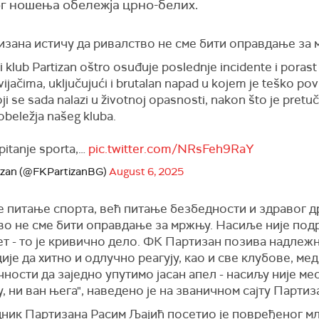
ог ношења обележја црно-белих.
изана истичу да ривалство не сме бити оправдање за 
 klub Partizan oštro osuđuje poslednje incidente i porast 
ijačima, uključujući i brutalan napad u kojem je teško po
ji se sada nalazi u životnoj opasnosti, nakon što je pret
obeležja našeg kluba.
pitanje sporta,…
pic.twitter.com/NRsFeh9RaY
izan (@FKPartizanBG)
August 6, 2025
е питање спорта, већ питање безбедности и здравог д
во не сме бити оправдање за мржњу. Насиље није подр
т - то је кривично дело. ФК Партизан позива надлеж
ије да хитно и одлучно реагују, као и све клубове, мед
чности да заједно упутимо јасан апел - насиљу није ме
, ни ван њега", наведено је на званичном сајту Партиз
ник Партизана Расим Љајић посетио је повређеног мл