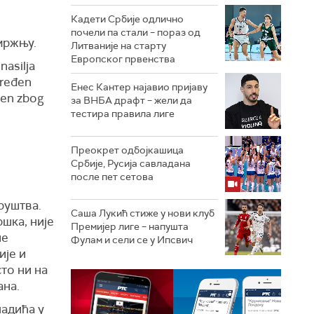
Кадети Србије одлично
почели па стали – пораз од
мржњу.
Литваније на старту
Европског првенства
nasilja
vređen
Енес Кантер најавио пријаву
učen zbog
за ВНБА драфт – жели да
тестира правила лиге
Преокрет одбојкашица
Србије, Русија савладана
после пет сетова
руштва.
Саша Лукић стиже у нови клуб
шка, није
Премијер лиге – напушта
не
Фулам и сели се у Ипсвич
ије и
сто ни на
ана.
адића у