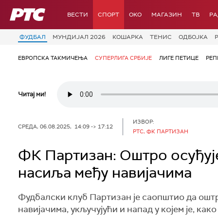
РТС
ВЕСТИ
СПОРТ
OKO
МАГАЗИН
ТВ
Р
ФУДБАЛ
МУНДИЈАЛ 2026
КОШАРКА
ТЕНИС
ОДБОЈКА
ЕВРОПСКА ТАКМИЧЕЊА
СУПЕРЛИГА СРБИЈЕ
ЛИГЕ ПЕТИЦЕ
РЕП
Читај ми!
ИЗВОР:
СРЕДА, 06.08.2025, 14:09 -> 17:12
РТС, ФК ПАРТИЗАН
ФК Партизан: Оштро осуђуј
насиља међу навијачима
Фудбалски клуб Партизан је саопштио да ошт
навијачима, укључујући и напад у којем је, как