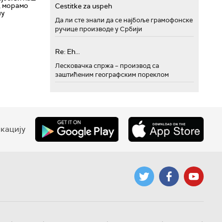
, морамо
Cestitke za uspeh
шу
Да ли сте знали да се најбоље грамофонске
ручице производе у Србији
Re: Eh...
Лесковачка спржа – производ са
заштићеним географским пореклом
кацију