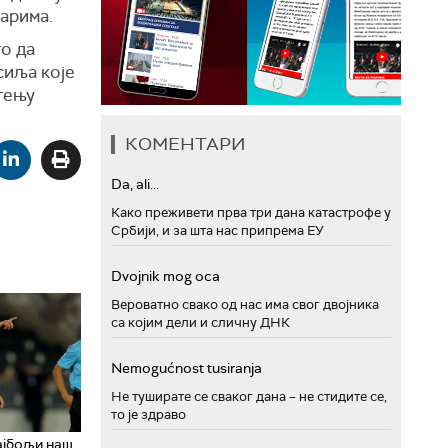
арима.
то да
сиља које
тењу
КОМЕНТАРИ
Da, ali...
Како преживети прва три дана катастрофе у
Србији, и за шта нас припрема ЕУ
Dvojnik mog oca
Вероватно свако од нас има свог двојника
са којим дели и сличну ДНК
Nemogućnost tusiranja
Не туширате се сваког дана – не стидите се,
то је здраво
ајбољи наш