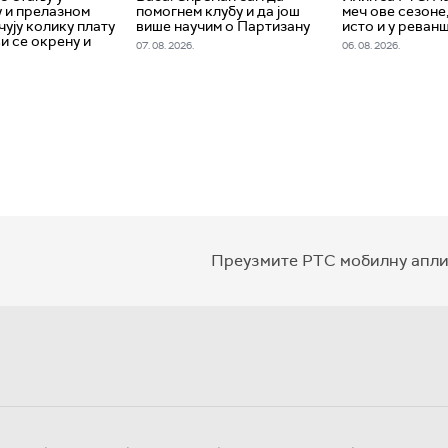
 и прелазном
помогнем клубу и да још
меч ове сезоне
чују колику плату
више научим о Партизану
исто и у реван
и се окрену и
07. 08. 2026.
06. 08. 2026.
Преузмите РТС мобилну апли