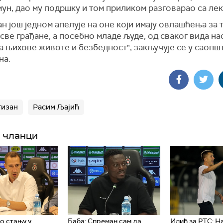
ун, дао му подршку и том приликом разговарао са лек
н још једном апелује на оне који имају овлашћења за 
све грађане, а посебно младе људе, од сваког вида на
а њихове животе и безбедност", закључује се у саопш
на.
тизан
Расим Љајић
 чланци
о стању у
Баба: Спреман сам да
Илић за РТС: Н