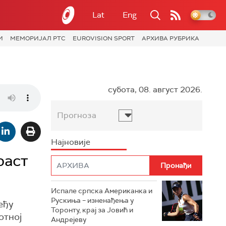
Lat
Eng
И
МЕМОРИЈАЛ РТС
EUROVISION SPORT
АРХИВА РУБРИКА
субота, 08. август 2026.
Прогноза
Најновије
раст
Испале српска Американка и
Рускиња – изненађења у
еђу
Торонту, крај за Јовић и
отној
Андрејеву