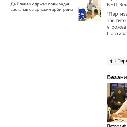
Де Блекер одржао први радни
КБЦ Зем
састанак са српским арбитрима
"Партиза
заштите 
угрожав
Партиза
ФК Пар
Везани
Петровић 