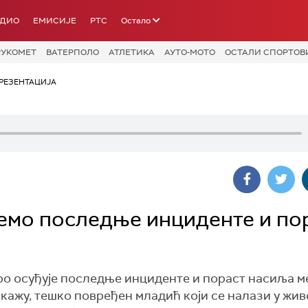
АДИО
ЕМИСИЈЕ
РТС
Остало
РУКОМЕТ
ВАТЕРПОЛО
АТЛЕТИКА
АУТО-МОТО
ОСТАЛИ СПОРТОВ
РЕЗЕНТАЦИЈА
емо последње инциденте и по
ро осуђује последње инциденте и пораст насиља м
о кажу, тешко повређен младић који се налази у жив