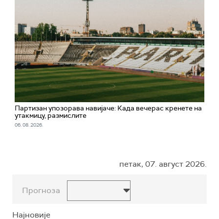
Партизан упозорава навијаче: Када вечерас кренете на
утакмицу, размислите
06. 08. 2026.
петак, 07. август 2026.
Прогноза
Најновије