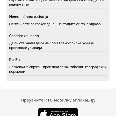
Вероватно свако од нас има свог двојника са којим дели и
сличну ДНК
Nemogućnost tusiranja
Не туширате се сваког дана – не стидите се, то је здраво
Cestitke za uspeh
Да ли сте знали да се најбоље грамофонске ручице
производе у Србији
Re: Eh...
Лесковачка спржа – производ са заштићеним географским
пореклом
Преузмите РТС мобилну апликацију