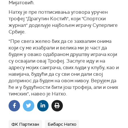
Мијатовић.
Натху је пре потписивања уговора уручен
трофеј "Драгутин Костић", који "Спортски
журнал" додељује најбољем играчу Суперлиге
Србије.
"Пре свега желео бих да се захвалим онима
који су ме изабрали и велика ми је част да
будем у овако одабраном друштву играча који
су освајали овај Трофеј. Заслуге иду и на
адресу мојих саиграча, свих људи у клубу, као и
навијача, будући да су сви они дали свој
допринос да будем на овом нивоу. Верујем да
ће и у будућности бити још трофеја, али и оних
тимских", навео је Натхо.
ФК Партизан
Бибарс Натхо