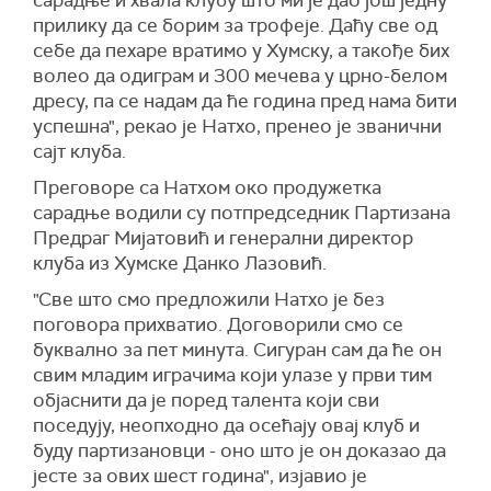
сарадње и хвала клубу што ми је дао још једну
прилику да се борим за трофеје. Даћу све од
себе да пехаре вратимо у Хумску, а такође бих
волео да одиграм и 300 мечева у црно-белом
дресу, па се надам да ће година пред нама бити
успешна", рекао је Натхо, пренео је званични
сајт клуба.
Преговоре са Натхом око продужетка
сарадње водили су потпредседник Партизана
Предраг Мијатовић и генерални директор
клуба из Хумске Данко Лазовић.
"Све што смо предложили Натхо је без
поговора прихватио. Договорили смо се
буквално за пет минута. Сигуран сам да ће он
свим младим играчима који улазе у први тим
објаснити да је поред талента који сви
поседују, неопходно да осећају овај клуб и
буду партизановци - оно што је он доказао да
јесте за ових шест година", изјавио је