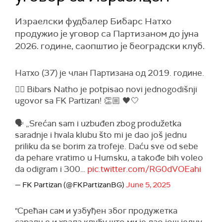
Израелски фудбалер Бибарс Натхо
продужио је уговор са Партизаном до јуна
2026. године, саопштио је београдски клуб.
Натхо (37) је члан Партизана од 2019. године.
✍🏼 Bibars Natho je potpisao novi jednogodišnji
ugovor sa FK Partizan! 👏🏼 🖤🤍
🗣️ „Srećan sam i uzbuđen zbog produžetka
saradnje i hvala klubu što mi je dao još jednu
priliku da se borim za trofeje. Daću sve od sebe
da pehare vratimo u Humsku, a takođe bih voleo
da odigram i 300…
pic.twitter.com/RG0dVOEahi
— FK Partizan (@FKPartizanBG)
June 5, 2025
"Срећан сам и узбуђен због продужетка