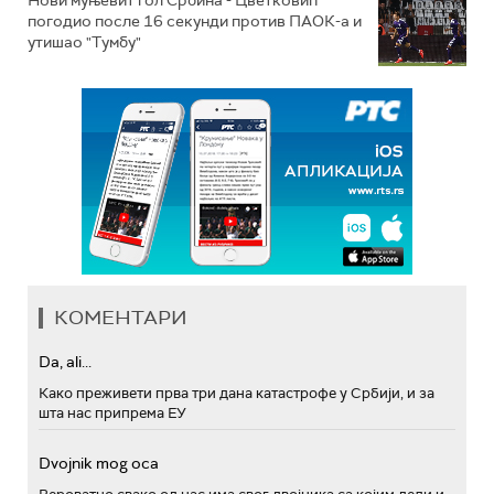
Нови муњевит гол Србина - Цветковић
погодио после 16 секунди против ПАОК-а и
утишао "Тумбу"
КОМЕНТАРИ
Da, ali...
Како преживети прва три дана катастрофе у Србији, и за
шта нас припрема ЕУ
Dvojnik mog oca