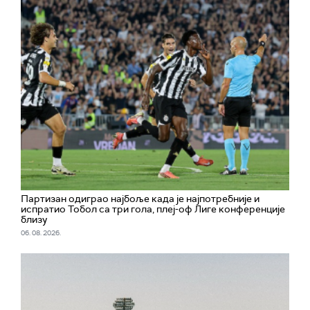
Партизан одиграо најбоље када је најпотребније и
испратио Тобол са три гола, плеј-оф Лиге конференције
близу
06. 08. 2026.