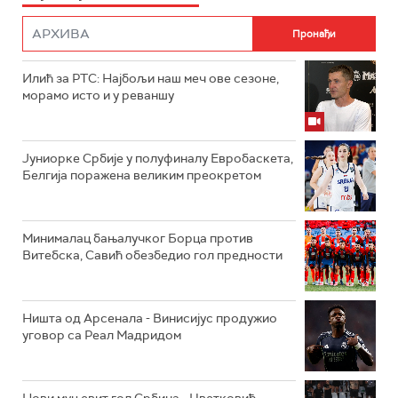
Илић за РТС: Најбољи наш меч ове сезоне,
морамо исто и у реваншу
Јуниорке Србије у полуфиналу Евробаскета,
Белгија поражена великим преокретом
Минималац бањалучког Борца против
Витебска, Савић обезбедио гол предности
Ништа од Арсенала - Винисијус продужио
уговор са Реал Мадридом