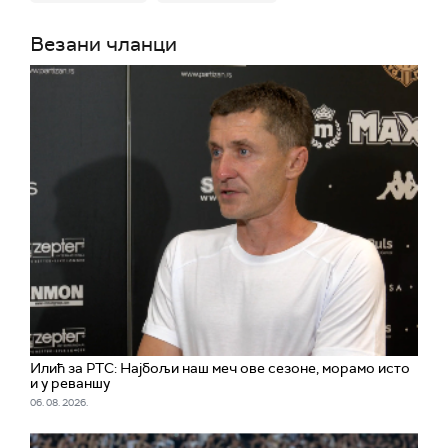
Везани чланци
Илић за РТС: Најбољи наш меч ове сезоне, морамо исто
и у реваншу
06. 08. 2026.