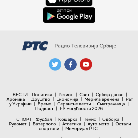
Радио Телевизија Србије
|
|
|
|
ВЕСТИ
Политика
Регион
Свет
Србија данас
|
|
|
|
Хроника
Друштво
Економија
Мерила времена
Рат
|
|
|
|
у Украјини
Време
Сервисне вести
Сматрачница
|
Подкаст
ЕУ могућности 2026
|
|
|
|
СПОРТ
Фудбал
Кошарка
Тенис
Одбојка
|
|
|
|
Рукомет
Ватерполо
Атлетика
Ауто-мото
Остали
|
спортови
Меморијал РТС