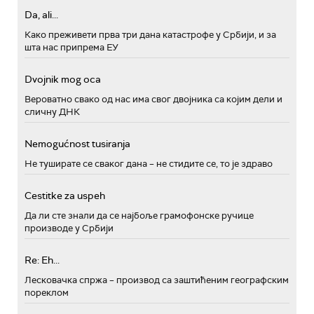
Da, ali...
Како преживети прва три дана катастрофе у Србији, и за
шта нас припрема ЕУ
Dvojnik mog oca
Вероватно свако од нас има свог двојника са којим дели и
сличну ДНК
Nemogućnost tusiranja
Не туширате се сваког дана – не стидите се, то је здраво
Cestitke za uspeh
Да ли сте знали да се најбоље грамофонске ручице
производе у Србији
Re: Eh...
Лесковачка спржа – производ са заштићеним географским
пореклом