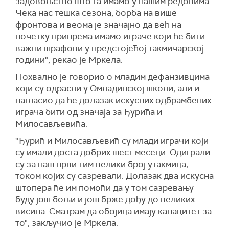
задовољство што га имамо у нашим редовима.
Чека нас тешка сезона, борба на више
фронтова и веома је значајно да већ на
почетку припрема имамо играче који ће бити
важни шрафови у предстојећој такмичарској
години", рекао је Мркела.
Похвално је говорио о младим дефанзивцима
који су одрасли у Омладинској школи, али и
нагласио да ће долазак искусних одбрамбених
играча бити од значаја за Ђурића и
Милосављевића.
"Ђурић и Милосављевић су млади играчи који
су имали доста добрих шест месеци. Одиграли
су за наш први тим велики број утакмица,
током којих су сазревали. Долазак два искусна
штопера ће им помоћи да у том сазревању
буду још бољи и још брже дођу до великих
висина. Сматрам да обојица имају капацитет за
то", закључио је Мркела.