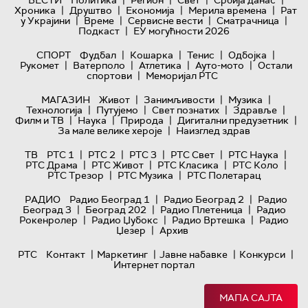
|
|
|
|
ВЕСТИ
Политика
Регион
Свет
Србија данас
|
|
|
|
Хроника
Друштво
Економија
Мерила времена
Рат
|
|
|
|
у Украјини
Време
Сервисне вести
Сматрачница
|
Подкаст
ЕУ могућности 2026
|
|
|
|
СПОРТ
Фудбал
Кошарка
Тенис
Одбојка
|
|
|
|
Рукомет
Ватерполо
Атлетика
Ауто-мото
Остали
|
спортови
Меморијал РТС
|
|
|
МАГАЗИН
Живот
Занимљивости
Музика
|
|
|
|
Технологијa
Путујемо
Свет познатих
Здравље
|
|
|
|
Филм и ТВ
Наука
Природа
Дигитални предузетник
|
За мале велике хероје
Наизглед здрав
|
|
|
|
|
ТВ
РТС 1
РТС 2
РТС 3
РТС Свет
РТС Наука
|
|
|
|
РТС Драма
РТС Живот
РТС Класика
РТС Коло
|
|
РТС Трезор
РТС Музика
РТС Полетарац
|
|
РАДИО
Радио Београд 1
Радио Београд 2
Радио
|
|
|
Београд 3
Београд 202
Радио Плетеница
Радио
|
|
|
Рокенролер
Радио Џубокс
Радио Вртешка
Радио
|
Џезер
Архив
|
|
|
|
РТС
Контакт
Маркетинг
Јавне набавке
Конкурси
Интернет портал
МАПА САЈТА