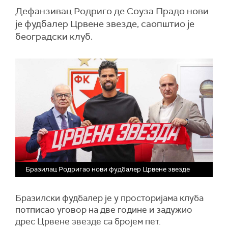
Дефанзивац Родриго де Соуза Прадо нови
је фудбалер Црвене звезде, саопштио је
београдски клуб.
Бразилац Родригао нови фудбалер Црвене звезде
Бразилски фудбалер је у просторијама клуба
потписао уговор на две године и задужио
дрес Црвене звезде са бројем пет.