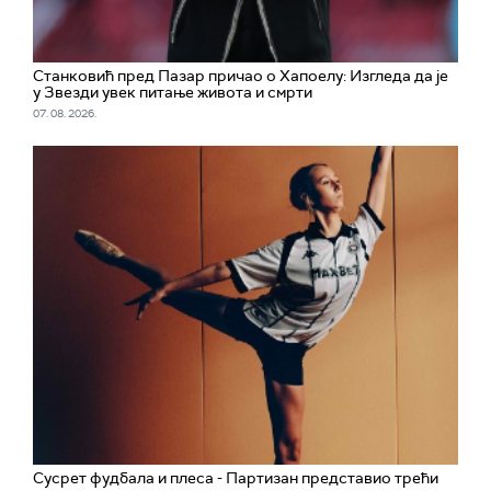
Станковић пред Пазар причао о Хапоелу: Изгледа да је
у Звезди увек питање живота и смрти
07. 08. 2026.
Сусрет фудбала и плеса - Партизан представио трећи