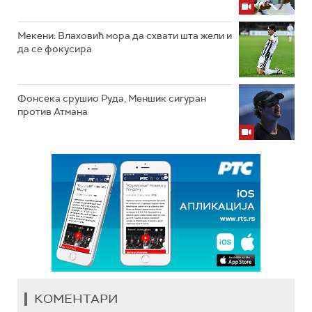
Мекени: Влаховић мора да схвати шта жели и
да се фокусира
Фонсека срушио Руда, Меншик сигуран
против Атмана
КОМЕНТАРИ