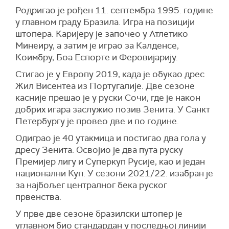
Родригао је рођен 11. септембра 1995. године
у главном граду Бразила. Игра на позицији
штопера. Каријеру је започео у Атлетико
Минеиру, а затим је играо за Калденсе,
Коимбру, Боа Еспорте и Феровијарију.
Стигао је у Европу 2019, када је обукао дрес
Жил Висентеа из Португалије. Две сезоне
касније прешао је у руски Сочи, где је након
добрих игара заслужио позив Зенита. У Санкт
Петербургу је провео две и по године.
Одиграо је 40 утакмица и постигао два гола у
дресу Зенита. Освојио је два пута руску
Премијер лигу и Суперкуп Русије, као и један
национални Куп. У сезони 2021/22. изабран је
за најбољег централног бека руског
првенства.
У прве две сезоне бразилски штопер је
углавном био стандардан у последњој линији