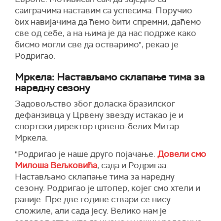
саиграчима наставим са успесима. Поручио
бих навијачима да ћемо бити спремни, даћемо
све од себе, а на њима је да нас подрже како
бисмо могли све да остваримо", рекао је
Родригао.
Мркела: Настављамо склапање тима за
наредну сезону
Задовољство због доласка бразилског
дефанзивца у Црвену звезду истакао је и
спортски директор црвено-белих Митар
Мркела.
"Родригао је наше друго појачање.
Довели смо
Милоша Вељковића
, сада и Родригаа.
Настављамо склапање тима за наредну
сезону. Родригао је штопер, којег смо хтели и
раније. Пре две године ствари се нису
сложиле, али сада јесу. Велико нам је