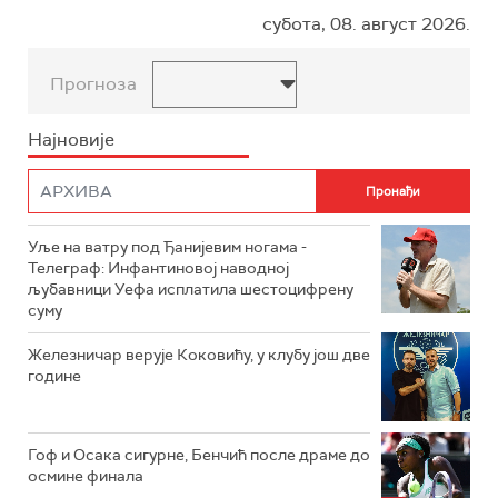
субота, 08. август 2026.
Прогноза
Најновије
Уље на ватру под Ђанијевим ногама -
Телеграф: Инфантиновој наводној
љубавници Уефа исплатила шестоцифрену
суму
Железничар верује Коковићу, у клубу још две
године
Гоф и Осака сигурне, Бенчић после драме до
осмине финала