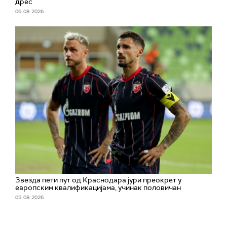
дрес
06. 08. 2026.
Звезда пети пут од Краснодара јури преокрет у
европским квалификацијама, учинак половичан
05. 08. 2026.