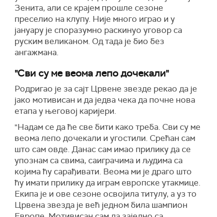
Зенита, али се крајем прошле сезоне
преселио на клупу. Није много играо и у
јануару је споразумно раскинуо уговор са
руским великаном. Од тада је био без
ангажмана.
"Сви су ме веома лепо дочекали"
Родригао је за сајт Црвене звезде рекао да је
јако мотивисан и да једва чека да почне нова
етапа у његовој каријери.
"Надам се да ће све бити како треба. Сви су ме
веома лепо дочекали и угостили. Срећан сам
што сам овде. Данас сам имао прилику да се
упознам са свима, саиграчима и људима са
којима ћу сарађивати. Веома ми је драго што
ћу имати прилику да играм европске утакмице.
Екипа је и ове сезоне освојила титулу, а уз то
Црвена звезда је већ једном била шампион
Европе. Мотивисан сам да заједно са