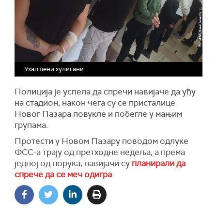
Ухапшени хулигани
Полиција је успела да спречи навијаче да уђу
на стадион, након чега су се присталице
Новог Пазара повукле и побегле у мањим
групама.
Протести у Новом Пазару поводом одлуке
ФСС-а трају од претходне недеља, а према
једној од порука, навијачи су
планирали да
спрече да се меч одигра
.