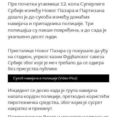
Пре почетка утакмице 12. кола Суперлиге
Србије између Новог Пазара и Партизана
дошло је до сукоба између домаћих
навијача и припадника полиције. Три
полицајца су лакше повређена, а до сада је
ухапшено десет људи.
Присталице Новог Пазара су покушале да уђу
на стадион, упркос казни Фудбалског савеза
Србије због које је меч требало да се одигра
без присуства публике.
Сукоб навијача и полиције (Video Plus)
Инцидент се десио када је група навијача
напала кордон полиције, претходно користећи
пиротехничка средства, због којих је сусрет
накратко и прекинут.