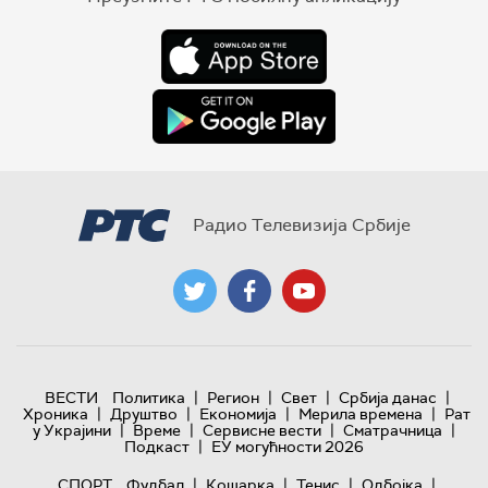
Радио Телевизија Србије
|
|
|
|
ВЕСТИ
Политика
Регион
Свет
Србија данас
|
|
|
|
Хроника
Друштво
Економија
Мерила времена
Рат
|
|
|
|
у Украјини
Време
Сервисне вести
Сматрачница
|
Подкаст
ЕУ могућности 2026
|
|
|
|
СПОРТ
Фудбал
Кошарка
Тенис
Одбојка