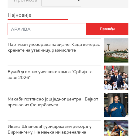
Најновије
Партизан упозорава навијаче: Када вечерас
кренете на утакмицу, размислите
Вучић угостио учеснике кампа "Србија те
зове 2026"
Макаби потписао још једног центра - Бејкот
прешао из Фенербахчеа
Ивана Шпановић јури државни рекорд у
Бирмингему: Не мањка ми адреналина