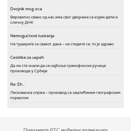
Dvojnik mog oca
Вероватно свако од нас има свог двојника са којим дели и
сличну ДНК
Nemogućnost tusiranja
Не туширате се сваког дана – не стидите се, то је здраво
Cestitke za uspeh
Да ли сте знали да се најбоље грамофонске ручице
производе у Србији
Re: Eh...
Лесковачка спржа – производ са заштићеним географским
пореклом
Преузмите РТС мобилну апликацију