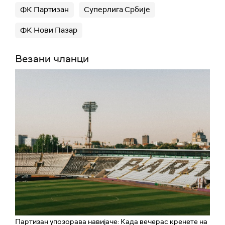
ФК Партизан
Суперлига Србије
ФК Нови Пазар
Везани чланци
Партизан упозорава навијаче: Када вечерас кренете на