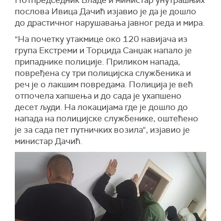
Потпредседник Владе и министар унутрашњих
послова Ивица Дачић изјавио је да је дошло
до драстичног нарушавања јавног реда и мира.
"На почетку утакмице око 120 навијача из
група Екстреми и Торцида Санџак напало је
припаднике полиције. Приликом напада,
повређена су три полицијска службеника и
реч је о лакшим повредама. Полиција је већ
отпочела хапшења и до сада је ухапшено
десет људи. На локацијама где је дошло до
напада на полицијске службенике, оштећено
је за сада пет путничких возила“, изјавио је
министар Дачић.