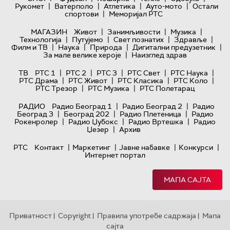
|
|
|
|
Рукомет
Ватерполо
Атлетика
Ауто-мото
Остали
|
спортови
Меморијал РТС
|
|
|
МАГАЗИН
Живот
Занимљивости
Музика
|
|
|
|
Технологијa
Путујемо
Свет познатих
Здравље
|
|
|
|
Филм и ТВ
Наука
Природа
Дигитални предузетник
|
За мале велике хероје
Наизглед здрав
|
|
|
|
|
ТВ
РТС 1
РТС 2
РТС 3
РТС Свет
РТС Наука
|
|
|
|
РТС Драма
РТС Живот
РТС Класика
РТС Коло
|
|
РТС Трезор
РТС Музика
РТС Полетарац
|
|
РАДИО
Радио Београд 1
Радио Београд 2
Радио
|
|
|
Београд 3
Београд 202
Радио Плетеница
Радио
|
|
|
Рокенролер
Радио Џубокс
Радио Вртешка
Радио
|
Џезер
Архив
|
|
|
|
РТС
Контакт
Маркетинг
Јавне набавке
Конкурси
Интернет портал
МАПА САЈТА
Приватност
Copyright
Правила употребе садржаја
Мапа
|
|
|
сајта