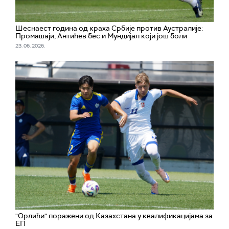
Шеснаест година од краха Србије против Аустралије:
Промашаји, Антићев бес и Мундијал који још боли
23. 06. 2026.
"Орлићи" поражени од Казахстана у квалификацијама за
ЕП