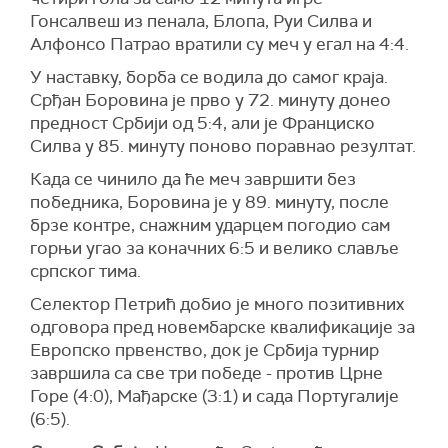
Гонсалвеш из пенала, Блопа, Руи Силва и
Алфонсо Патрао вратили су меч у егал на 4:4.
У наставку, борба се водила до самог краја.
Срђан Боровина је прво у 72. минуту донео
предност Србији од 5:4, али је Франциско
Силва у 85. минуту поново поравнао резултат.
Када се чинило да ће меч завршити без
победника, Боровина је у 89. минуту, после
брзе контре, снажним ударцем погодио сам
горњи угао за коначних 6:5 и велико славље
српског тима.
Селектор Петрић добио је много позитивних
одговора пред новембарске квалификације за
Европско првенство, док је Србија турнир
завршила са све три победе - против Црне
Горе (4:0), Мађарске (3:1) и сада Португалије
(6:5).