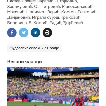
Састав Србије:
Чарапић - Стојковић,
Хаџимујовић, Ст. Петровић, Милосављевић -
Макевић, Новичић - Зарић, Костов, Ранковић -
Дамјановић. Играли су још: Трајковић,
Боровина, Б. Костић, Радић, Ђорђевић.
Фудбалска селекција Србије
Везани чланци