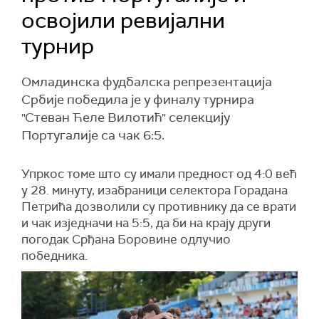
освојили ревијални
турнир
Омладинска фудбалска репрезентација
Србије победила је у финалу турнира
"Стеван Ћеле Вилотић" селекцију
Португалије са чак 6:5.
Упркос томе што су имали предност од 4:0 већ
у 28. минуту, изабраници селектора Горадана
Петрића дозволили су противнику да се врати
и чак изједначи на 5:5, да би на крају други
погодак Срђана Боровине одлучио
победника.