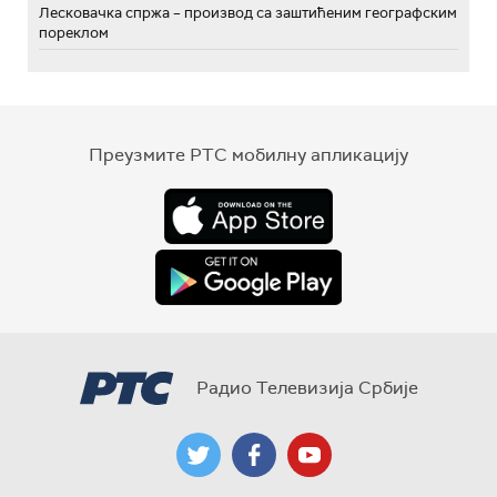
Лесковачка спржа – производ са заштићеним географским
пореклом
Преузмите РТС мобилну апликацију
Радио Телевизија Србије