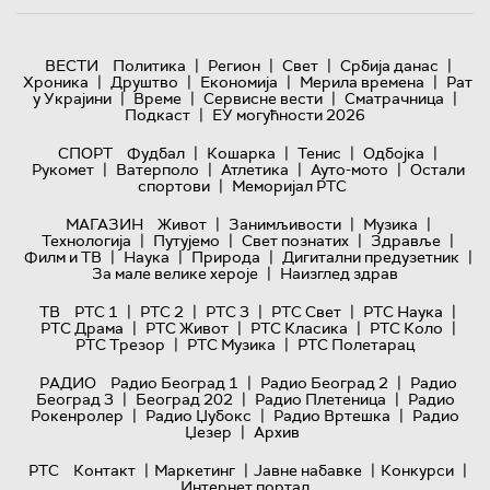
|
|
|
|
ВЕСТИ
Политика
Регион
Свет
Србија данас
|
|
|
|
Хроника
Друштво
Економија
Мерила времена
Рат
|
|
|
|
у Украјини
Време
Сервисне вести
Сматрачница
|
Подкаст
ЕУ могућности 2026
|
|
|
|
СПОРТ
Фудбал
Кошарка
Тенис
Одбојка
|
|
|
|
Рукомет
Ватерполо
Атлетика
Ауто-мото
Остали
|
спортови
Меморијал РТС
|
|
|
МАГАЗИН
Живот
Занимљивости
Музика
|
|
|
|
Технологијa
Путујемо
Свет познатих
Здравље
|
|
|
|
Филм и ТВ
Наука
Природа
Дигитални предузетник
|
За мале велике хероје
Наизглед здрав
|
|
|
|
|
ТВ
РТС 1
РТС 2
РТС 3
РТС Свет
РТС Наука
|
|
|
|
РТС Драма
РТС Живот
РТС Класика
РТС Коло
|
|
РТС Трезор
РТС Музика
РТС Полетарац
|
|
РАДИО
Радио Београд 1
Радио Београд 2
Радио
|
|
|
Београд 3
Београд 202
Радио Плетеница
Радио
|
|
|
Рокенролер
Радио Џубокс
Радио Вртешка
Радио
|
Џезер
Архив
|
|
|
|
РТС
Контакт
Маркетинг
Јавне набавке
Конкурси
Интернет портал