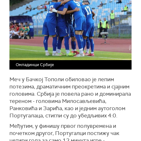
Омладинци Србије
Меч у Бачкој Тополи обиловао је лепим
потезима, драматичним преокретима и сјајним
головима. Србија је повела рано и доминирала
тереном - головима Милосављевића,
Ранковића и Зарића, као и једним аутоголом
Португалаца, стигли су до убедљивих 4:0.
Међутим, у финишу првог полувремена и
почетком другог, Португалци постижу чак
четири гола за само 12 минута игре -