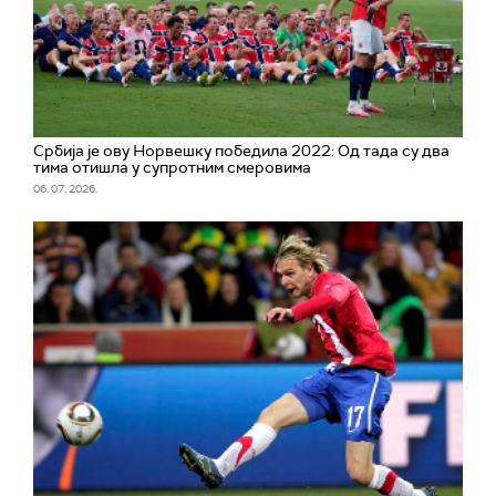
Србија је ову Норвешку победила 2022: Од тада су два
тима отишла у супротним смеровима
06. 07. 2026.