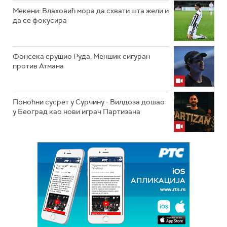
Мекени: Влаховић мора да схвати шта жели и
да се фокусира
Фонсека срушио Руда, Меншик сигуран
против Атмана
Поноћни сусрет у Сурчину - Вилдоза дошао
у Београд као нови играч Партизана