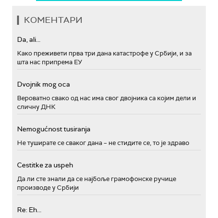
КОМЕНТАРИ
Da, ali...
Како преживети прва три дана катастрофе у Србији, и за
шта нас припрема ЕУ
Dvojnik mog oca
Вероватно свако од нас има свог двојника са којим дели и
сличну ДНК
Nemogućnost tusiranja
Не туширате се сваког дана – не стидите се, то је здраво
Cestitke za uspeh
Да ли сте знали да се најбоље грамофонске ручице
производе у Србији
Re: Eh...