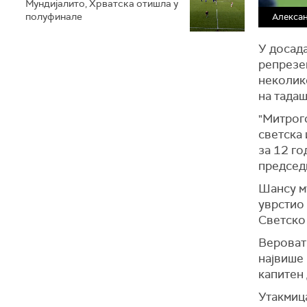
Мундијалито, Хрватска отишла у
полуфинале
Алекса
У досад
репрезен
неколико
на тадаш
"Митрого
светска 
за 12 го
председ
Шансу му
уврстио 
Светско
Вероватн
највише 
капитен 
Утакмиц