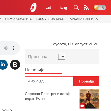
Lat
Eng
И
МЕМОРИЈАЛ РТС
EUROVISION SPORT
АРХИВА РУБРИКА
субота, 08. август 2026.
Прогноза
Најновије
ј
Лоренцо Пелегрини остаје
веран Роми
е 2013.