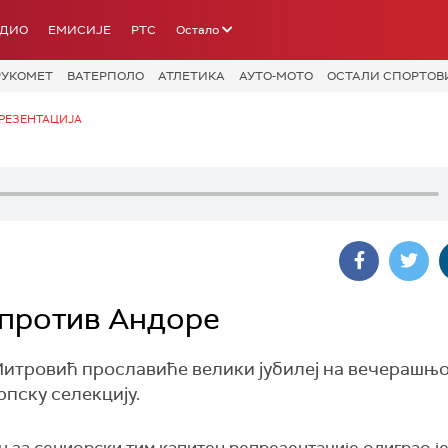
АДИО
ЕМИСИЈЕ
РТС
Остало
РУКОМЕТ
ВАТЕРПОЛО
АТЛЕТИКА
АУТО-МОТО
ОСТАЛИ СПОРТОВ
РЕЗЕНТАЦИЈА
 против Андоре
итровић прославиће велики јубилеј на вечерашњо
рпску селекцију.
 за сениорски тим капитен репрезентације одиграо ј