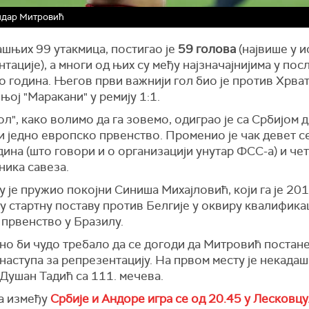
ндар Митровић
ашњих 99 утакмица, постигао је
59 голова
(највише у и
тације), а многи од њих су међу најзначајнијима у по
 година. Његов први важнији гол био је против Хрва
њој "Маракани" у ремију 1:1.
л", како волимо да га зовемо, одиграо је са Србијом 
и једно европско првенство. Променио је чак девет 
дина (што говори и о организацији унутар ФСС-а) и че
ника савеза.
 је пружио покојни Синиша Михајловић, који га је 201
у стартну поставу против Белгије у оквиру квалификац
 првенство у Бразилу.
о би чудо требало да се догоди да Митровић постане
наступа за репрезентацију. На првом месту је некада
Душан Тадић са 111. мечева.
а између
Србије и Андоре игра се од 20.45 у Лесковцу