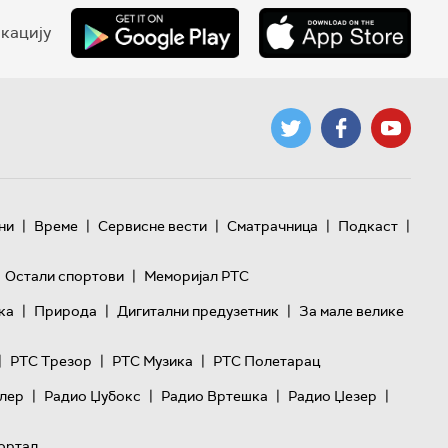
кацију
|
|
|
|
|
ни
Време
Сервисне вести
Сматрачница
Подкаст
|
Остали спортови
Меморијал РТС
|
|
|
ка
Природа
Дигитални предузетник
За мале велике
|
|
|
РТС Трезор
РТС Музика
РТС Полетарац
|
|
|
|
лер
Радио Џубокс
Радио Вртешка
Радио Џезер
ортал