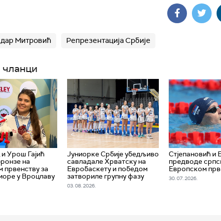
дар Митровић
Репрезентација Србије
 чланци
 и Урош Гајић
Јуниорке Србије убедљиво
Стјепановић и 
бронзе на
савладале Хрватску на
предводе српск
 првенству за
Евробаскету и победом
Европском прв
иоре у Вроцлаву
затвориле групну фазу
30. 07. 2026.
03. 08. 2026.