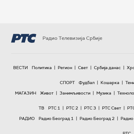
Радио Телевизија Србије
|
|
|
|
ВЕСТИ
Политика
Регион
Свет
Србија данас
Хр
|
|
СПОРТ
Фудбал
Кошарка
Тен
|
|
|
МАГАЗИН
Живот
Занимљивости
Музика
Техноло
|
|
|
|
ТВ
РТС 1
РТС 2
РТС 3
РТС Свет
РТ
|
|
РАДИО
Радио Београд 1
Радио Београд 2
Радио
РТС