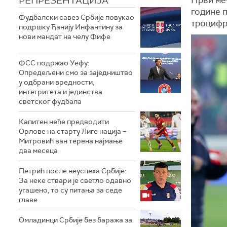
РЕПРЕЗЕНТАЦИЈА
године п
Фудбалски савез Србије повукао
троцифре
подршку Ђанију Инфантину за
нови мандат на челу Фифе
ФСС подржао Уефу:
Опредељени смо за заједништво
у одбрани вредности,
интегритета и јединства
светског фудбала
Капитен неће предводити
Орлове на старту Лиге нација –
Митровић ван терена најмање
два месеца
Петрић после неуспеха Србије:
За неке ствари је светло одавно
угашено, то су питања за седе
главе
Омладинци Србије без баража за