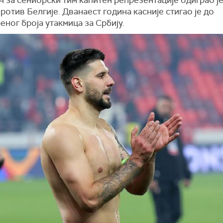
ротив Белгије. Дванаест година касније стигао је до
ног броја утакмица за Србију.