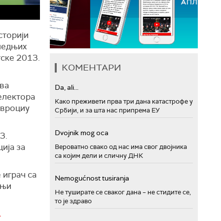
сторији
следњих
тске 2013.
КОМЕНТАРИ
два
Da, ali...
селектора
Како преживети прва три дана катастрофе у
твроциу
Србији, и за шта нас припрема ЕУ
Dvojnik mog oca
3.
ија за
Вероватно свако од нас има свог двојника
са којим дели и сличну ДНК
 играч са
Nemogućnost tusiranja
шњи
Не туширате се сваког дана – не стидите се,
то је здраво
.