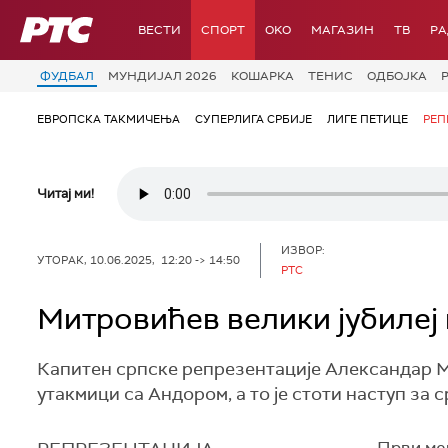
РТС
ВЕСТИ
СПОРТ
OKO
МАГАЗИН
ТВ
Р
ФУДБАЛ
МУНДИЈАЛ 2026
КОШАРКА
ТЕНИС
ОДБОЈКА
ЕВРОПСКА ТАКМИЧЕЊА
СУПЕРЛИГА СРБИЈЕ
ЛИГЕ ПЕТИЦЕ
РЕП
Читај ми!
ИЗВОР:
УТОРАК, 10.06.2025, 12:20 -> 14:50
РТС
Митровићев велики јубилеј
Капитен српске репрезентације Александар М
утакмици са Андором, а то је стоти наступ за с
Први меч