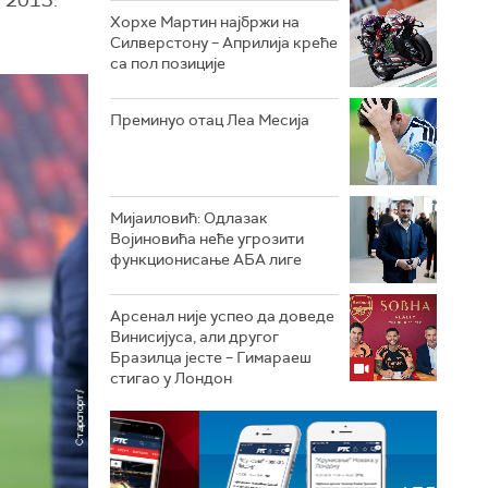
Хорхе Мартин најбржи на
Силверстону – Априлија креће
са пол позиције
Преминуо отац Леа Месија
Мијаиловић: Одлазак
Војиновића неће угрозити
функционисање АБА лиге
Арсенал није успео да доведе
Винисијуса, али другог
Бразилца јесте – Гимараеш
стигао у Лондон