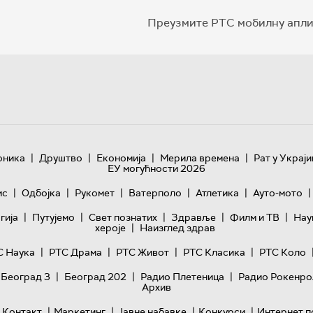
Преузмите РТС мобилну апли
|
|
|
|
оника
Друштво
Економија
Мерила времена
Рат у Украји
ЕУ могућности 2026
|
|
|
|
|
|
ис
Одбојка
Рукомет
Ватерполо
Атлетика
Ауто-мото
|
|
|
|
|
гијa
Путујемо
Свет познатих
Здравље
Филм и ТВ
Нау
|
хероје
Наизглед здрав
|
|
|
|
С Наука
РТС Драма
РТС Живот
РТС Класика
РТС Коло
|
|
|
 Београд 3
Београд 202
Радио Плетеница
Радио Рокенро
Архив
|
|
|
|
Контакт
Маркетинг
Јавне набавке
Конкурси
Интернет п