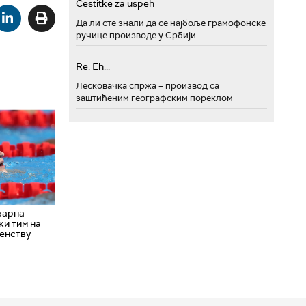
Cestitke za uspeh
Да ли сте знали да се најбоље грамофонске
ручице производе у Србији
Re: Eh...
Лесковачка спржа – производ са
заштићеним географским пореклом
Барна
и тим на
енству