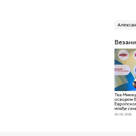
Алексан
Везани
Теа Микец
освојили 
Европском
млађе сен
06. 08. 2026.