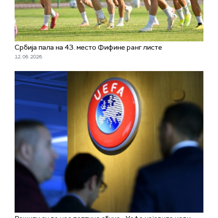
Србија пала на 43. место Фифине ранг листе
12. 06. 2026.