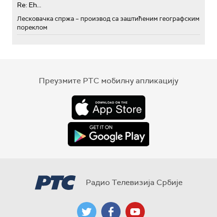
Re: Eh...
Лесковачка спржа – производ са заштићеним географским
пореклом
Преузмите РТС мобилну апликацију
Радио Телевизија Србије