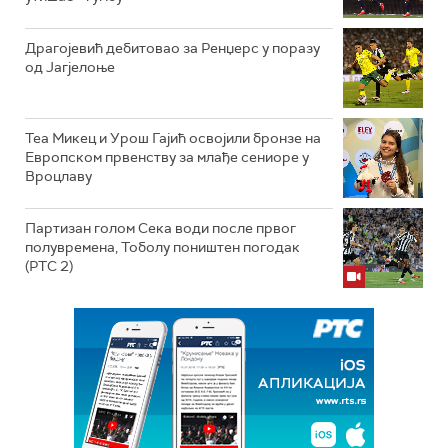
Драгојевић дебитовао за Ренџерс у поразу
од Јагјелоње
Теа Микец и Урош Гајић освојили бронзе на
Европском првенству за млађе сениоре у
Вроцлаву
Партизан голом Сека води после првог
полувремена, Тоболу поништен погодак
(РТС 2)