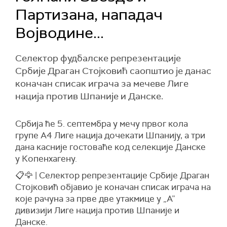
Партизана, нападач
Војводине...
Селектор фудбалске репрезентације
Србије Драган Стојковић саопштио је данас
коначан списак играча за мечеве Лиге
нација против Шпаније и Данске.
Србија ће 5. септембра у мечу првог кола
групе А4 Лиге нација дочекати Шпанију, а три
дана касније гостоваће код селекције Данске
у Копенхагену.
📋🦅 | Селектор репрезентације Србије Драган
Стојковић објавио је коначан списак играча на
које рачуна за прве две утакмице у „А”
дивизији Лиге нација против Шпаније и
Данске.