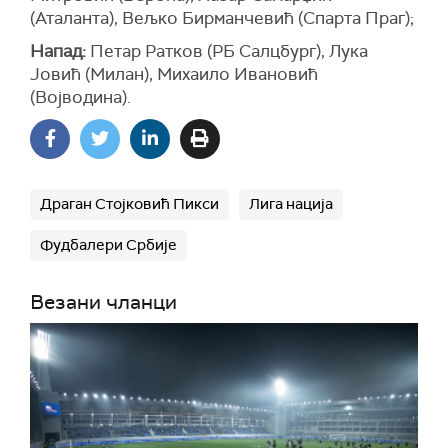
(Аталанта), Вељко Бирманчевић (Спарта Праг);
Напад:
Петар Ратков (РБ Салцбург), Лука
Јовић (Милан), Михаило Ивановић
(Војводина).
Драган Стојковић Пикси
Лига нација
Фудбалери Србије
Везани чланци