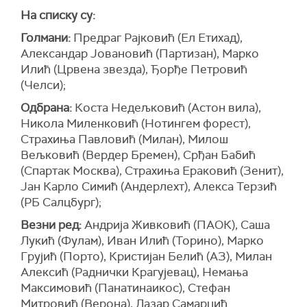
На списку су:
Голмани:
Предраг Рајковић (Ел Етихад),
Александар Јовановић (Партизан), Марко
Илић (Црвена звезда), Ђорђе Петровић
(Челси);
Одбрана:
Коста Недељковић (Астон вила),
Никола Миленковић (Нотингем форест),
Страхиња Павловић (Милан), Милош
Вељковић (Вердер Бремен), Срђан Бабић
(Спартак Москва), Страхиња Ераковић (Зенит),
Јан Карло Симић (Андерлехт), Алекса Терзић
(РБ Салцбург);
Везни ред:
Андрија Живковић (ПАОК), Саша
Лукић (Фулам), Иван Илић (Торино), Марко
Грујић (Порто), Кристијан Белић (АЗ), Милан
Алексић (Раднички Крагујевац), Немања
Максимовић (Панатинаикос), Стефан
Митровић (Верона), Лазар Самарџић