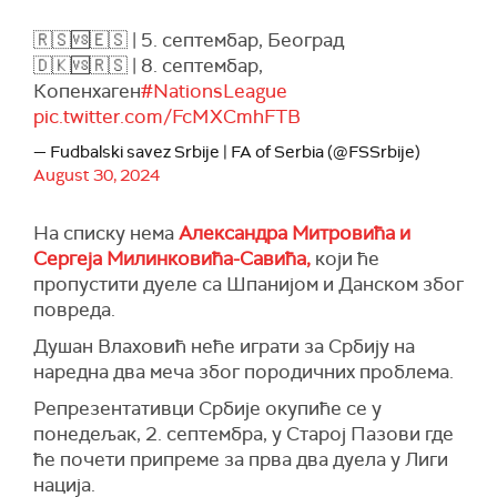
🇷🇸🆚🇪🇸 | 5. септембар, Београд
🇩🇰🆚🇷🇸 | 8. септембар,
Копенхаген
#NationsLeague
pic.twitter.com/FcMXCmhFTB
— Fudbalski savez Srbije | FA of Serbia (@FSSrbije)
August 30, 2024
На списку нема
Александра Митровића и
Сергеја Милинковића-Савића,
који ће
пропустити дуеле са Шпанијом и Данском због
повреда.
Душан Влаховић неће играти за Србију на
наредна два меча због породичних проблема.
Репрезентативци Србије окупиће се у
понедељак, 2. септембра, у Старој Пазови где
ће почети припреме за прва два дуела у Лиги
нација.