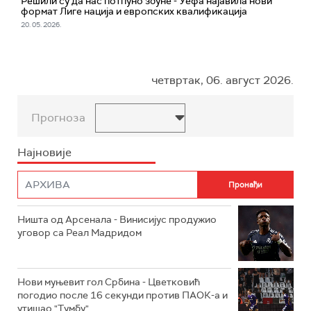
Решили су да нас потпуно збуне - Уефа најавила нови
формат Лиге нација и европских квалификација
20. 05. 2026.
четвртак, 06. август 2026.
Прогноза
Најновије
Ништа од Арсенала - Винисијус продужио
уговор са Реал Мадридом
Нови муњевит гол Србина - Цветковић
погодио после 16 секунди против ПАОК-а и
утишао "Тумбу"