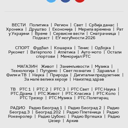
|
|
|
|
ВЕСТИ
Политика
Регион
Свет
Србија данас
|
|
|
|
Хроника
Друштво
Економија
Мерила времена
Рат
|
|
|
|
у Украјини
Време
Сервисне вести
Сматрачница
|
Подкаст
ЕУ могућности 2026
|
|
|
|
СПОРТ
Фудбал
Кошарка
Тенис
Одбојка
|
|
|
|
Рукомет
Ватерполо
Атлетика
Ауто-мото
Остали
|
спортови
Меморијал РТС
|
|
|
МАГАЗИН
Живот
Занимљивости
Музика
|
|
|
|
Технологијa
Путујемо
Свет познатих
Здравље
|
|
|
|
Филм и ТВ
Наука
Природа
Дигитални предузетник
|
За мале велике хероје
Наизглед здрав
|
|
|
|
|
ТВ
РТС 1
РТС 2
РТС 3
РТС Свет
РТС Наука
|
|
|
|
РТС Драма
РТС Живот
РТС Класика
РТС Коло
|
|
РТС Трезор
РТС Музика
РТС Полетарац
|
|
РАДИО
Радио Београд 1
Радио Београд 2
Радио
|
|
|
Београд 3
Београд 202
Радио Плетеница
Радио
|
|
|
Рокенролер
Радио Џубокс
Радио Вртешка
Радио
|
Џезер
Архив