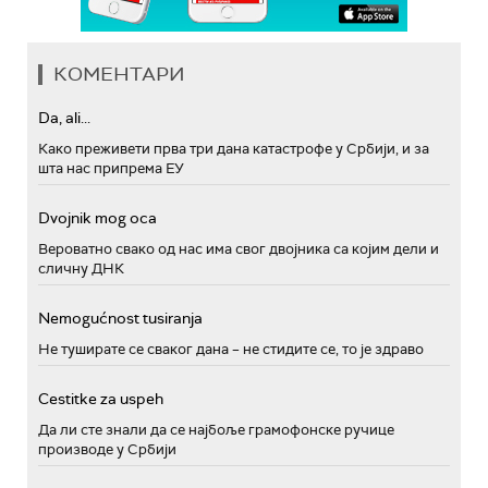
КОМЕНТАРИ
Da, ali...
Како преживети прва три дана катастрофе у Србији, и за
шта нас припрема ЕУ
Dvojnik mog oca
Вероватно свако од нас има свог двојника са којим дели и
сличну ДНК
Nemogućnost tusiranja
Не туширате се сваког дана – не стидите се, то је здраво
Cestitke za uspeh
Да ли сте знали да се најбоље грамофонске ручице
производе у Србији