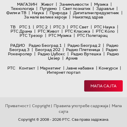
|
|
|
МАГАЗИН
Живот
Занимљивости
Музика
|
|
|
|
Технологијa
Путујемо
Свет познатих
Здравље
|
|
|
|
Филм и ТВ
Наука
Природа
Дигитални предузетник
|
За мале велике хероје
Наизглед здрав
|
|
|
|
|
ТВ
РТС 1
РТС 2
РТС 3
РТС Свет
РТС Наука
|
|
|
|
РТС Драма
РТС Живот
РТС Класика
РТС Коло
|
|
РТС Трезор
РТС Музика
РТС Полетарац
|
|
РАДИО
Радио Београд 1
Радио Београд 2
Радио
|
|
|
Београд 3
Београд 202
Радио Плетеница
Радио
|
|
|
Рокенролер
Радио Џубокс
Радио Вртешка
Радио
|
Џезер
Архив
|
|
|
|
РТС
Контакт
Маркетинг
Јавне набавке
Конкурси
Интернет портал
МАПА САЈТА
Приватност
Copyright
Правила употребе садржаја
Мапа
|
|
|
сајта
Copyright © 2008 - 2026 РТС. Сва права задржана.