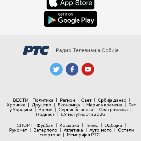
Радио Телевизија Србије
|
|
|
|
ВЕСТИ
Политика
Регион
Свет
Србија данас
|
|
|
|
Хроника
Друштво
Економија
Мерила времена
Рат
|
|
|
|
у Украјини
Време
Сервисне вести
Сматрачница
|
Подкаст
ЕУ могућности 2026
|
|
|
|
СПОРТ
Фудбал
Кошарка
Тенис
Одбојка
|
|
|
|
Рукомет
Ватерполо
Атлетика
Ауто-мото
Остали
|
спортови
Меморијал РТС