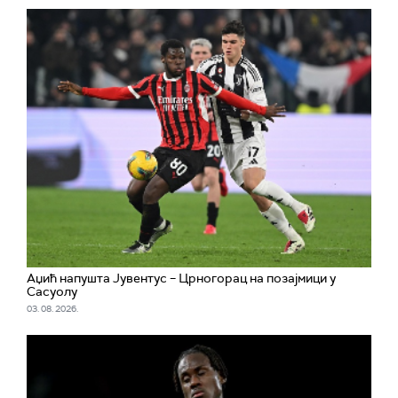
Аџић напушта Јувентус – Црногорац на позајмици у
Сасуолу
03. 08. 2026.