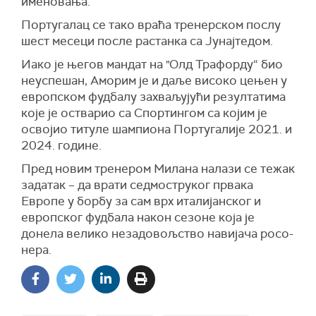
именовања.
Португалац се тако враћа тренерском послу
шест месеци после растанка са Јунајтедом.
Иако је његов мандат на "Олд Трафорду“ био
неуспешан, Аморим је и даље високо цењен у
европском фудбалу захваљујући резултатима
које је остварио са Спортингом са којим је
освојио титуле шампиона Португалије 2021. и
2024. године.
Пред новим тренером Милана налази се тежак
задатак – да врати седмоструког првака
Европе у борбу за сам врх италијанског и
европског фудбала након сезоне која је
донела велико незадовољство навијача росо-
нера.