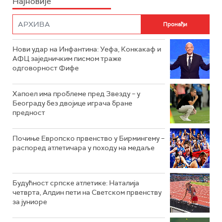
Најновије
Нови удар на Инфантина: Уефа, Конкакаф и
АФЦ заједничким писмом траже
одговорност Фифе
Хапоел има проблеме пред Звезду – у
Београду без двојице играча бране
предност
Почиње Европско првенство у Бирмингему –
распоред атлетичара у походу на медаље
Будућност српске атлетике: Наталија
четврта, Алдин пети на Светском првенству
за јуниоре