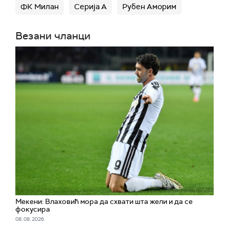
ФК Милан
Серија А
Рубен Аморим
Везани чланци
Мекени: Влаховић мора да схвати шта жели и да се
фокусира
08. 08. 2026.