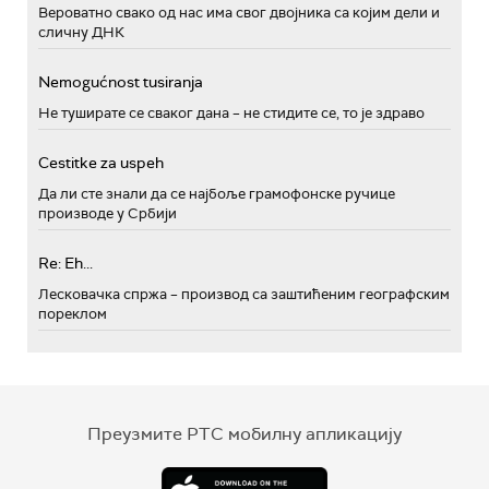
Вероватно свако од нас има свог двојника са којим дели и
сличну ДНК
Nemogućnost tusiranja
Не туширате се сваког дана – не стидите се, то је здраво
Cestitke za uspeh
Да ли сте знали да се најбоље грамофонске ручице
производе у Србији
Re: Eh...
Лесковачка спржа – производ са заштићеним географским
пореклом
Преузмите РТС мобилну апликацију