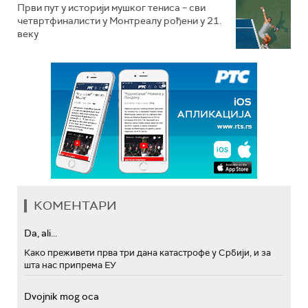
Први пут у историји мушког тениса – сви
четвртфиналисти у Монтреалу рођени у 21.
веку
КОМЕНТАРИ
Da, ali...
Како преживети прва три дана катастрофе у Србији, и за
шта нас припрема ЕУ
Dvojnik mog oca