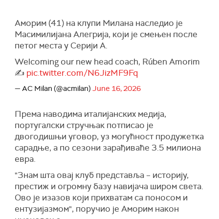
Аморим (41) на клупи Милана наследио је
Масимилијана Алегрија, који је смењен после
петог места у Серији А.
Welcoming our new head coach, Rúben Amorim
✍️
pic.twitter.com/N6JizMF9Fq
— AC Milan (@acmilan)
June 16, 2026
Према наводима италијанских медија,
португалски стручњак потписао је
двогодишњи уговор, уз могућност продужетка
сарадње, а по сезони зарађиваће 3.5 милиона
евра.
"Знам шта овај клуб представља – историју,
престиж и огромну базу навијача широм света.
Ово је изазов који прихватам са поносом и
ентузијазмом", поручио је Аморим након