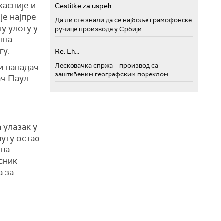
касније и
Cestitke za uspeh
је најпре
Да ли сте знали да се најбоље грамофонске
у улогу у
ручице производе у Србији
пна
гу.
Re: Eh...
Лесковачка спржа – производ са
и нападач
заштићеним географским пореклом
ач Паул
 улазак у
нуту остао
ена
сник
а за