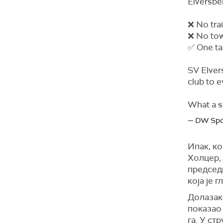
Elversbe
❌ No trai
❌ No tow
✅ One tal
SV Elver
club to e
What a s
— DW Spo
Ипак, ко
Холцер, 
председн
која је 
Долазак
показао 
га. У ст