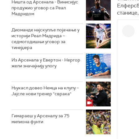
Ништа од Арсенала - Винисијус
Елферсбе
продужио уговор са Реал
станице,
Мадридом
Диоманде најскупље појачање у
историји Реал Мадрида –
седмогодишњи уговор за
тинејџера
Из Арсенала у Евертон - Нергор
жели значајнију улогу
Њукасл довео Немца на клупу –
Јајсле нови тренер "сврака"
Гимараеш у Арсеналу за 75
милиона фунти