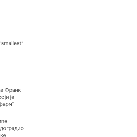
"smallest"
де Франк
оји је
афарм“
ипе
надоградио
ике