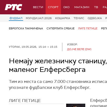
РТС
ВЕСТИ
СПОРТ
OKO
МАГАЗИН
ТВ
Р
ФУДБАЛ
МУНДИЈАЛ 2026
КОШАРКА
ТЕНИС
ОДБОЈКА
ЕВРОПСКА ТАКМИЧЕЊА
СУПЕРЛИГА СРБИЈЕ
ЛИГЕ ПЕТИЦЕ
РЕП
ИЗВОР:
УТОРАК, 19.05.2026, 15:14 -> 15:15
ДОЈЧЕ ВЕЛЕ (DW)
Немају железничку станицу,
маленог Елферсберга
Тим из места са само 7.000 становника исписао
упознате фудбалски клуб Елферсберг.
ЛИГЕ ПЕТИЦЕ
Елферсб
општине