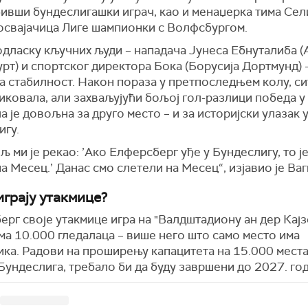
бивши бундеслигашки играч, као и менаџерка тима Сел
 освајачица Лиге шампионки с Волфсбургом.
дласку кључних људи – нападача Јунеса Ебнуталиба (
т) и спортског директора Бока (Борусија Дортмунд) –
 стабилност. Након пораза у претпоследњем колу, си
иковала, али захваљујући бољој гол-разлици победа 
а је довољна за друго место – и за историјски улазак 
игу.
љ ми је рекао: ’Ако Елферсберг уђе у Бундеслигу, то је
а Месец.’ Данас смо слетели на Месец“, изјавио је Ваг
играју утакмице?
рг своје утакмице игра на "Валдштадиону ан дер Кајз
ма 10.000 гледалаца – више него што само место има
ика. Радови на проширењу капацитета на 15.000 места
Бундеслига, требало би да буду завршени до 2027. го