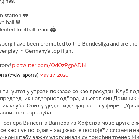
rg has:
n station 🚃
n hall 🏦
ented football team 🏟️
sberg have been promoted to the Bundesliga and are the 
ver play in Germany's top flight.
tory!
pic.twitter.com/OdOzPgpADN
rts (@dw_sports)
May 17, 2026
нтинуитет у управи показао се као пресудан. Клуб во
председник надзорног одбора, и његов син Доминик к
ик клуба. Они су уједно и двојац на челу фирме „Урс
главни спонзор клуба.
 тренера Винсента Вагнера из Хофенхајмове друге ек
се као пун погодак – задржао је постојећи систем и 
ручном штабу важну улогу имали су помоћни тренер М