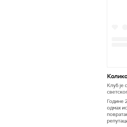
Колико
Клуб је
светског
Године 2
одмах ис
повратак
репутаци