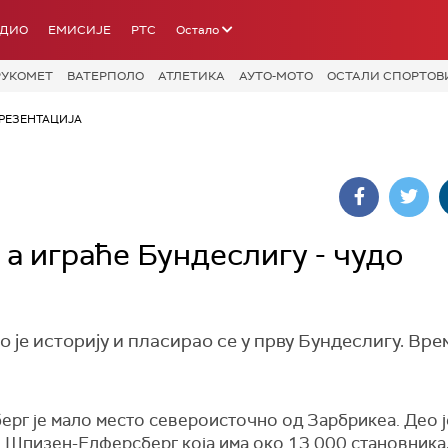
АДИО
ЕМИСИЈЕ
РТС
Остало
РУКОМЕТ
ВАТЕРПОЛО
АТЛЕТИКА
АУТО-МОТО
ОСТАЛИ СПОРТОВ
РЕЗЕНТАЦИЈА
 а играће Бундеслигу - чудо
 је историју и пласирао се у прву Бундеслигу. Врем
ерг је мало место североисточно од Зарбрикеа. Део ј
 Шпизен-Елферсберг која има око 13.000 становника,