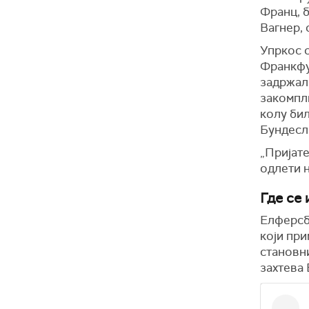
Франц, 
Вагнер,
Упркос о
Франкфур
задржала
закомпл
колу бил
Бундесл
„Пријате
одлети н
Где се 
Елферсбе
који при
становн
захтева 