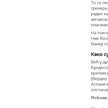
То се по
тренера 
радио ка
ангажов
пласмана
На том п
Ник Волт
Ванер го
Како с
Већ у др
Бундесли
кратких 
(Вердер 
Аслани к
опстанак
𝐖𝐞𝐥𝐜𝐨𝐦𝐞 