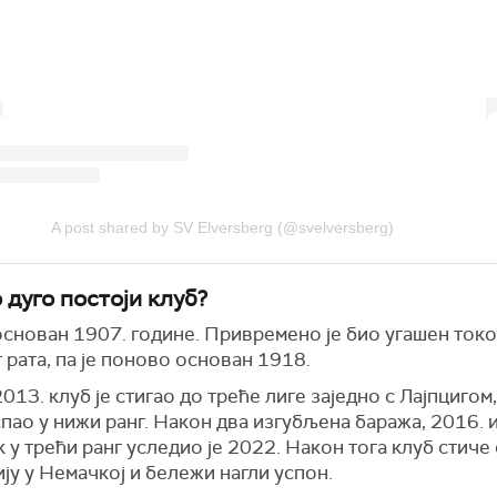
A post shared by SV Elversberg (@svelversberg)
 дуго постоји клуб?
 основан 1907. године. Привремено је био угашен ток
 рата, па је поново основан 1918.
013. клуб је стигао до треће лиге заједно с Лајпцигом,
пао у нижи ранг. Након два изгубљена баража, 2016. 
 у трећи ранг уследио је 2022. Након тога клуб стиче
ју у Немачкој и бележи нагли успон.