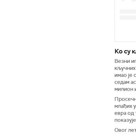
Ко су 
Везни иг
кључних
имао је 
седам ас
милион и
Просечна
млађих у
евра од 
показује
Овог лет