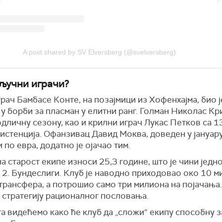
A post shared by SV Elversberg (@svelversberg)
кључни играчи?
рач Бамбасе Конте, на позајмици из Хофенхајма, био ј
 у борби за пласман у елитни ранг. Голман Николас К
одличну сезону, као и крилни играч Лукас Петков са 1
истенција. Офанзивац Давид Моква, доведен у јануару
 по евра, додатно је ојачао тим.
 старост екипе износи 25,3 године, што је чини једн
 2. Бундеслиги. Клуб је наводно приходовао око 10 
трансфера, а потрошио само три милиона на појачања.
 стратегију рационалног пословања.
а видећемо како ће клуб да „сложи“ екипу способну з