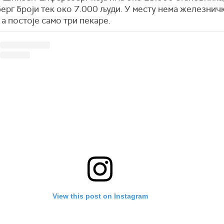
рг броји тек око 7.000 људи. У месту нема железнич
 а постоје само три пекаре.
View this post on Instagram