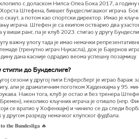
клопило с доласком Нилса-Олеа Бока 2017, а годину 
Хорста Штефена, бившег бундеслигашког играча. Бок 
о скаут, а потом као спортски директор. Имао је кључн
ању играча. Штефен је са екипом остварио два узасто
 у виши ранг, па је клуб 2023. стигао у другу Бундесли
уту важну улогу тада је имао немачки репрезентативн
емаде (тренутно играч Њукасла), док је Бајернов игр
дину дана касније одрадио веома успешну позајмицу.
у стигли до Бундеслиге?
угој сезони у другој лиги Елферсберг је играо бараж за
гу, али је драматичним поготком Хајденхајма у 95. ми
рукава. Након тога, клуб је остао и без тренера Штеф
Бремен), неколико кључних играча је отишло (нпр. Фи
оји се вратио у Хофенхајм) и чинило се да следи борб
 у другом разреду немачког клупског фудбала.
𝐨 𝐭𝐡𝐞 𝐁𝐮𝐧𝐝𝐞𝐬𝐥𝐢𝐠𝐚 🔥