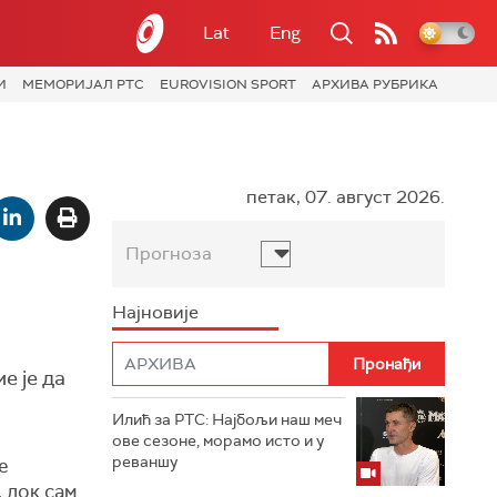
Lat
Eng
И
МЕМОРИЈАЛ РТС
EUROVISION SPORT
АРХИВА РУБРИКА
петак, 07. август 2026.
Прогноза
Најновије
е је да
Илић за РТС: Најбољи наш меч
ове сезоне, морамо исто и у
реваншу
е
 док сам