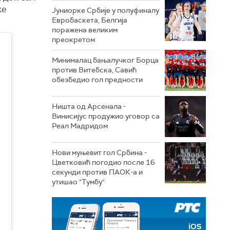
ке
Јуниорке Србије у полуфиналу
Евробаскета, Белгија
поражена великим
преокретом
Минималац бањалучког Борца
против Витебска, Савић
обезбедио гол предности
Ништа од Арсенала -
Винисијус продужио уговор са
Реал Мадридом
Нови муњевит гол Србина -
Цветковић погодио после 16
секунди против ПАОК-а и
утишао "Тумбу"