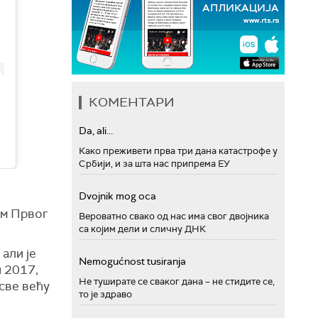
КОМЕНТАРИ
Da, ali...
Како преживети прва три дана катастрофе у
Србији, и за шта нас припрема ЕУ
Dvojnik mog oca
ом Првог
Вероватно свако од нас има свог двојника
са којим дели и сличну ДНК
 али је
Nemogućnost tusiranja
и 2017,
Не туширате се сваког дана – не стидите се,
 све већу
то је здраво