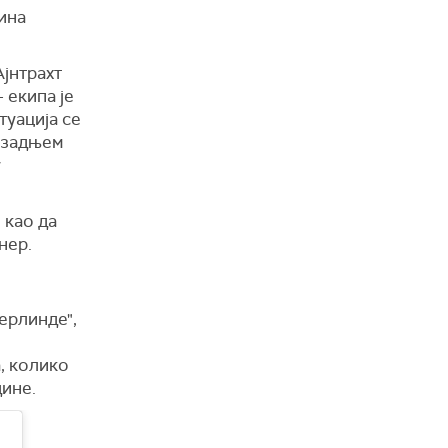
ина
Ајнтрахт
 екипа је
туација се
у задњем
у
 као да
нер.
ерлинде",
, колико
дине.