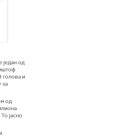
е један од
риштоф
3 голова и
 за
ом од
милиона
 То јасно
а