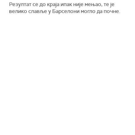
Резултат се до краја ипак није мењао, те је
велико славље у Барселони могло да почне.