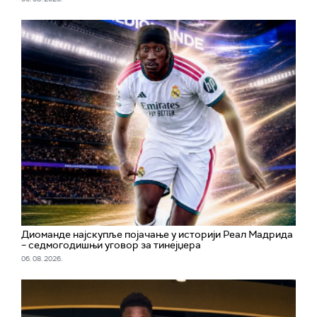
Диоманде најскупље појачање у историји Реал Мадрида
– седмогодишњи уговор за тинејџера
06. 08. 2026.