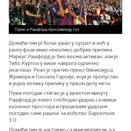
Торес и Рашфорд прослављају гол
Домаћи тим је боље ушао у сусрет и већ у
раној фази имао неколико добрих прилика.
Маркус Рашфорд је био веома активан, али је
Тибо Куртоа у више наврата одлично
реаговао. Реал је претио преко Винисијуса
Жуниора и Гонзала Гарсије, који је пропустио
и једну велику прилику у првом делу меча.
Први погодак стигао је у деветом минуту.
Рашфорд је извео слободан ударац са ивице
казненог простора и прецизним ударцем
погодио саме рашље за вођство Барселоне
1:0.
Домаћи тим је наставио са иницијативом, а у