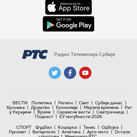
Радио Телевизија Србије
|
|
|
|
ВЕСТИ
Политика
Регион
Свет
Србија данас
|
|
|
|
Хроника
Друштво
Економија
Мерила времена
Рат
|
|
|
|
у Украјини
Време
Сервисне вести
Сматрачница
|
Подкаст
ЕУ могућности 2026
|
|
|
|
СПОРТ
Фудбал
Кошарка
Тенис
Одбојка
|
|
|
|
Рукомет
Ватерполо
Атлетика
Ауто-мото
Остали
|
спортови
Меморијал РТС