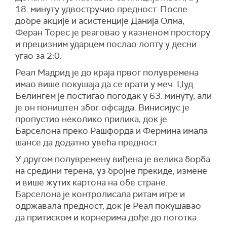
18. минуту удвостручио предност. После
добре акције и асистенције Данија Олма,
Феран Торес је реаговао у казненом простору
и прецизним ударцем послао лопту у десни
угао за 2:0.
Реал Мадрид је до краја првог полувремена
имао више покушаја да се врати у меч. Џуд
Белингем је постигао погодак у 63. минуту, али
је он поништен због офсајда. Винисијус је
пропустио неколико прилика, док је
Барселона преко Рашфорда и Фермина имала
шансе да додатно увећа предност.
У другом полувремену виђена је велика борба
на средини терена, уз бројне прекиде, измене
и више жутих картона на обе стране.
Барселона је контролисала ритам игре и
одржавала предност, док је Реал покушавао
да притиском и корнерима дође до поготка.