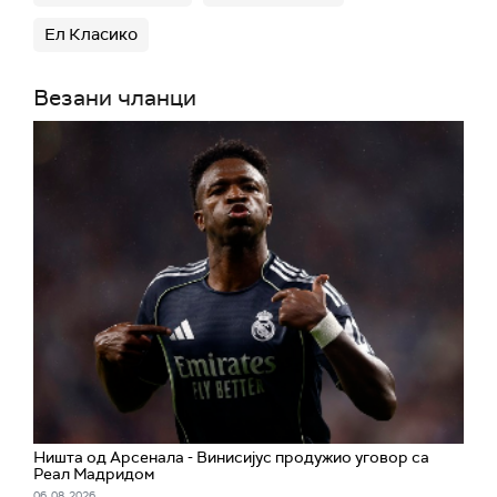
Ел Класико
Везани чланци
Ништа од Арсенала - Винисијус продужио уговор са
Реал Мадридом
06. 08. 2026.