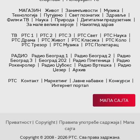
|
|
|
МАГАЗИН
Живот
Занимљивости
Музика
|
|
|
|
Технологијa
Путујемо
Свет познатих
Здравље
|
|
|
|
Филм и ТВ
Наука
Природа
Дигитални предузетник
|
За мале велике хероје
Наизглед здрав
|
|
|
|
|
ТВ
РТС 1
РТС 2
РТС 3
РТС Свет
РТС Наука
|
|
|
|
РТС Драма
РТС Живот
РТС Класика
РТС Коло
|
|
РТС Трезор
РТС Музика
РТС Полетарац
|
|
РАДИО
Радио Београд 1
Радио Београд 2
Радио
|
|
|
Београд 3
Београд 202
Радио Плетеница
Радио
|
|
|
Рокенролер
Радио Џубокс
Радио Вртешка
Радио
|
Џезер
Архив
|
|
|
|
РТС
Контакт
Маркетинг
Јавне набавке
Конкурси
Интернет портал
МАПА САЈТА
Приватност
Copyright
Правила употребе садржаја
Мапа
|
|
|
сајта
Copyright © 2008 - 2026 РТС. Сва права задржана.