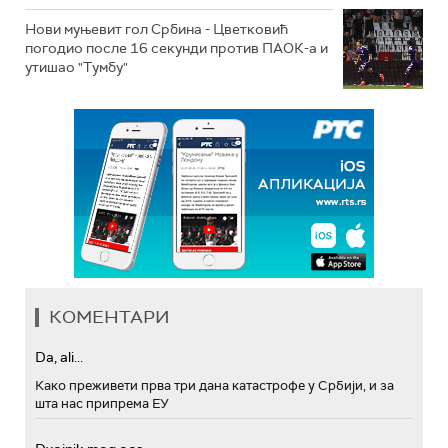
Нови муњевит гол Србина - Цветковић
погодио после 16 секунди против ПАОК-а и
утишао "Тумбу"
КОМЕНТАРИ
Da, ali...
Како преживети прва три дана катастрофе у Србији, и за
шта нас припрема ЕУ