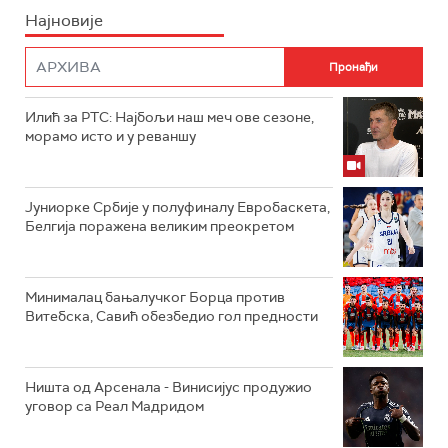
Најновије
Илић за РТС: Најбољи наш меч ове сезоне,
морамо исто и у реваншу
Јуниорке Србије у полуфиналу Евробаскета,
Белгија поражена великим преокретом
Минималац бањалучког Борца против
Витебска, Савић обезбедио гол предности
Ништа од Арсенала - Винисијус продужио
уговор са Реал Мадридом