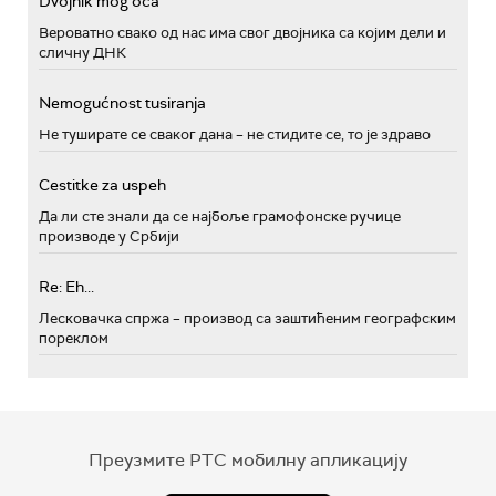
Dvojnik mog oca
Вероватно свако од нас има свог двојника са којим дели и
сличну ДНК
Nemogućnost tusiranja
Не туширате се сваког дана – не стидите се, то је здраво
Cestitke za uspeh
Да ли сте знали да се најбоље грамофонске ручице
производе у Србији
Re: Eh...
Лесковачка спржа – производ са заштићеним географским
пореклом
Преузмите РТС мобилну апликацију