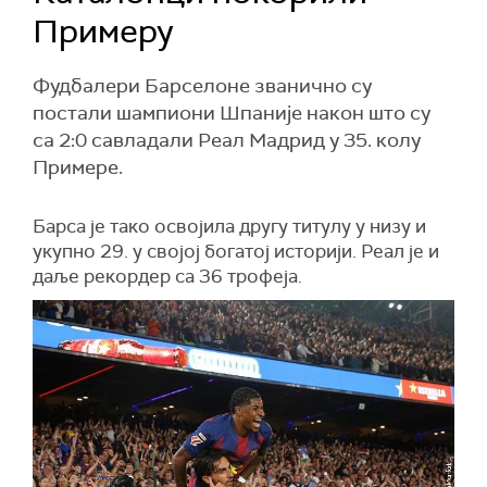
Примеру
Фудбалери Барселоне званично су
постали шампиони Шпаније након што су
са 2:0 савладали Реал Мадрид у 35. колу
Примере.
Барса је тако освојила другу титулу у низу и
укупно 29. у својој богатој историји. Реал је и
даље рекордер са 36 трофеја.