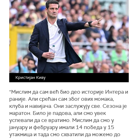
Кристијан Киву
"Мислим да сам већ био део историје Интера и
раније. Али срећан сам због ових момака,
клуба и навијача. Они заслужују све. Сезона је
маратон. Било је падова, али смо увек
успевали да се вратимо. Мислим да смо у
јануару и фебруару имали 14 победа у 15
утакмица и тада смо схватили да можемо до