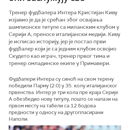
Тренер фудбалера Интера Кристијан Киву
изјавио је да је срећан због освајања
шампионске титуле са миланским клубом у
Серији А, преносе италијански медији. Киву
је исписао историју, јер је постао први
фудбалер који је са једним клубом освојио
Скудето као играч, тренер првог тима и
тренер омладинске екипе у Примавери.
Фудбалери Интера су синоћ на свом терену
победили Парму (2:0) у 35. колу италијанског
првенства. Интер је три кола пре краја Серије
А обезбедио нову титулу, пошто се налази на
првом месту на табели са 12 бодова
предности у односу на другопласирани
Наполи.