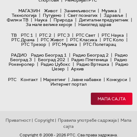
|
спортови
Меморијал РТС
|
|
|
МАГАЗИН
Живот
Занимљивости
Музика
|
|
|
|
Технологијa
Путујемо
Свет познатих
Здравље
|
|
|
|
Филм и ТВ
Наука
Природа
Дигитални предузетник
|
За мале велике хероје
Наизглед здрав
|
|
|
|
|
ТВ
РТС 1
РТС 2
РТС 3
РТС Свет
РТС Наука
|
|
|
|
РТС Драма
РТС Живот
РТС Класика
РТС Коло
|
|
РТС Трезор
РТС Музика
РТС Полетарац
|
|
РАДИО
Радио Београд 1
Радио Београд 2
Радио
|
|
|
Београд 3
Београд 202
Радио Плетеница
Радио
|
|
|
Рокенролер
Радио Џубокс
Радио Вртешка
Радио
|
Џезер
Архив
|
|
|
|
РТС
Контакт
Маркетинг
Јавне набавке
Конкурси
Интернет портал
МАПА САЈТА
Приватност
Copyright
Правила употребе садржаја
Мапа
|
|
|
сајта
Copyright © 2008 - 2026 РТС. Сва права задржана.