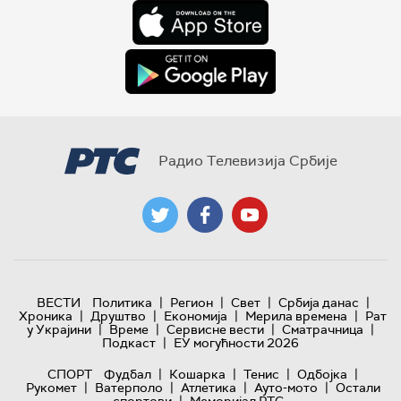
Радио Телевизија Србије
|
|
|
|
ВЕСТИ
Политика
Регион
Свет
Србија данас
|
|
|
|
Хроника
Друштво
Економија
Мерила времена
Рат
|
|
|
|
у Украјини
Време
Сервисне вести
Сматрачница
|
Подкаст
ЕУ могућности 2026
|
|
|
|
СПОРТ
Фудбал
Кошарка
Тенис
Одбојка
|
|
|
|
Рукомет
Ватерполо
Атлетика
Ауто-мото
Остали