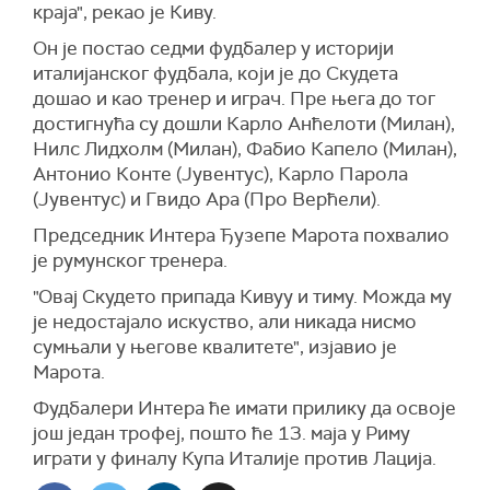
краја", рекао је Киву.
Он је постао седми фудбалер у историји
италијанског фудбала, који је до Скудета
дошао и као тренер и играч. Пре њега до тог
достигнућа су дошли Карло Анћелоти (Милан),
Нилс Лидхолм (Милан), Фабио Капело (Милан),
Антонио Конте (Јувентус), Карло Парола
(Јувентус) и Гвидо Ара (Про Верћели).
Председник Интера Ђузепе Марота похвалио
је румунског тренера.
"Овај Скудето припада Кивуу и тиму. Можда му
је недостајало искуство, али никада нисмо
сумњали у његове квалитете", изјавио је
Марота.
Фудбалери Интера ће имати прилику да освоје
још један трофеј, пошто ће 13. маја у Риму
играти у финалу Купа Италије против Лација.