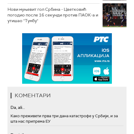
Нови муњевит гол Србина - Цветковић
погодио после 16 секунди против ПАОК-а и
утишао "Тумбу"
КОМЕНТАРИ
Da, ali...
Како преживети прва три дана катастрофе у Србији, и за
шта нас припрема ЕУ