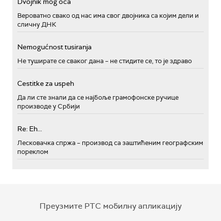
Dvojnik mog oca
Вероватно свако од нас има свог двојника са којим дели и
сличну ДНК
Nemogućnost tusiranja
Не туширате се сваког дана – не стидите се, то је здраво
Cestitke za uspeh
Да ли сте знали да се најбоље грамофонске ручице
производе у Србији
Re: Eh...
Лесковачка спржа – производ са заштићеним географским
пореклом
Преузмите РТС мобилну апликацију