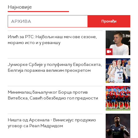
Најновије
Илић за РТС: Најбољи наш меч ове сезоне,
морамо исто и у реваншу
Јуниорке Србије у полуфиналу Евробаскета,
Белгија поражена великим преокретом
Минималац бањалучког Борца против
Витебска, Савић обезбедио гол предности
Ништа од Арсенала - Винисијус продужио
уговор са Реал Мадридом