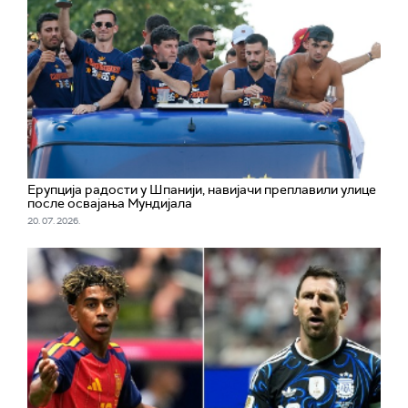
Ерупција радости у Шпанији, навијачи преплавили улице
после освајања Мундијала
20. 07. 2026.