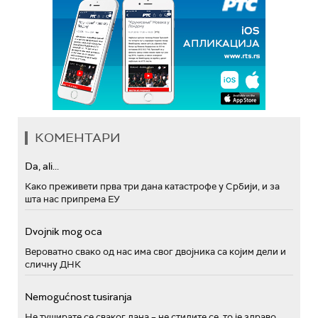
КОМЕНТАРИ
Da, ali...
Како преживети прва три дана катастрофе у Србији, и за
шта нас припрема ЕУ
Dvojnik mog oca
Вероватно свако од нас има свог двојника са којим дели и
сличну ДНК
Nemogućnost tusiranja
Не туширате се сваког дана – не стидите се, то је здраво