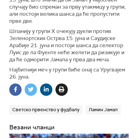
случају био спреман за прву утакмицу у групи,
али постоји велика шанса да ће пропустити
прве две.
Шпанију у групи Х очекују дуели против
Зеленортских Острва 15. јуна и Саудијске
Арабије 21. јуна и постоји шанса да селектор
Луис де ла Фуенте неће желети да ризикује и
да ће одморити Јамала у прва два меча.
Најбитнији меч у групи биће онај са Уругвајем
26. јуна.
Светско првенство у фудбалу
Ламин Јамал
Везани чланци