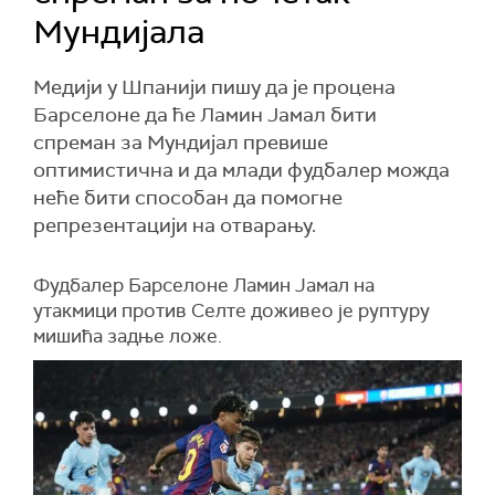
Мундијала
Медији у Шпанији пишу да је процена
Барселоне да ће Ламин Јамал бити
спреман за Мундијал превише
оптимистична и да млади фудбалер можда
неће бити способан да помогне
репрезентацији на отварању.
Фудбалер Барселоне Ламин Јамал на
утакмици против Селте доживео је руптуру
мишића задње ложе.