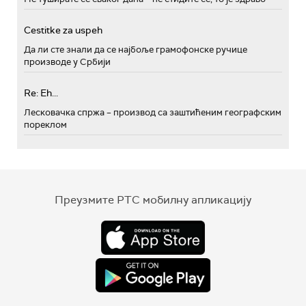
Cestitke za uspeh
Да ли сте знали да се најбоље грамофонске ручице
производе у Србији
Re: Eh...
Лесковачка спржа – производ са заштићеним географским
пореклом
Преузмите РТС мобилну апликацију