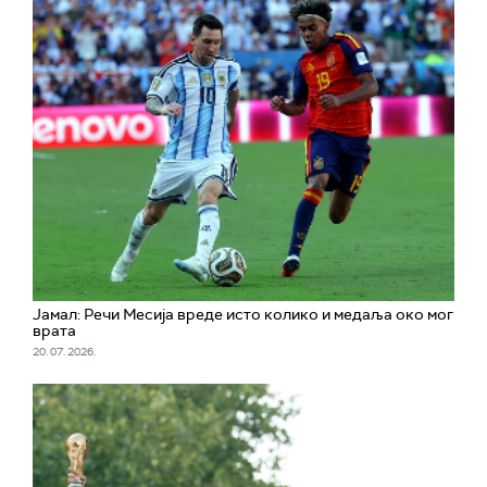
Јамал: Речи Месија вреде исто колико и медаља око мог
врата
20. 07. 2026.