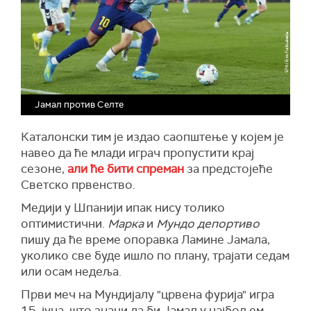
Јамал против Селте
Каталонски тим је издао саопштење у којем је
навео да ће млади играч пропустити крај
сезоне,
али ће бити спреман
за предстојеће
Светско првенство.
Медији у Шпанији ипак нису толико
оптимистични.
Марка
и
Мундо депортиво
пишу да ће време опоравка Ламине Јамала,
уколико све буде ишло по плану, трајати седам
или осам недеља.
Први меч на Мундијалу "црвена фурија" игра
15. јуна, што значи да би Јамал у најбољем