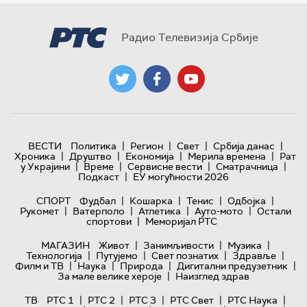
Радио Телевизија Србије
|
|
|
|
ВЕСТИ
Политика
Регион
Свет
Србија данас
|
|
|
|
Хроника
Друштво
Економија
Мерила времена
Рат
|
|
|
|
у Украјини
Време
Сервисне вести
Сматрачница
|
Подкаст
ЕУ могућности 2026
|
|
|
|
СПОРТ
Фудбал
Кошарка
Тенис
Одбојка
|
|
|
|
Рукомет
Ватерполо
Атлетика
Ауто-мото
Остали
|
спортови
Меморијал РТС
|
|
|
МАГАЗИН
Живот
Занимљивости
Музика
|
|
|
|
Технологијa
Путујемо
Свет познатих
Здравље
|
|
|
|
Филм и ТВ
Наука
Природа
Дигитални предузетник
|
За мале велике хероје
Наизглед здрав
|
|
|
|
|
ТВ
РТС 1
РТС 2
РТС 3
РТС Свет
РТС Наука