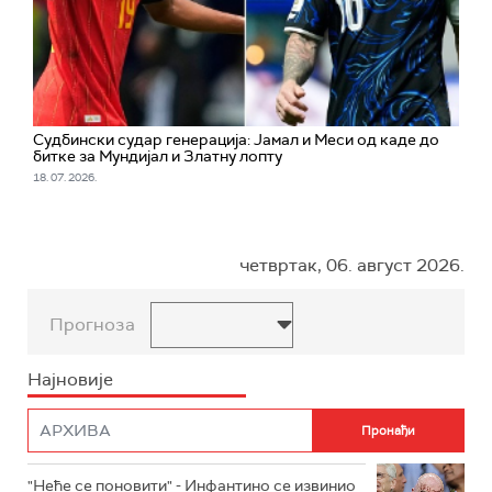
Судбински судар генерација: Јамал и Меси од каде до
битке за Мундијал и Златну лопту
18. 07. 2026.
четвртак, 06. август 2026.
Прогноза
Најновије
"Неће се поновити" - Инфантино се извинио