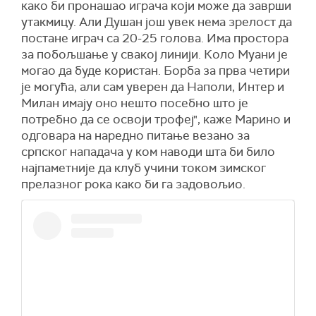
како би пронашао играча који може да заврши
утакмицу. Али Душан још увек нема зрелост да
постане играч са 20-25 голова. Има простора
за побољшање у свакој линији. Коло Муани је
могао да буде користан. Борба за прва четири
је могућа, али сам уверен да Наполи, Интер и
Милан имају оно нешто посебно што је
потребно да се освоји трофеј", каже Марино и
одговара на наредно питање везано за
српског нападача у ком наводи шта би било
најпаметније да клуб учини током зимског
прелазног рока како би га задовољио.