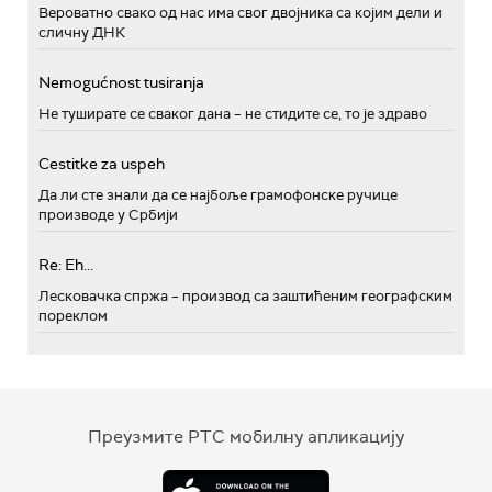
Вероватно свако од нас има свог двојника са којим дели и
сличну ДНК
Nemogućnost tusiranja
Не туширате се сваког дана – не стидите се, то је здраво
Cestitke za uspeh
Да ли сте знали да се најбоље грамофонске ручице
производе у Србији
Re: Eh...
Лесковачка спржа – производ са заштићеним географским
пореклом
Преузмите РТС мобилну апликацију