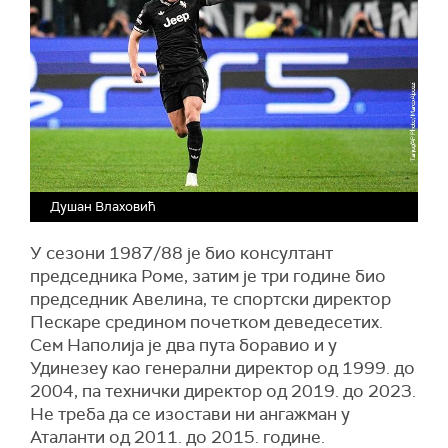
Душан Влаховић
У сезони 1987/88 је био консултант
председника Роме, затим је три године био
председник Авелина, те спортски директор
Пескаре средином почетком деведесетих.
Сем Наполија је два пута боравио и у
Удинезеу као генерални директор од 1999. до
2004, па технички директор од 2019. до 2023.
Не треба да се изостави ни ангажман у
Аталанти од 2011. до 2015. године.