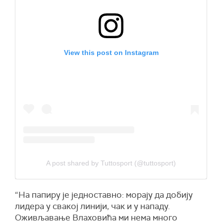
View this post on Instagram
A post shared by Tuttosport (@tuttosport)
“На папиру је једноставно: морају да добију
лидера у свакој линији, чак и у нападу.
Оживљавање Влаховића ми нема много