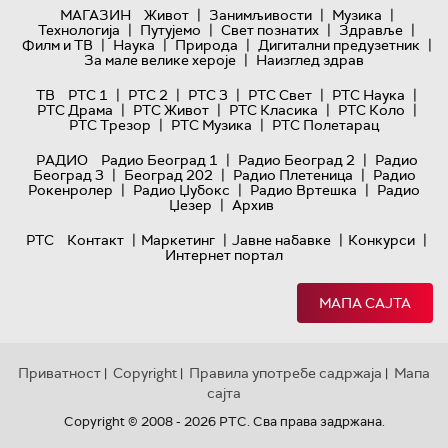
|
|
|
МАГАЗИН
Живот
Занимљивости
Музика
|
|
|
|
Технологијa
Путујемо
Свет познатих
Здравље
|
|
|
|
Филм и ТВ
Наука
Природа
Дигитални предузетник
|
За мале велике хероје
Наизглед здрав
|
|
|
|
|
ТВ
РТС 1
РТС 2
РТС 3
РТС Свет
РТС Наука
|
|
|
|
РТС Драма
РТС Живот
РТС Класика
РТС Коло
|
|
РТС Трезор
РТС Музика
РТС Полетарац
|
|
РАДИО
Радио Београд 1
Радио Београд 2
Радио
|
|
|
Београд 3
Београд 202
Радио Плетеница
Радио
|
|
|
Рокенролер
Радио Џубокс
Радио Вртешка
Радио
|
Џезер
Архив
|
|
|
|
РТС
Контакт
Маркетинг
Јавне набавке
Конкурси
Интернет портал
МАПА САЈТА
Приватност
Copyright
Правила употребе садржаја
Мапа
|
|
|
сајта
Copyright © 2008 - 2026 РТС. Сва права задржана.