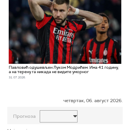
Павловић одушевљен Луком Модрићем: Има 41 годину,
а на терену га никада не видите уморног
31. 07. 2026.
четвртак, 06. август 2026.
Прогноза