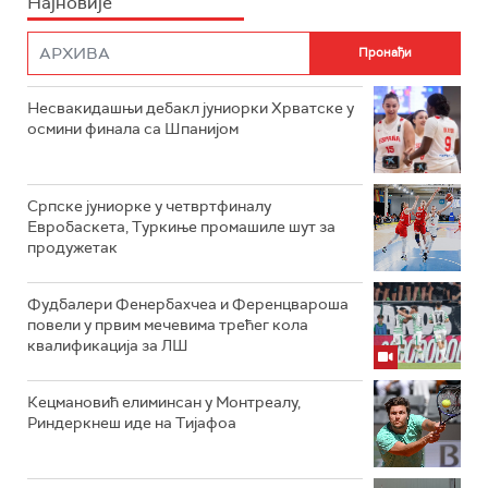
Најновије
Несвакидашњи дебакл јуниорки Хрватске у
осмини финала са Шпанијом
Српске јуниорке у четвртфиналу
Евробаскета, Туркиње промашиле шут за
продужетак
Фудбалери Фенербахчеа и Ференцвароша
повели у првим мечевима трећег кола
квалификација за ЛШ
Кецмановић елиминсан у Монтреалу,
Риндеркнеш иде на Тијафоа