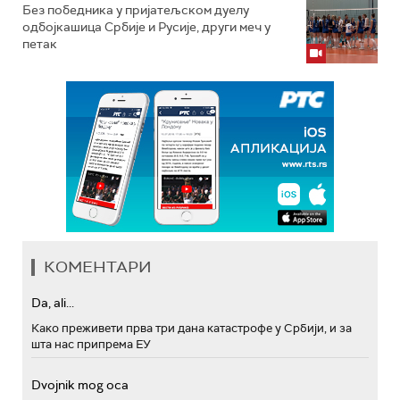
Без победника у пријатељском дуелу
одбојкашица Србије и Русије, други меч у
петак
КОМЕНТАРИ
Da, ali...
Како преживети прва три дана катастрофе у Србији, и за
шта нас припрема ЕУ
Dvojnik mog oca