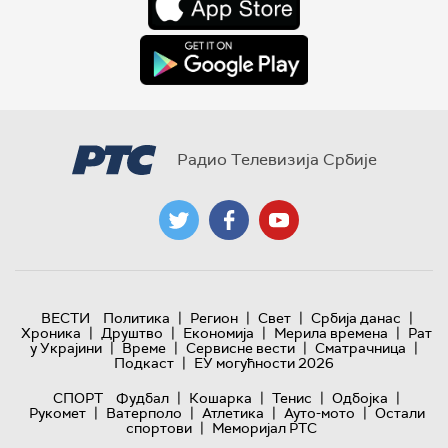
Радио Телевизија Србије
|
|
|
|
ВЕСТИ
Политика
Регион
Свет
Србија данас
|
|
|
|
Хроника
Друштво
Економија
Мерила времена
Рат
|
|
|
|
у Украјини
Време
Сервисне вести
Сматрачница
|
Подкаст
ЕУ могућности 2026
|
|
|
|
СПОРТ
Фудбал
Кошарка
Тенис
Одбојка
|
|
|
|
Рукомет
Ватерполо
Атлетика
Ауто-мото
Остали
|
спортови
Меморијал РТС