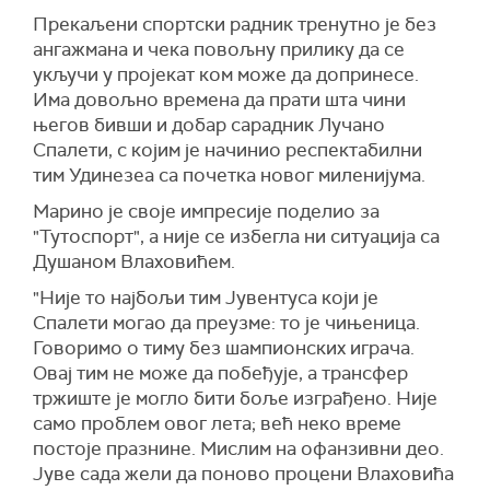
Прекаљени спортски радник тренутно је без
ангажмана и чека повољну прилику да се
укључи у пројекат ком може да допринесе.
Има довољно времена да прати шта чини
његов бивши и добар сарадник Лучано
Спалети, с којим је начинио респектабилни
тим Удинезеа са почетка новог миленијума.
Марино је своје импресије поделио за
"Тутоспорт", а није се избегла ни ситуација са
Душаном Влаховићем.
"Није то најбољи тим Јувентуса који је
Спалети могао да преузме: то је чињеница.
Говоримо о тиму без шампионских играча.
Овај тим не може да побеђује, а трансфер
тржиште је могло бити боље изграђено. Није
само проблем овог лета; већ неко време
постоје празнине. Мислим на офанзивни део.
Јуве сада жели да поново процени Влаховића