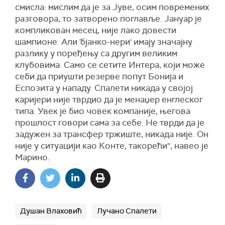
смисла: мислим да је за Јуве, осим повремених
разговора, то затворено поглавље. Јануар је
компликован месец, није лако довести
шампионе. Али 'бјанко-нери' имају значајну
разлику у поређењу са другим великим
клубовима. Само се сетите Интера, који може
себи да приушти резерве попут Бонија и
Еспозита у нападу. Спалети никада у својој
каријери није тврдио да је менаџер енглеског
типа. Увек је био човек компаније, његова
прошлост говори сама за себе. Не тврди да је
задужен за трансфер тржиште, никада није. Он
није у ситуацији као Конте, такорећи", навео је
Марино.
Душан Влаховић
Лучано Спалети