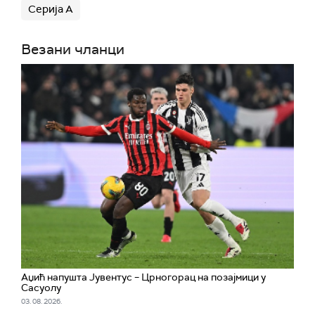
Серија А
Везани чланци
Аџић напушта Јувентус – Црногорац на позајмици у
Сасуолу
03. 08. 2026.