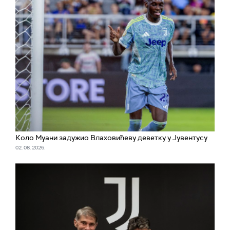
Коло Муани задужио Влаховићеву деветку у Јувентусу
02. 08. 2026.