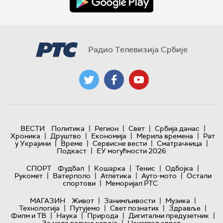
Радио Телевизија Србије
|
|
|
|
ВЕСТИ
Политика
Регион
Свет
Србија данас
|
|
|
|
Хроника
Друштво
Економија
Мерила времена
Рат
|
|
|
|
у Украјини
Време
Сервисне вести
Сматрачница
|
Подкаст
ЕУ могућности 2026
|
|
|
|
СПОРТ
Фудбал
Кошарка
Тенис
Одбојка
|
|
|
|
Рукомет
Ватерполо
Атлетика
Ауто-мото
Остали
|
спортови
Меморијал РТС
|
|
|
МАГАЗИН
Живот
Занимљивости
Музика
|
|
|
|
Технологијa
Путујемо
Свет познатих
Здравље
|
|
|
|
Филм и ТВ
Наука
Природа
Дигитални предузетник
|
За мале велике хероје
Наизглед здрав