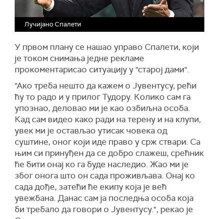
Лучијано Спалети
У првом плану се нашао управо Спалети, који
је током снимања једне рекламе
прокоментарисао ситуацију у "старој дами".
"Ако треба нешто да кажем о Јувентусу, рећи
ћу то радо и у прилог Тудору. Колико сам га
упознао, деловао ми је као озбиљна особа.
Кад сам видео како ради на терену и на клупи,
увек ми је остављао утисак човека од
суштине, оног који иде право у срж ствари. Са
њим си принуђен да се добро слажеш, срећник
ће бити онај ко га буде наследио. Жао ми је
због онога што он сада проживљава. Онај ко
сада дође, затећи ће екипу која је већ
увежбана. Данас сам ја последња особа која
би требало да говори о Јувентусу.", рекао је