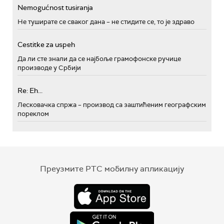
Nemogućnost tusiranja
Не туширате се сваког дана – не стидите се, то је здраво
Cestitke za uspeh
Да ли сте знали да се најбоље грамофонске ручице
производе у Србији
Re: Eh...
Лесковачка спржа – производ са заштићеним географским
пореклом
Преузмите РТС мобилну апликацију