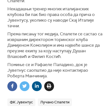
Спалети.
Некадашњи тренер многих италијанских
клубова би пак био права особа да прича о
Јувентусу, уколико су наводи Скај Италије
тачни.
Према писању тог медија, Спалети се састао са
извршним директором торинског клуба
Дамијеном Комолијем и има највеће шансе да
преузме екипу за коју наступају Душан
Влаховић и Филип Костић.
Помиње се и Рафаеле Паладино, док је
Јуветнус саопштио да није контактирао
Роберта Манчинија.
ФК Јувентус
Лучано Спалети