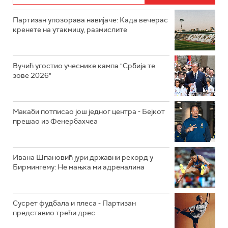
Партизан упозорава навијаче: Када вечерас
кренете на утакмицу, размислите
Вучић угостио учеснике кампа "Србија те
зове 2026"
Макаби потписао још једног центра - Бејкот
прешао из Фенербахчеа
Ивана Шпановић јури државни рекорд у
Бирмингему: Не мањка ми адреналина
Сусрет фудбала и плеса - Партизан
представио трећи дрес