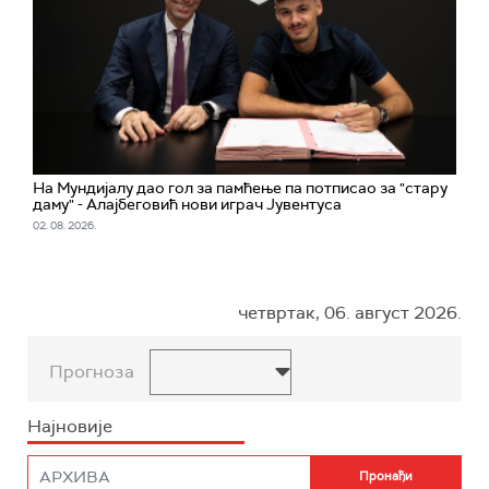
На Мундијалу дао гол за памћење па потписао за "стару
даму" - Алајбеговић нови играч Јувентуса
02. 08. 2026.
четвртак, 06. август 2026.
Прогноза
Најновије