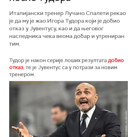
Италијански тренер Лучано Спалети рекао
је да му је жао Игора Тудора који је добио
отказ у Јувентусу, као и да његовог
наследника чека веома добар и утрениран
тим.
Тудор је након серије лоших резултата
добио
отказ
, те је Јувентус са у потрази за новим
тренером.