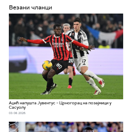
Везани чланци
Аџић напушта Јувентус – Црногорац на позајмици у
Сасуолу
03. 08. 2026.