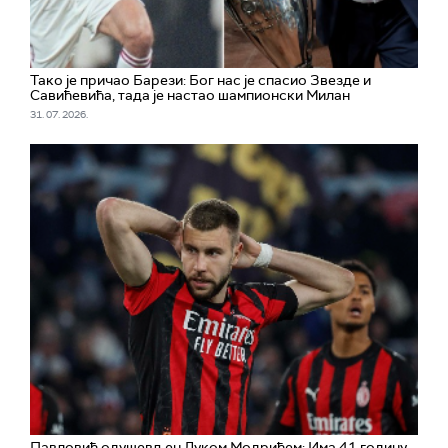
Тако је причао Барези: Бог нас је спасио Звезде и
Савићевића, тада је настао шампионски Милан
31. 07. 2026.
Павловић одушевљен Луком Модрићем: Има 41 годину,