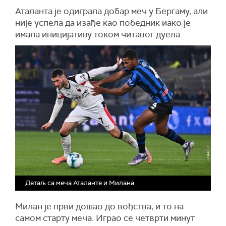
Аталанта је одиграла добар меч у Бергаму, али
није успела да изађе као победник иако је
имала иницијативу током читавог дуела.
Детаљ са меча Аталанте и Милана
Милан је први дошао до вођства, и то на
самом старту меча. Играо се четврти минут