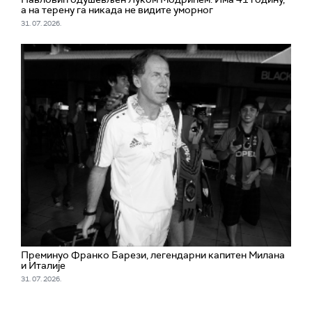
а на терену га никада не видите уморног
31. 07. 2026.
Преминуо Франко Барези, легендарни капитен Милана
и Италије
31. 07. 2026.