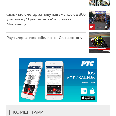
Сваки километар за нову наду – више од 800
учесника у "Трци за ретке" у Сремској
Митровици
Раул Фернандез победио на "Силверстону"
КОМЕНТАРИ