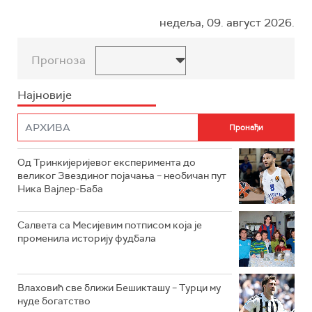
недеља, 09. август 2026.
Прогноза
Најновије
Од Тринкијеријевог експеримента до
великог Звездиног појачања – необичан пут
Ника Вајлер-Баба
Салвета са Месијевим потписом која је
променила историју фудбала
Влаховић све ближи Бешикташу – Турци му
нуде богатство