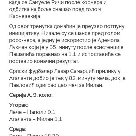
када се Самуеле Ричи после корнера и
одбитка најбоље снашао пред голом
Карнезекија.
Од овог тренутка домаћин је преузео потпуну
иницијативу. Низале су се шансе пред голом
росо-нера, а једну је искористио је Адемола
Лукман који је у 35. минуту после асистенције
Пашалића поравнао на 1:1 и испоставиће се
поставио коначни резултат.
Српски фудбалер Лазар Самарџић прилику у
Аталанти добио је тек у 82. минуту меча, док је
Павловић одиграо цео меч за Милан.
Серија А, 9. коло:
Уторак:
Лече – Наполи 0:1
Аталанта – Милан 1:1
Среда: