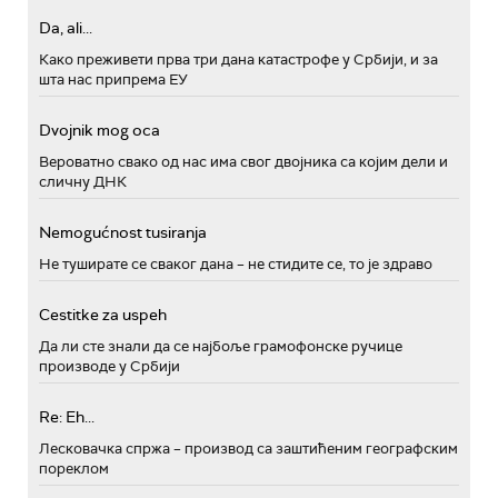
Da, ali...
Како преживети прва три дана катастрофе у Србији, и за
шта нас припрема ЕУ
Dvojnik mog oca
Вероватно свако од нас има свог двојника са којим дели и
сличну ДНК
Nemogućnost tusiranja
Не туширате се сваког дана – не стидите се, то је здраво
Cestitke za uspeh
Да ли сте знали да се најбоље грамофонске ручице
производе у Србији
Re: Eh...
Лесковачка спржа – производ са заштићеним географским
пореклом