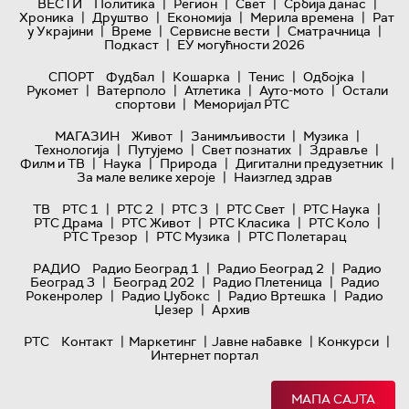
|
|
|
|
ВЕСТИ
Политика
Регион
Свет
Србија данас
|
|
|
|
Хроника
Друштво
Економија
Мерила времена
Рат
|
|
|
|
у Украјини
Време
Сервисне вести
Сматрачница
|
Подкаст
ЕУ могућности 2026
|
|
|
|
СПОРТ
Фудбал
Кошарка
Тенис
Одбојка
|
|
|
|
Рукомет
Ватерполо
Атлетика
Ауто-мото
Остали
|
спортови
Меморијал РТС
|
|
|
МАГАЗИН
Живот
Занимљивости
Музика
|
|
|
|
Технологијa
Путујемо
Свет познатих
Здравље
|
|
|
|
Филм и ТВ
Наука
Природа
Дигитални предузетник
|
За мале велике хероје
Наизглед здрав
|
|
|
|
|
ТВ
РТС 1
РТС 2
РТС 3
РТС Свет
РТС Наука
|
|
|
|
РТС Драма
РТС Живот
РТС Класика
РТС Коло
|
|
РТС Трезор
РТС Музика
РТС Полетарац
|
|
РАДИО
Радио Београд 1
Радио Београд 2
Радио
|
|
|
Београд 3
Београд 202
Радио Плетеница
Радио
|
|
|
Рокенролер
Радио Џубокс
Радио Вртешка
Радио
|
Џезер
Архив
|
|
|
|
РТС
Контакт
Маркетинг
Јавне набавке
Конкурси
Интернет портал
МАПА САЈТА