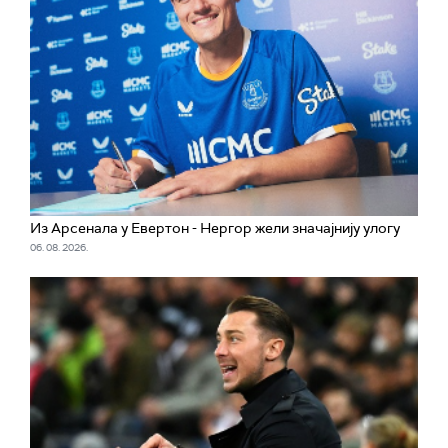
Из Арсенала у Евертон - Нергор жели значајнију улогу
06. 08. 2026.