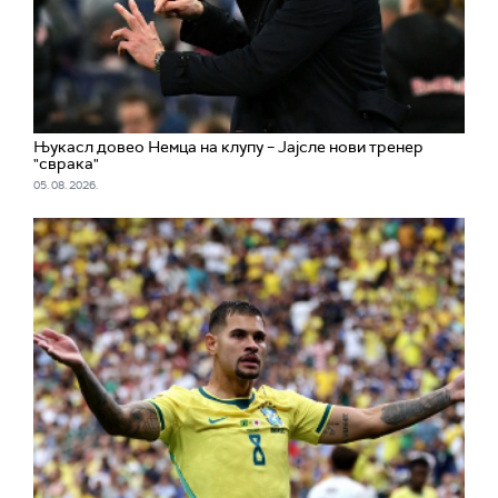
Њукасл довео Немца на клупу – Јајсле нови тренер
"сврака"
05. 08. 2026.