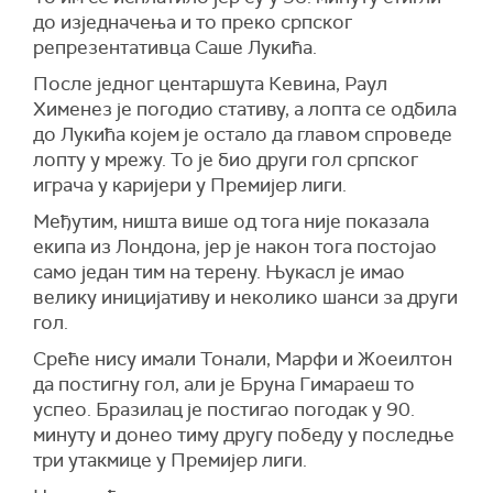
до изједначења и то преко српског
репрезентативца Саше Лукића.
После једног центаршута Кевина, Раул
Хименез је погодио стативу, а лопта се одбила
до Лукића којем је остало да главом спроведе
лопту у мрежу. То је био други гол српског
играча у каријери у Премијер лиги.
Међутим, ништа више од тога није показала
екипа из Лондона, јер је након тога постојао
само један тим на терену. Њукасл је имао
велику иницијативу и неколико шанси за други
гол.
Среће нису имали Тонали, Марфи и Жоеилтон
да постигну гол, али је Бруна Гимараеш то
успео. Бразилац је постигао погодак у 90.
минуту и донео тиму другу победу у последње
три утакмице у Премијер лиги.