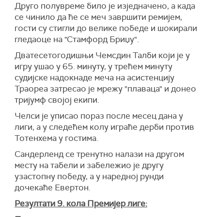
Друго полувреме било је изједначено, а када
се чинило да ће се меч завршити ремијем,
гости су стигли до велике победе и шокирали
гледаоце на "Стамфорд Бриџу".
Дватесетогодишњи Чемсдин Талби који је у
игру ушао у 65. минуту, у трећем минуту
судијске надокнаде меча на асистенцију
Траореа затресао је мрежу "плаваца" и донео
тријумф својој екипи.
Челси је уписао пораз после месец дана у
лиги, а у следећем колу играће дерби против
Тотенхема у гостима.
Сандерленд се тренутно налази на другом
месту на табели и забележио је другу
узастопну победу, а у наредној рунди
дочекаће Евертон.
Резултати 9. кола Премијер лиге: