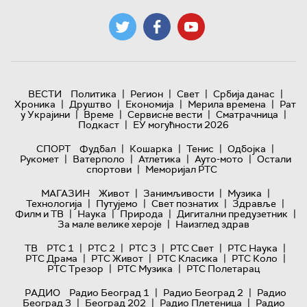
|
|
|
|
ВЕСТИ
Политика
Регион
Свет
Србија данас
|
|
|
|
Хроника
Друштво
Економија
Мерила времена
Рат
|
|
|
|
у Украјини
Време
Сервисне вести
Сматрачница
|
Подкаст
ЕУ могућности 2026
|
|
|
|
СПОРТ
Фудбал
Кошарка
Тенис
Одбојка
|
|
|
|
Рукомет
Ватерполо
Атлетика
Ауто-мото
Остали
|
спортови
Меморијал РТС
|
|
|
МАГАЗИН
Живот
Занимљивости
Музика
|
|
|
|
Технологијa
Путујемо
Свет познатих
Здравље
|
|
|
|
Филм и ТВ
Наука
Природа
Дигитални предузетник
|
За мале велике хероје
Наизглед здрав
|
|
|
|
|
ТВ
РТС 1
РТС 2
РТС 3
РТС Свет
РТС Наука
|
|
|
|
РТС Драма
РТС Живот
РТС Класика
РТС Коло
|
|
РТС Трезор
РТС Музика
РТС Полетарац
|
|
РАДИО
Радио Београд 1
Радио Београд 2
Радио
|
|
|
Београд 3
Београд 202
Радио Плетеница
Радио