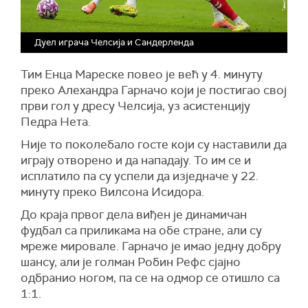
Дуел играча Челсија и Сандерленда
Тим Енца Мареске повео је већ у 4. минуту
преко Алехандра Гарначо који је постигао свој
први гол у дресу Челсија, уз асистенцију
Педра Нета.
Није то поколебало госте који су наставили да
играју отворено и да нападају. То им се и
исплатило па су успели да изједначе у 22.
минуту преко Вилсона Исидора.
До краја првог дела виђен је динамичан
фудбал са приликама на обе стране, али су
мреже мировале. Гарначо је имао једну добру
шансу, али је голман Робин Рефс сјајно
одбранио ногом, па се на одмор се отишло са
1:1.