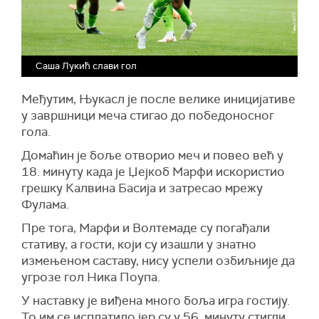
Саша Лукић слави гол
Међутим, Њукасл је после велике иницијативе
у завршници меча стигао до победоносног
гола.
Домаћин је боље отворио меч и повео већ у
18. минуту када је Џејкоб Марфи искористио
грешку Калвина Басија и затресао мрежу
Фулама.
Пре тога, Марфи и Волтемаде су погађали
стативу, а гости, који су изашли у знатно
измењеном саставу, нису успели озбиљније да
угрозе гол Ника Поупа.
У наставку је виђена много боља игра гостију.
То им се исплатило јер су у 56. минуту стигли