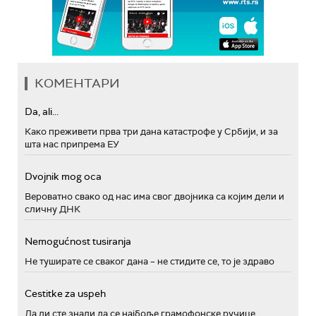
КОМЕНТАРИ
Da, ali...
Како преживети прва три дана катастрофе у Србији, и за
шта нас припрема ЕУ
Dvojnik mog oca
Вероватно свако од нас има свог двојника са којим дели и
сличну ДНК
Nemogućnost tusiranja
Не туширате се сваког дана – не стидите се, то је здраво
Cestitke za uspeh
Да ли сте знали да се најбоље грамофонске ручице