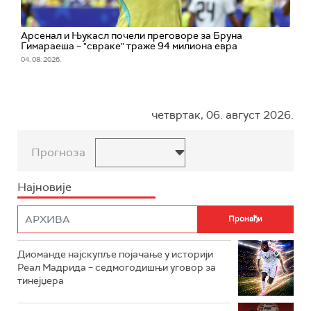
Арсенал и Њукасл почели преговоре за Бруна
Гимараеша – "свраке" траже 94 милиона евра
04. 08. 2026.
четвртак, 06. август 2026.
Прогноза
Најновије
Диоманде најскупље појачање у историји
Реал Мадрида – седмогодишњи уговор за
тинејџера