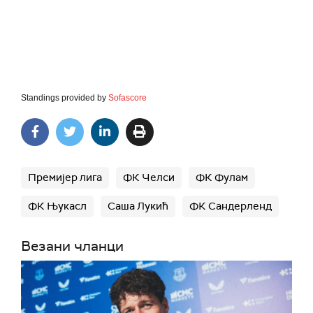
Standings provided by
Sofascore
Премијер лига
ФК Челси
ФК Фулам
ФК Њукасл
Саша Лукић
ФК Сандерленд
Везани чланци