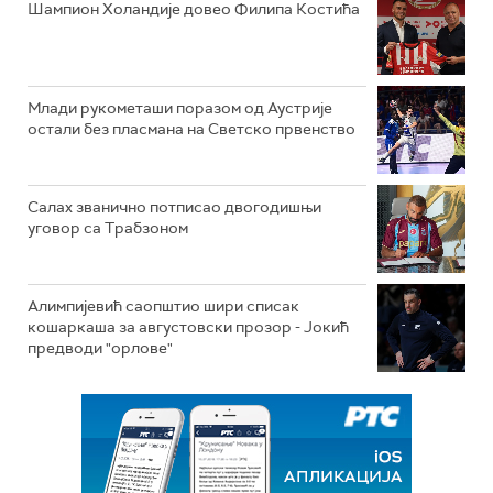
Шампион Холандије довео Филипа Костића
Млади рукометаши поразом од Аустрије
остали без пласмана на Светско првенство
Салах званично потписао двогодишњи
уговор са Трабзоном
Алимпијевић саопштио шири списак
кошаркаша за августовски прозор - Јокић
предводи "орлове"