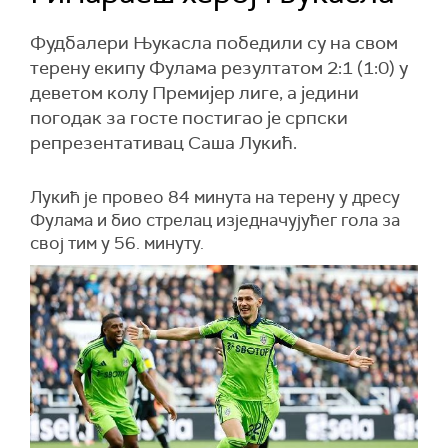
Фудбалери Њукасла победили су на свом
терену екипу Фулама резултатом 2:1 (1:0) у
деветом колу Премијер лиге, а једини
погодак за госте постигао је српски
репрезентативац Саша Лукић.
Лукић је провео 84 минута на терену у дресу
Фулама и био стрелац изједначујућег гола за
свој тим у 56. минуту.