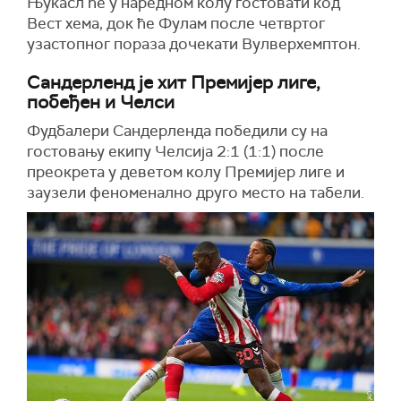
Њукасл ће у наредном колу гостовати код
Вест хема, док ће Фулам после четвртог
узастопног пораза дочекати Вулверхемптон.
Сандерленд је хит Премијер лиге,
побеђен и Челси
Фудбалери Сандерленда победили су на
гостовању екипу Челсија 2:1 (1:1) после
преокрета у деветом колу Премијер лиге и
заузели феноменално друго место на табели.