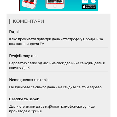
КОМЕНТАРИ
Da, ali...
Како преживети прва три дана катастрофе у Србији, и за
шта нас припрема ЕУ
Dvojnik mog oca
Вероватно свако од нас има свог двојника са којим дели и
сличну ДНК
Nemogućnost tusiranja
Не туширате се сваког дана – не стидите се, то је здраво
Cestitke za uspeh
Да ли сте знали да се најбоље грамофонске ручице
производе у Србији