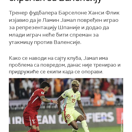
Тренер фудбалера Барселоне Ханси Флик
изјавио да је Ламин Јамал повређен играо
за репрезентацију Шпаније и додао да
млади играч неће бити спреман за
утакмицу против Валенсије.
Како се наводи на сајту клуба, Јамал има
проблема са повредом, данас није тренирао и
придружиће се екипи када се опорави.