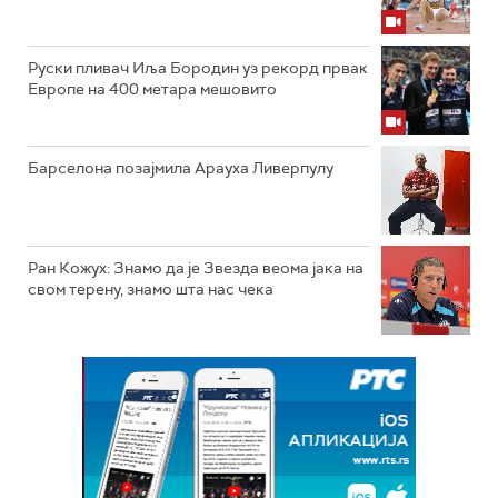
Руски пливач Иља Бородин уз рекорд првак
Европе на 400 метара мешовито
Барселона позајмила Арауха Ливерпулу
Ран Кожух: Знамо да је Звезда веома јака на
свом терену, знамо шта нас чека