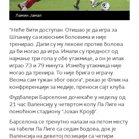
Ламин Јамал
"Неће бити доступан. Отишао је да игра за
Шпанију са извесним боловима и није
тренирао. Дали су му лекове против болова
да би могао да игра. Имали су предност од
најмање три гола у обе утакмице, а он је ипак
играо 73 и 79 минута. Између утакмица није
могао да тренира. То није брига о играчу.
Веома сам тужан због овога", рекао је Флик на
конфреренцији за медије, преноси сајт клуба.
Фудбалери Барселоне дочекаће у недељу од
21 час Валенсију у четвртом колу Ла Лиге на
помоћном стадиону "Јохан Кројф".
Барселона се тренутно налази на петом месту
на табели Ла Лиге са седам бодова, док је
Валенсија на деветој позицији са четири.