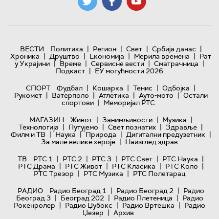
|
|
|
|
ВЕСТИ
Политика
Регион
Свет
Србија данас
|
|
|
|
Хроника
Друштво
Економија
Мерила времена
Рат
|
|
|
|
у Украјини
Време
Сервисне вести
Сматрачница
|
Подкаст
ЕУ могућности 2026
|
|
|
|
СПОРТ
Фудбал
Кошарка
Тенис
Одбојка
|
|
|
|
Рукомет
Ватерполо
Атлетика
Ауто-мото
Остали
|
спортови
Меморијал РТС
|
|
|
МАГАЗИН
Живот
Занимљивости
Музика
|
|
|
|
Технологијa
Путујемо
Свет познатих
Здравље
|
|
|
|
Филм и ТВ
Наука
Природа
Дигитални предузетник
|
За мале велике хероје
Наизглед здрав
|
|
|
|
|
ТВ
РТС 1
РТС 2
РТС 3
РТС Свет
РТС Наука
|
|
|
|
РТС Драма
РТС Живот
РТС Класика
РТС Коло
|
|
РТС Трезор
РТС Музика
РТС Полетарац
|
|
РАДИО
Радио Београд 1
Радио Београд 2
Радио
|
|
|
Београд 3
Београд 202
Радио Плетеница
Радио
|
|
|
Рокенролер
Радио Џубокс
Радио Вртешка
Радио
|
Џезер
Архив