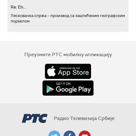
Re: Eh...
Лесковачка спржа – производ са заштићеним географским
пореклом
Преузмите РТС мобилну апликацију
Радио Телевизија Србије