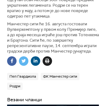
укрштених легамената. Родри се на терен
вратио у мају, а потом је до нове повреде
одиграо пет утакмица.
Манчестер сити ће 16. августа гостовати
Вулверхемптону у првом колу Премијер лиге,
а до краја месеца играће још против Тотенхема
и Брајтона. Сити ће, по завршетку
репрезентативне паузе, 14. септембра играти
градски дерби против Манчестер јунајтеда.
Пеп Гвардиола
ФК Манчестер сити
Родри
Везани чланци