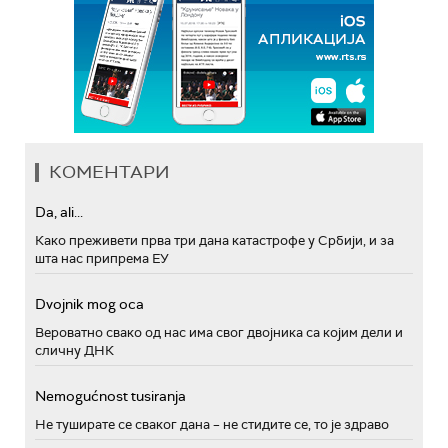
КОМЕНТАРИ
Da, ali...
Како преживети прва три дана катастрофе у Србији, и за
шта нас припрема ЕУ
Dvojnik mog oca
Вероватно свако од нас има свог двојника са којим дели и
сличну ДНК
Nemogućnost tusiranja
Не туширате се сваког дана – не стидите се, то је здраво