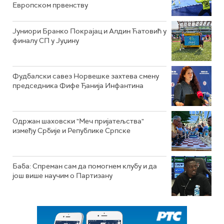
Европском првенству
Јуниори Бранко Покрајац и Алдин Ћатовић у
финалу СП у Јуџину
Фудбалски савез Норвешке захтева смену
председника Фифе Ђанија Инфантина
Одржан шаховски "Меч пријатељства"
између Србије и Републике Српске
Баба: Спреман сам да помогнем клубу и да
још више научим о Партизану