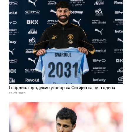
Гвардиол продужио уговор са Ситијем на пет година
28. 07. 2026.