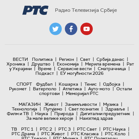
Радио Телевизија Србије
|
|
|
|
ВЕСТИ
Политика
Регион
Свет
Србија данас
|
|
|
|
Хроника
Друштво
Економија
Мерила времена
Рат
|
|
|
|
у Украјини
Време
Сервисне вести
Сматрачница
|
Подкаст
ЕУ могућности 2026
|
|
|
|
СПОРТ
Фудбал
Кошарка
Тенис
Одбојка
|
|
|
|
Рукомет
Ватерполо
Атлетика
Ауто-мото
Остали
|
спортови
Меморијал РТС
|
|
|
МАГАЗИН
Живот
Занимљивости
Музика
|
|
|
|
Технологијa
Путујемо
Свет познатих
Здравље
|
|
|
|
Филм и ТВ
Наука
Природа
Дигитални предузетник
|
За мале велике хероје
Наизглед здрав
|
|
|
|
|
ТВ
РТС 1
РТС 2
РТС 3
РТС Свет
РТС Наука
|
|
|
|
РТС Драма
РТС Живот
РТС Класика
РТС Коло
|
|
РТС Трезор
РТС Музика
РТС Полетарац