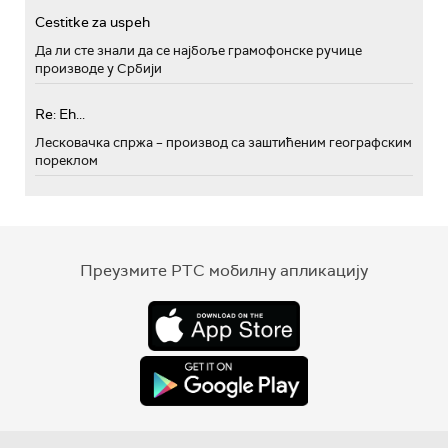
Cestitke za uspeh
Да ли сте знали да се најбоље грамофонске ручице
производе у Србији
Re: Eh...
Лесковачка спржа – производ са заштићеним географским
пореклом
Преузмите РТС мобилну апликацију