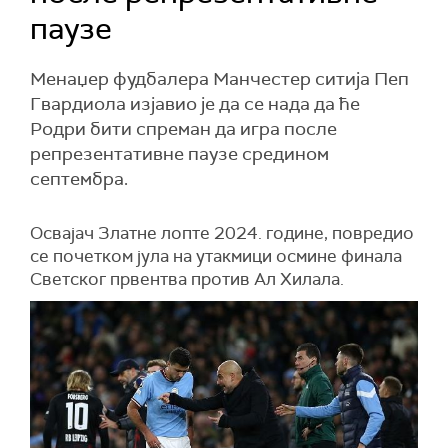
паузе
Менаџер фудбалера Манчестер ситија Пеп
Гвардиола изјавио је да се нада да ће
Родри бити спреман да игра после
репрезентативне паузе средином
септембра.
Освајач Златне лопте 2024. године, повредио
се почетком јула на утакмици осмине финала
Светског првентва против Ал Хилала.