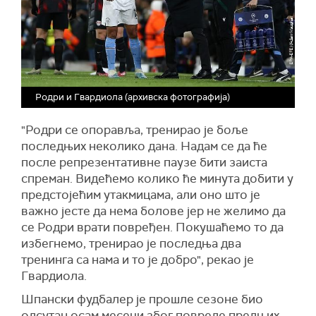
Родри и Гвардиола (архивска фотографија)
"Родри се опоравља, тренирао је боље
последњих неколико дана. Надам се да ће
после репрезентативне паузе бити заиста
спреман. Видећемо колико ће минута добити у
предстојећим утакмицама, али оно што је
важно јесте да нема болове јер не желимо да
се Родри врати повређен. Покушаћемо то да
избегнемо, тренирао је последња два
тренинга са нама и то је добро", рекао је
Гвардиола.
Шпански фудбалер је прошле сезоне био
одсутан осам месеци због повреде предњих