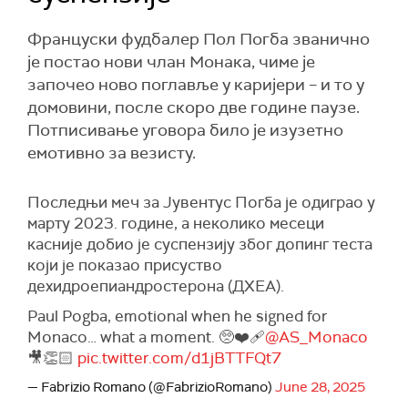
Француски фудбалер Пол Погба званично
је постао нови члан Монака, чиме је
започео ново поглавље у каријери – и то у
домовини, после скоро две године паузе.
Потписивање уговора било је изузетно
емотивно за везисту.
Последњи меч за Јувентус Погба је одиграо у
марту 2023. године, а неколико месеци
касније добио је суспензију због допинг теста
који је показао присуство
дехидроепиандростерона (ДХЕА).
Paul Pogba, emotional when he signed for
Monaco… what a moment. 🥺❤️‍🩹
@AS_Monaco
🎥👏🏻
pic.twitter.com/d1jBTTFQt7
— Fabrizio Romano (@FabrizioRomano)
June 28, 2025