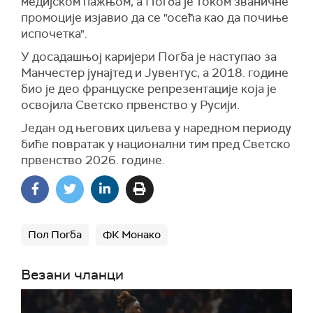
медијском пажњом, а Погба је током званичне
промоције изјавио да се "осећа као да почиње
испочетка".
У досадашњој каријери Погба је наступао за
Манчестер јунајтед и Јувентус, а 2018. године
био је део француске репрезентације која је
освојила Светско првенство у Русији.
Један од његових циљева у наредном периоду
биће повратак у национални тим пред Светско
првенство 2026. године.
Пол Погба
ФК Монако
Везани чланци