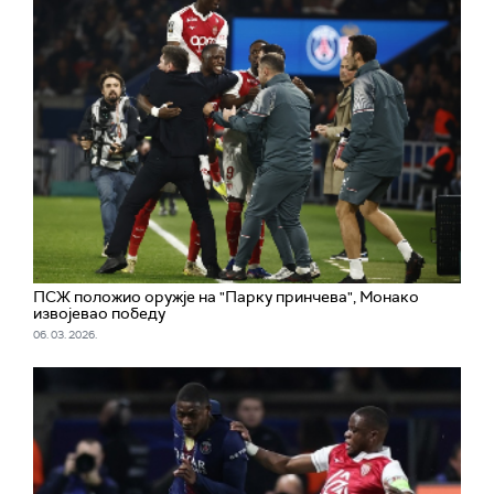
ПСЖ положио оружје на "Парку принчева", Монако
извојевао победу
06. 03. 2026.