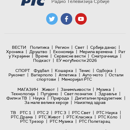
Радио Телевизија Србије
|
|
|
|
ВЕСТИ
Политика
Регион
Свет
Србија данас
|
|
|
|
Хроника
Друштво
Економија
Мерила времена
Рат
|
|
|
|
у Украјини
Време
Сервисне вести
Сматрачница
|
Подкаст
ЕУ могућности 2026
|
|
|
|
СПОРТ
Фудбал
Кошарка
Тенис
Одбојка
|
|
|
|
Рукомет
Ватерполо
Атлетика
Ауто-мото
Остали
|
спортови
Меморијал РТС
|
|
|
МАГАЗИН
Живот
Занимљивости
Музика
|
|
|
|
Технологијa
Путујемо
Свет познатих
Здравље
|
|
|
|
Филм и ТВ
Наука
Природа
Дигитални предузетник
|
За мале велике хероје
Наизглед здрав
|
|
|
|
|
ТВ
РТС 1
РТС 2
РТС 3
РТС Свет
РТС Наука
|
|
|
|
РТС Драма
РТС Живот
РТС Класика
РТС Коло
|
|
РТС Трезор
РТС Музика
РТС Полетарац