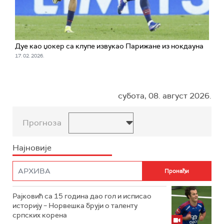
Дуе као џокер са клупе извукао Парижане из нокдауна
17. 02. 2026.
субота, 08. август 2026.
Прогноза
Најновије
Рајковић са 15 година дао гол и исписао
историју – Норвешка бруји о таленту
српских корена