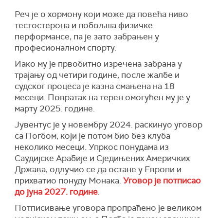
Реч је о хормону који може да повећа ниво
тестостерона и побољша физичке
перформансе, па је зато забрањен у
професионалном спорту.
Иако му је првобитно изречена забрана у
трајању од четири године, после жалбе и
судског процеса је казна смањена на 18
месеци. Повратак на терен омогућен му је у
марту 2025. године.
Јувентус је у новембру 2024. раскинуо уговор
са Погбом, који је потом био без клуба
неколико месеци. Упркос понудама из
Саудијске Арабије и Сједињених Америчких
Држава, одлучио се да остане у Европи и
прихватио понуду Монака.
Уговор је потписао
до јуна 2027. године
.
Потписивање уговора пропраћено је великом