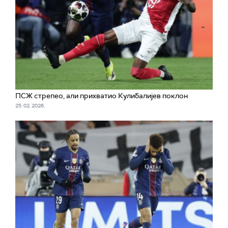
ПСЖ стрепео, али прихватио Кулибалијев поклон
25. 02. 2026.