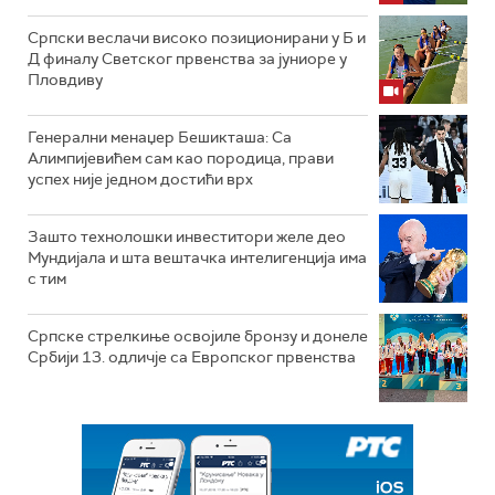
Српски веслачи високо позиционирани у Б и
Д финалу Светског првенства за јуниоре у
Пловдиву
Генерални менаџер Бешикташа: Са
Алимпијевићем сам као породица, прави
успех није једном достићи врх
Зашто технолошки инвеститори желе део
Мундијала и шта вештачка интелигенција има
с тим
Српске стрелкиње освојиле бронзу и донеле
Србији 13. одличје са Европског првенства