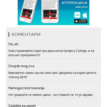
КОМЕНТАРИ
Da, ali...
Како преживети прва три дана катастрофе у Србији, и за
шта нас припрема ЕУ
Dvojnik mog oca
Вероватно свако од нас има свог двојника са којим дели и
сличну ДНК
Nemogućnost tusiranja
Не туширате се сваког дана – не стидите се, то је здраво
Cestitke za uspeh