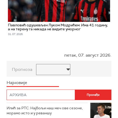
Павловић одушевљен Луком Модрићем: Има 41 годину,
а на терену га никада не видите уморног
31. 07. 2026.
петак, 07. август 2026.
Прогноза
Најновије
Илић за РТС: Најбољи наш меч ове сезоне,
морамо исто и у реваншу