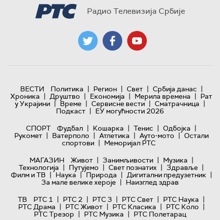
Радио Телевизија Србије
|
|
|
|
ВЕСТИ
Политика
Регион
Свет
Србија данас
|
|
|
|
Хроника
Друштво
Економија
Мерила времена
Рат
|
|
|
|
у Украјини
Време
Сервисне вести
Сматрачница
|
Подкаст
ЕУ могућности 2026
|
|
|
|
СПОРТ
Фудбал
Кошарка
Тенис
Одбојка
|
|
|
|
Рукомет
Ватерполо
Атлетика
Ауто-мото
Остали
|
спортови
Меморијал РТС
|
|
|
МАГАЗИН
Живот
Занимљивости
Музика
|
|
|
|
Технологијa
Путујемо
Свет познатих
Здравље
|
|
|
|
Филм и ТВ
Наука
Природа
Дигитални предузетник
|
За мале велике хероје
Наизглед здрав
|
|
|
|
|
ТВ
РТС 1
РТС 2
РТС 3
РТС Свет
РТС Наука
|
|
|
|
РТС Драма
РТС Живот
РТС Класика
РТС Коло
|
|
РТС Трезор
РТС Музика
РТС Полетарац