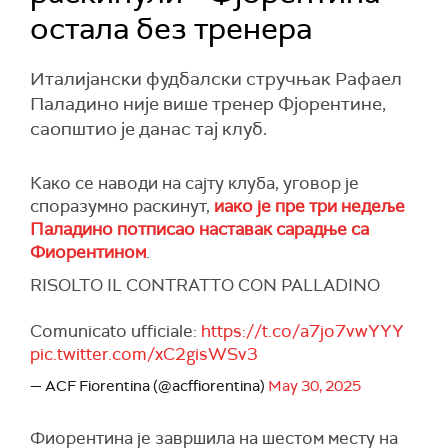
остала без тренера
Италијански фудбалски стручњак Рафаел
Паладино није више тренер Фjорентине,
саопштио је данас тај клуб.
Како се наводи на сајту клуба, уговор је
споразумно раскинут,
иако је пре три недеље
Паладино потписао наставак сарадње са
Фиорентином
.
RISOLTO IL CONTRATTO CON PALLADINO
Comunicato ufficiale:
https://t.co/a7jo7vwYYY
pic.twitter.com/xC2gisWSv3
— ACF Fiorentina (@acffiorentina)
May 30, 2025
Фиорентина је завршила на шестом месту на