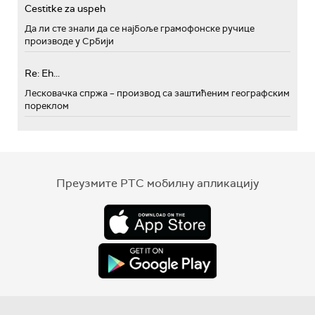
Cestitke za uspeh
Да ли сте знали да се најбоље грамофонске ручице
производе у Србији
Re: Eh...
Лесковачка спржа – производ са заштићеним географским
пореклом
Преузмите РТС мобилну апликацију