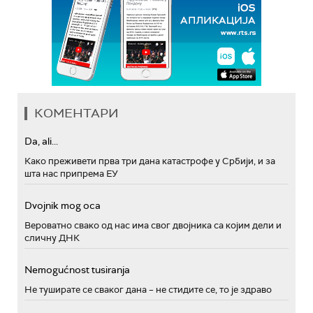
КОМЕНТАРИ
Da, ali...
Како преживети прва три дана катастрофе у Србији, и за
шта нас припрема ЕУ
Dvojnik mog oca
Вероватно свако од нас има свог двојника са којим дели и
сличну ДНК
Nemogućnost tusiranja
Не туширате се сваког дана – не стидите се, то је здраво