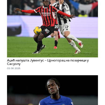
Аџић напушта Јувентус – Црногорац на позајмици у
Сасуолу
03. 08. 2026.