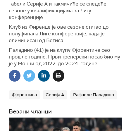
табели Серије А и такмичиће се следеће
сезоне у квалификацијама за Лигу
конференције.
Клуб из Фиренце је ове сезоне стигао до
полуфинала Лиге конференције, када је
елиминисан од Бетиса.
Паладино (41) је на клупу Фјорентине сео
прошле године. Први тренерски посао био му
је у Монци од 2022. до 2024. године.
Фјорентина
Серија А
Рафаеле Паладино
Везани чланци