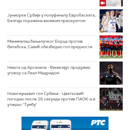
Јуниорке Србије у полуфиналу Евробаскета,
Белгија поражена великим преокретом
Минималац бањалучког Борца против
Витебска, Савић обезбедио гол предности
Ништа од Арсенала - Винисијус продужио
уговор са Реал Мадридом
Нови муњевит гол Србина - Цветковић
погодио после 16 секунди против ПАОК-а и
утишао "Тумбу"