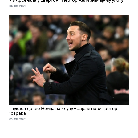
Из Арсенала у Евертон - Нергор жели значајнију улогу
06. 08. 2026.
Њукасл довео Немца на клупу – Јајсле нови тренер
"сврака"
05. 08. 2026.