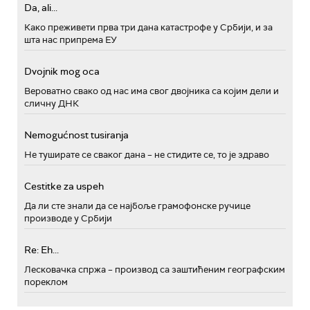
Da, ali...
Како преживети прва три дана катастрофе у Србији, и за
шта нас припрема ЕУ
Dvojnik mog oca
Вероватно свако од нас има свог двојника са којим дели и
сличну ДНК
Nemogućnost tusiranja
Не туширате се сваког дана – не стидите се, то је здраво
Cestitke za uspeh
Да ли сте знали да се најбоље грамофонске ручице
производе у Србији
Re: Eh...
Лесковачка спржа – производ са заштићеним географским
пореклом