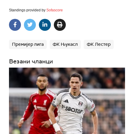
Standings provided by
Sofascore
Премијер лига
ФК Њукасл
ФК Лестер
Везани чланци