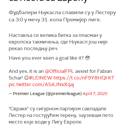
Фудбалери Њукасла славили су у Лестеру
са 3:0 у мечу 31. кола Премијер лиге.
Наставља се велика битка за пласман у
европска такмичења, где Њукасл још није
рекао последњу реч.
Have you ever seen a goal like it? 😳
And yes, it is an
@OfficialFPL
assist for Fabian
Schar! 😉
#LEINEW
https://t.co/nF9Y8HQHtT
pic.twitter.com/ASAJNxXqaj
— Premier League (@premierleague)
April 7, 2025
"Свраке" су сигурном партијом савладале
Лестер на гостујућем терену, заузевши пето
место које води у Лигу Европе.