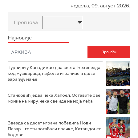
недеља, 09. август 2026.
Прогноза
Најновије
Турнири у Канади као два света: Без звезда
код мушкараца, најбоље играчице и даље
зарађују мање
Станковић једва чека Хапоел: Оставите ове
момке на миру, нека све иде на моја леђа
Звезда са десет играча победила Нови
Пазар – гости погађали пречке, Катаи донео
бодове