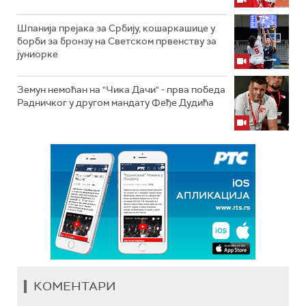
Шпанија прејакa за Србију, кошаркашице у
борби за бронзу на Светском првенству за
јуниорке
Земун немоћан на "Чика Дачи" - прва победа
Радничког у другом мандату Феђе Дудића
КОМЕНТАРИ