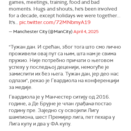
games, meetings, training, food and bad
moments. Hugs and shouts, he's been involved
for a decade, except holidays we were together...
It's…
pic.twitter.com/72MNbmyA19
— Manchester City (@ManCity)
April 4, 2025
"Тужан дан. И срећан, због тога што смо лично
проживели овај пут са њим, шта нам је свима
пружио. Није потребно причати о његовом
успеху у последњој деценији, немогуће је
замислити их без њега. Тужан дан, јер део нас
одлази", рекао је Гвардиола на конференцији
за медије.
Гвардиола је у Манчестер ситију од 2016.
године, а Де Брујне је члан
грађана
постао
годину пре. Заједно су освојили Лигу
шампиона, шест Премијер лига, пет пехара у
Лига купу и два у ФА купу.