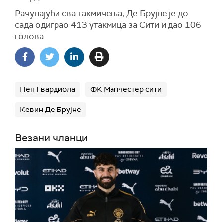
Рачунајући сва такмичења, Де Брујне је до
сада одиграо 413 утакмица за Сити и дао 106
голова.
Пеп Гвардиола
ФК Манчестер сити
Кевин Де Брујне
Везани чланци