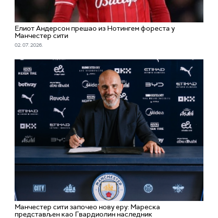
Елиот Андерсон прешао из Нотингем фореста у
Манчестер сити
02. 07. 2026.
Манчестер сити започео нову еру: Мареска
представљен као Гвардиолин наследник