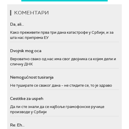
КОМЕНТАРИ
Da, ali...
Како преживети прва три дана катастрофе у Србији, и за
шта нас припрема ЕУ
Dvojnik mog oca
Вероватно свако од нас има свог двојника са којим дели и
сличну ДНК
Nemogućnost tusiranja
Не туширате се сваког дана – не стидите се, то је здраво
Cestitke za uspeh
Да ли сте знали да се најбоље грамофонске ручице
производе у Србији
Re: Eh...