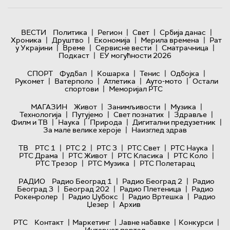
|
|
|
|
ВЕСТИ
Политика
Регион
Свет
Србија данас
|
|
|
|
Хроника
Друштво
Економија
Мерила времена
Рат
|
|
|
|
у Украјини
Време
Сервисне вести
Сматрачница
|
Подкаст
ЕУ могућности 2026
|
|
|
|
СПОРТ
Фудбал
Кошарка
Тенис
Одбојка
|
|
|
|
Рукомет
Ватерполо
Атлетика
Ауто-мото
Остали
|
спортови
Меморијал РТС
|
|
|
МАГАЗИН
Живот
Занимљивости
Музика
|
|
|
|
Технологијa
Путујемо
Свет познатих
Здравље
|
|
|
|
Филм и ТВ
Наука
Природа
Дигитални предузетник
|
За мале велике хероје
Наизглед здрав
|
|
|
|
|
ТВ
РТС 1
РТС 2
РТС 3
РТС Свет
РТС Наука
|
|
|
|
РТС Драма
РТС Живот
РТС Класика
РТС Коло
|
|
РТС Трезор
РТС Музика
РТС Полетарац
|
|
РАДИО
Радио Београд 1
Радио Београд 2
Радио
|
|
|
Београд 3
Београд 202
Радио Плетеница
Радио
|
|
|
Рокенролер
Радио Џубокс
Радио Вртешка
Радио
|
Џезер
Архив
|
|
|
|
РТС
Контакт
Маркетинг
Јавне набавке
Конкурси