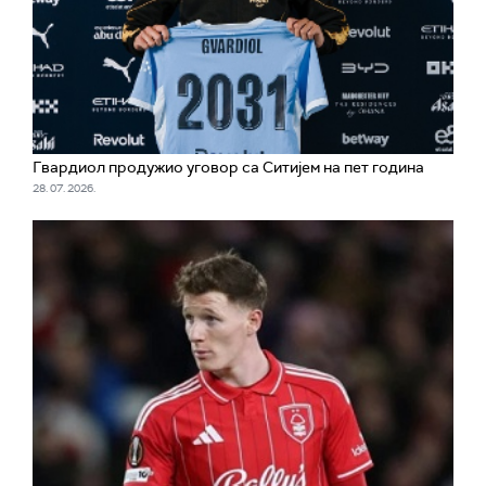
Гвардиол продужио уговор са Ситијем на пет година
28. 07. 2026.