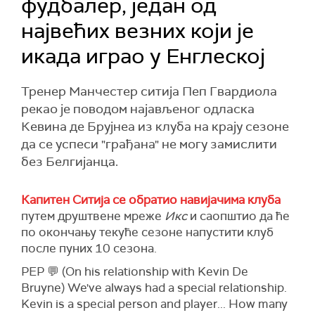
фудбалер, један од
највећих везних који је
икада играо у Енглеској
Тренер Манчестер ситија Пеп Гвардиола
рекао је поводом најављеног одласка
Кевина де Брујнеа из клуба на крају сезоне
да се успеси "грађана" не могу замислити
без Белгијанца.
Капитен Ситија се обратио навијачима клуба
путем друштвене мреже
Икс
и саопштио да ће
по окончању текуће сезоне напустити клуб
после пуних 10 сезона.
PEP 💬 (On his relationship with Kevin De
Bruyne) We've always had a special relationship.
Kevin is a special person and player... How many