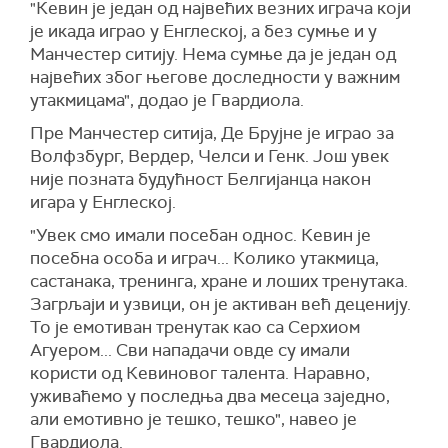
"Кевин је један од највећих везних играча који
је икада играо у Енглеској, а без сумње и у
Манчестер ситију. Нема сумње да је један од
највећих због његове доследности у важним
утакмицама", додао је Гвардиола.
Пре Манчестер ситија, Де Брујне је играо за
Волфзбург, Вердер, Челси и Генк. Још увек
није позната будућност Белгијанца након
игара у Енглеској.
"Увек смо имали посебан однос. Кевин је
посебна особа и играч... Колико утакмица,
састанака, тренинга, хране и лоших тренутака.
Загрљаји и узвици, он је активан већ деценију.
То је емотиван тренутак као са Серхиом
Агуером... Сви нападачи овде су имали
користи од Кевиновог талента. Наравно,
уживаћемо у последња два месеца заједно,
али емотивно је тешко, тешко", навео је
Гвардиола.