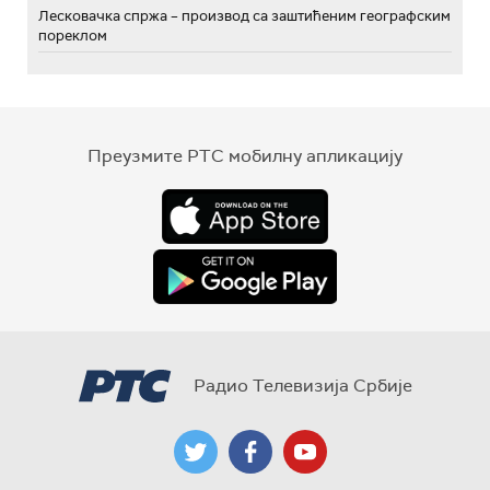
Лесковачка спржа – производ са заштићеним географским
пореклом
Преузмите РТС мобилну апликацију
Радио Телевизија Србије