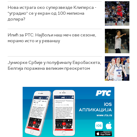
Нова истрага око суперзвезде Клиперса -
"уградио" се у екран од 100 милиона
долара?
Илић за РТС: Најбољи наш меч ове сезоне,
морамо исто и у реваншу
Јуниорке Србије у полуфиналу Евробаскета,
Белгија поражена великим преокретом