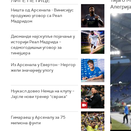
ЛИГЕ ПЕТИЦЕ
Алегрија
Ништа од Арсенала - Винисијус
продужио уговор са Реал
Мадридом
Диоманде најскупље појачање у
историји Реал Мадрида –
седмогодишњи уговор за
тинејџера
Из Арсенала у Евертон - Нергор
жели значајнију улогу
Њукасл довео Немца на клупу –
Јајсле нови тренер "сврака"
Гимараеш у Арсеналу за 75
милиона фунти