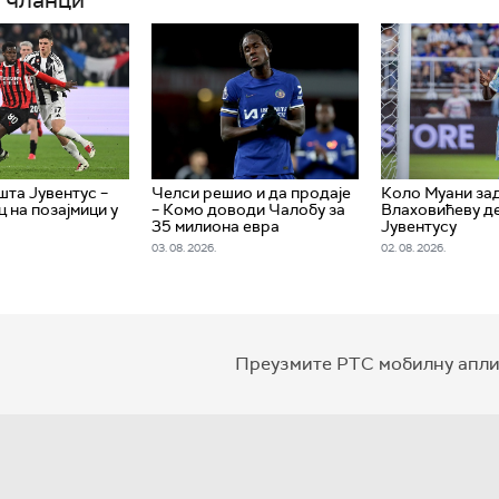
 чланци
шта Јувентус –
Челси решио и да продаје
Коло Муани за
 на позајмици у
– Комо доводи Чалобу за
Влаховићеву де
35 милиона евра
Јувентусу
03. 08. 2026.
02. 08. 2026.
Преузмите РТС мобилну апли