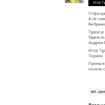
Игор Т
Стара да
А не сам
би бјан
Тудор је
Удинезе,
Андреи 
Игор Туд
Торино.
Према из
сезоне 
ФК Јуве