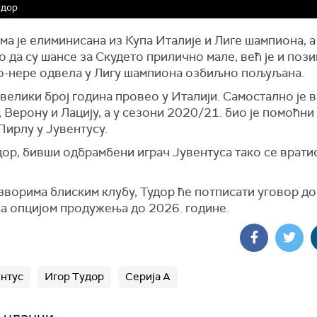
удор
ма је елиминисана из Купа Италије и Лиге шампиона, а
о да су шансе за Скудето прилично мале, већ је и пози
ко-нере одвела у Лигу шампиона озбиљно пољуљана.
 велики број година провео у Италији. Самостално је 
 Верону и Лацију, а у сезони 2020/21. био је помоћни
Пирлу у Јувентусу.
ор, бивши одбрамбени играч Јувентуса тако се врати
ворима блиским клубу, Тудор ће потписати уговор до
са опцијом продужења до 2026. године.
нтус
Игор Тудор
Серија А