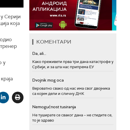
 у Серији
ција која
водио
КОМЕНТАРИ
 тренер
Da, ali...
Како преживети прва три дана катастрофе у
о у
Србији, и за шта нас припрема ЕУ
 краја
Dvojnik mog oca
Вероватно свако од нас има свог двојника
са којим дели и сличну ДНК
Nemogućnost tusiranja
Не туширате се сваког дана – не стидите се,
то је здраво