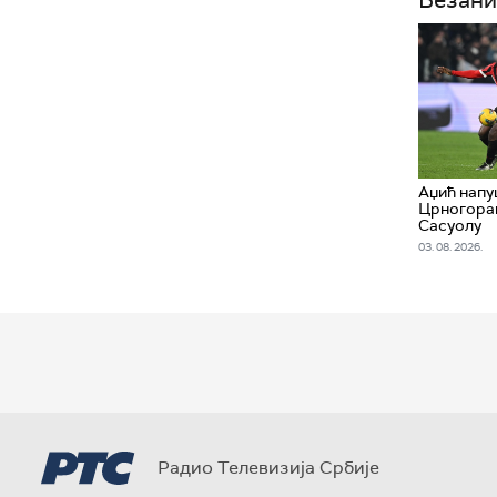
Везани
Аџић напу
Црногорац
Сасуолу
03. 08. 2026.
Радио Телевизија Србије