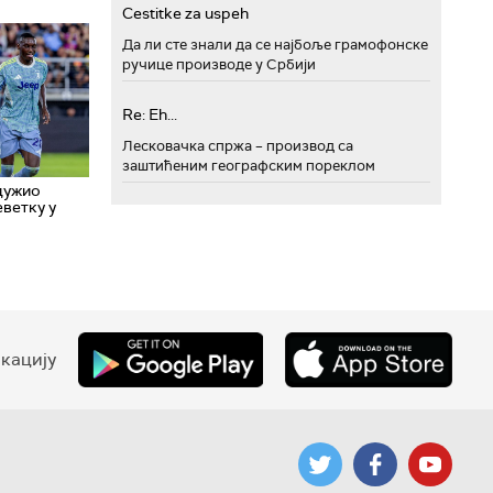
Cestitke za uspeh
Да ли сте знали да се најбоље грамофонске
ручице производе у Србији
Re: Eh...
Лесковачка спржа – производ са
заштићеним географским пореклом
дужио
ветку у
кацију