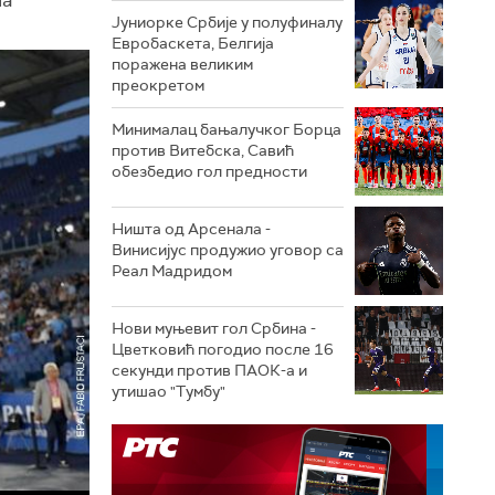
Јуниорке Србије у полуфиналу
Евробаскета, Белгија
поражена великим
преокретом
Минималац бањалучког Борца
против Витебска, Савић
обезбедио гол предности
Ништа од Арсенала -
Винисијус продужио уговор са
Реал Мадридом
Нови муњевит гол Србина -
Цветковић погодио после 16
секунди против ПАОК-а и
утишао "Тумбу"