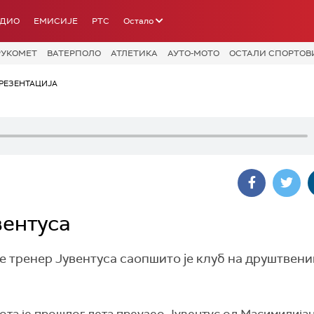
АДИО
ЕМИСИЈЕ
РТС
Остало
РУКОМЕТ
ВАТЕРПОЛО
АТЛЕТИКА
АУТО-МОТО
ОСТАЛИ СПОРТОВ
РЕЗЕНТАЦИЈА
вентуса
е тренер Јувентуса саопшито је клуб на друштвен
ота је прошлог лета преузео Јувентус од Масимилија