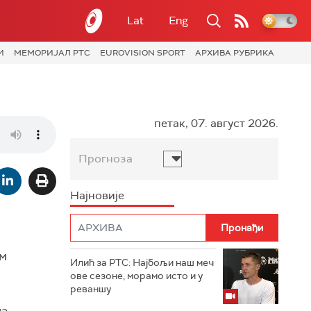
Lat
Eng
И
МЕМОРИЈАЛ РТС
EUROVISION SPORT
АРХИВА РУБРИКА
петак, 07. август 2026.
Прогноза
Најновије
им
Илић за РТС: Најбољи наш меч
ове сезоне, морамо исто и у
реваншу
на