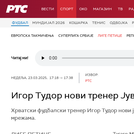
РТС
ВЕСТИ
СПОРТ
OKO
МАГАЗИН
ТВ
Р
ФУДБАЛ
МУНДИЈАЛ 2026
КОШАРКА
ТЕНИС
ОДБОЈКА
ЕВРОПСКА ТАКМИЧЕЊА
СУПЕРЛИГА СРБИЈЕ
ЛИГЕ ПЕТИЦЕ
РЕП
Читај ми!
ИЗВОР:
НЕДЕЉА, 23.03.2025, 17:18 -> 17:38
РТС
Игор Тудор нови тренер Ју
Хрватски фудбалски тренер Игор Тудор нови ј
мрежама.
Тијаго М