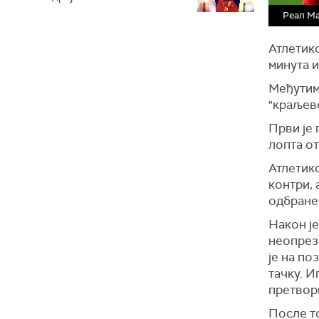
Реал Ма
Атлетико
минута и
Међутим,
"краљевс
Први је 
лопта от
Атлетико
контри, 
одбране
Након је
неопрезн
је на по
тачку. И
претвор
После то