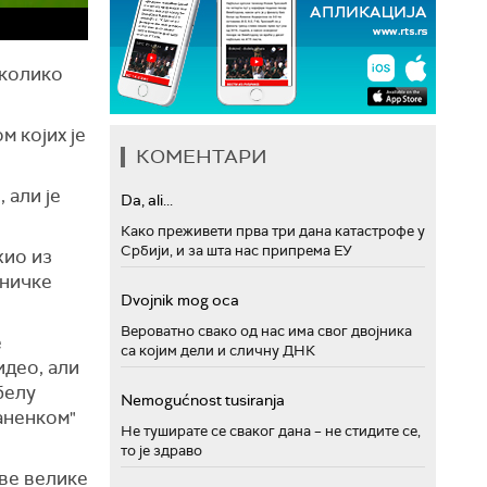
еколико
м којих је
КОМЕНТАРИ
 али је
Da, ali...
Како преживети прва три дана катастрофе у
Србији, и за шта нас припрема ЕУ
жио из
вничке
Dvojnik mog oca
Вероватно свако од нас има свог двојника
е
са којим дели и сличну ДНК
идео, али
белу
Nemogućnost tusiranja
паненком"
Не туширате се сваког дана – не стидите се,
то је здраво
две велике