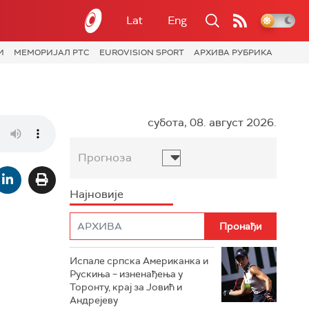
Lat
Eng
И
МЕМОРИЈАЛ РТС
EUROVISION SPORT
АРХИВА РУБРИКА
субота, 08. август 2026.
Прогноза
Најновије
Испале српска Американка и
Рускиња – изненађења у
Торонту, крај за Јовић и
Андрејеву