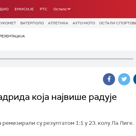
АДИО
ЕМИСИЈЕ
РТС
Остало
РУКОМЕТ
ВАТЕРПОЛО
АТЛЕТИКА
АУТО-МОТО
ОСТАЛИ СПОРТОВ
РЕЗЕНТАЦИЈА
дрида која највише радује
емизирали су резултатом 1:1 у 23. колу Ла Лиге.