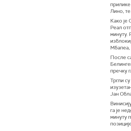
прилике 
Лино, те
Како је 
Реал отп
минуту. 
изблоки
Мбапеа, 
После са
Белинге
пречку г
Тргли су
изузетан
Јан Обла
Винисиј
га је не
минуту 
позиције