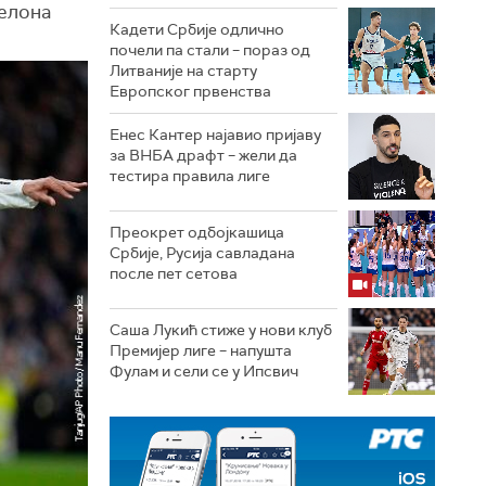
селона
Кадети Србије одлично
почели па стали – пораз од
Литваније на старту
Европског првенства
Енес Кантер најавио пријаву
за ВНБА драфт – жели да
тестира правила лиге
Преокрет одбојкашица
Србије, Русија савладана
после пет сетова
Саша Лукић стиже у нови клуб
Премијер лиге – напушта
Фулам и сели се у Ипсвич