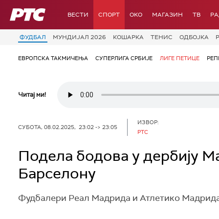
РТС
ВЕСТИ
СПОРТ
OKO
МАГАЗИН
ТВ
Р
ФУДБАЛ
МУНДИЈАЛ 2026
КОШАРКА
ТЕНИС
ОДБОЈКА
ЕВРОПСКА ТАКМИЧЕЊА
СУПЕРЛИГА СРБИЈЕ
ЛИГЕ ПЕТИЦЕ
РЕП
Читај ми!
ИЗВОР:
СУБОТА, 08.02.2025, 23:02 -> 23:05
РТС
Подела бодова у дербију Ма
Барселону
Фудбалери Реал Мадрида и Атлетико Мадрида р