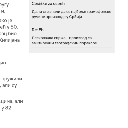
Cestitke za uspeh
ругу
ти.
Да ли сте знали да се најбоље грамофонске
ручице производе у Србији
ако је
ећ у 50.
Re: Eh...
рац био
Лесковачка спржа – производ са
Килијана
заштићеним географским пореклом
дио
м пружили
 али су
цима, али
 у 82.
е