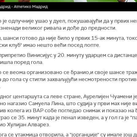
дрид - Атлетико Мадрид
 је одлучније ушао у дуел, покушавајући да у првих н
зненади великог ривала и дође до предности.
 шанси готово да није било у првих 15-ак минута, токо
ки клуб" имао нешто већи посед лопте.
припретио Винисијус у 20. минуту ударцем са дистанце,
ишла поред гола.
 се веома организовано се бранио,и своје шансе тра
а до гола су стигли захваљујући несмотрености проти
.
дног центаршута са леве стране, Аурелијен Чуамени ј
о нагазио Самуела Лина, што судија у први мах није в
зив колега из ВАР собе погледао снимак и показао на 
грао се 35. минут када је пенал изведен, а у гол га је "
ио Хулијан Алварез.
га се утакмица отворила, а "јорганџије" су имале још 