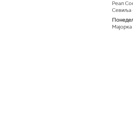
Реал Со
Севиља 
Понедељ
Мајорка 