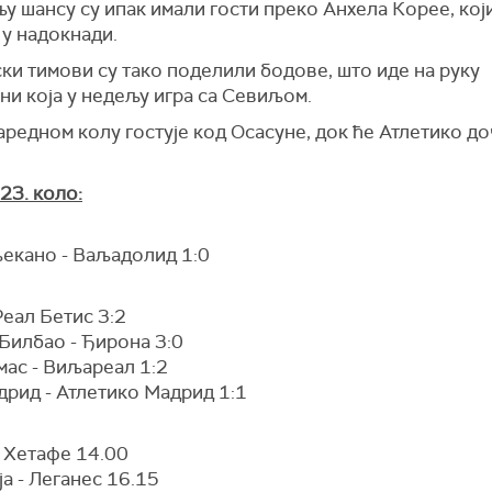
 шансу су ипак имали гости преко Анхела Корее, који
 у надокнади.
ки тимови су тако поделили бодове, што иде на руку
и која у недељу игра са Севиљом.
аредном колу гостује код Осасуне, док ће Атлетико д
 23. коло:
љекано - Ваљадолид 1:0
Реал Бетис 3:2
Билбао - Ђирона 3:0
мас - Виљареал 1:2
дрид - Атлетико Мадрид 1:1
- Хетафе 14.00
а - Леганес 16.15