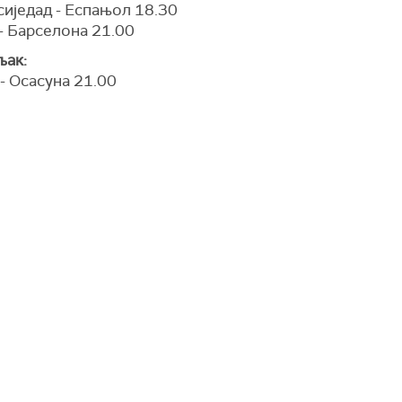
сиједад - Еспањол 18.30
- Барселона 21.00
ак:
- Осасуна 21.00