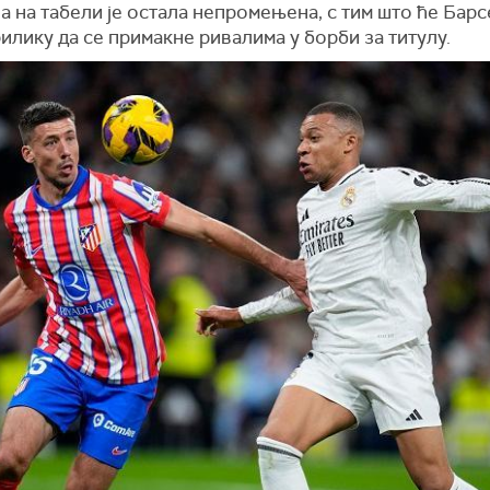
а на табели је остала непромењена, с тим што ће Бар
илику да се примакне ривалима у борби за титулу.