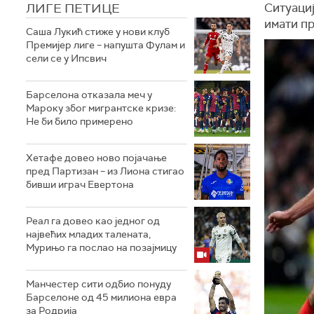
ЛИГЕ ПЕТИЦЕ
Ситуациј
имати пр
Саша Лукић стиже у нови клуб
Премијер лиге – напушта Фулам и
сели се у Ипсвич
Барселона отказала меч у
Мароку због мигрантске кризе:
Не би било примерено
Хетафе довео ново појачање
пред Партизан – из Лиона стигао
бивши играч Евертона
Реал га довео као једног од
највећих младих талената,
Мурињо га послао на позајмицу
Манчестер сити одбио понуду
Барселоне од 45 милиона евра
за Родрија