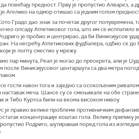
да повећају предност. Прву је пропустио Алварез, а д
 је Ателико на одмор отишао са једним голом преднос
Сото Градо дао знак за почетак другог полувремена, т
очео опсаду Атлетиковог гола, што им се исплатило в
Родриго је пробио и центрирао, да би Винисијусов уда
ран. На несрећу Атлетикових фудбалера, одбио се до 
који је лопту сместио у мрежу.
мо пар минута, Реал је могао до преокрета, али је Џуд
м после Винисијусовог центаршута са два метра пого
лавом.
 се гости након тога и заједно са осокољеним ривало
 наставак меча. Шансе су се смењивале на обе стране,
к и Тибо Куртоа били на веома високом нивоу.
ус је правио велике проблеме противничким дефанзив
достатак концентрације коштао гола. Велику прилику је
пропустио Родриго, шутиравши поред гола из изгледн
.