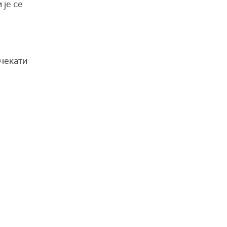
 је се
очекати