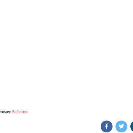
езедио
Sofascore