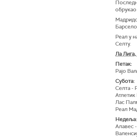
Последњу
обрукао
Мадридс
Барселон
Реал у н
Селту.
Ла Лига,
Петак:
Рајо Ва
Субота:
Селта - 
Атлетик 
Лас Пал
Реал Ма
Недеља:
Алавес 
Валенсиј