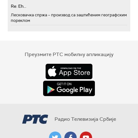
Re: Eh...
Лесковачка спржа – производ са заштићеним географским
пореклом
Преузмите РТС мобилну апликацију
Радио Телевизија Србије