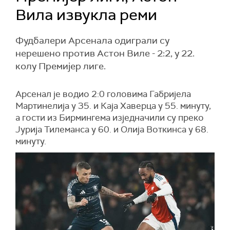
Вила извукла реми
Фудбалери Арсенала одиграли су
нерешено против Астон Виле - 2:2, у 22.
колу Премијер лиге.
Арсенал је водио 2:0 головима Габријела
Мартинелија у 35. и Каја Хаверца у 55. минуту,
а гости из Бирмингема изједначили су преко
Јурија Тилеманса у 60. и Олија Воткинса у 68.
минуту.