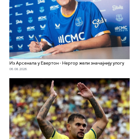
Из Арсенала у Евертон - Нергор жели значајнију улогу
06. 08. 2026.