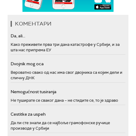
КОМЕНТАРИ
Da, ali...
Како преживети прва три дана катастрофе у Србији, и за
шта нас припрема ЕУ
Dvojnik mog oca
Вероватно свако од нас има свог двојника са којим дели и
сличну ДНК
Nemogućnost tusiranja
Не туширате се сваког дана – не стидите се, то је здраво
Cestitke za uspeh
Да ли сте знали да се најбоље грамофонске ручице
производе у Србији