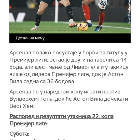
Детаљ на мечу
Арсенал полако посустаје у борби за титулу у
Премијер лиги, остао је други на табели са 44
бода, али шест мање од Ливерпула и утакмицу
више од лидера Премијер лиге, док је Астон
Вила седма са 36 бодова.
Арсенал ће у наредном колу играти против
Вулверхемптона, док ће Астон Вила дочекати
Вест Хем.
Распоред и резултати утакмица 22. кола
Премијер лиге:
Субота: