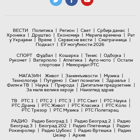
|
|
|
|
ВЕСТИ
Политика
Регион
Свет
Србија данас
|
|
|
|
Хроника
Друштво
Економија
Мерила времена
Рат
|
|
|
|
у Украјини
Време
Сервисне вести
Сматрачница
|
Подкаст
ЕУ могућности 2026
|
|
|
|
СПОРТ
Фудбал
Кошарка
Тенис
Одбојка
|
|
|
|
Рукомет
Ватерполо
Атлетика
Ауто-мото
Остали
|
спортови
Меморијал РТС
|
|
|
МАГАЗИН
Живот
Занимљивости
Музика
|
|
|
|
Технологијa
Путујемо
Свет познатих
Здравље
|
|
|
|
Филм и ТВ
Наука
Природа
Дигитални предузетник
|
За мале велике хероје
Наизглед здрав
|
|
|
|
|
ТВ
РТС 1
РТС 2
РТС 3
РТС Свет
РТС Наука
|
|
|
|
РТС Драма
РТС Живот
РТС Класика
РТС Коло
|
|
РТС Трезор
РТС Музика
РТС Полетарац
|
|
РАДИО
Радио Београд 1
Радио Београд 2
Радио
|
|
|
Београд 3
Београд 202
Радио Плетеница
Радио
|
|
|
Рокенролер
Радио Џубокс
Радио Вртешка
Радио
|
Џезер
Архив