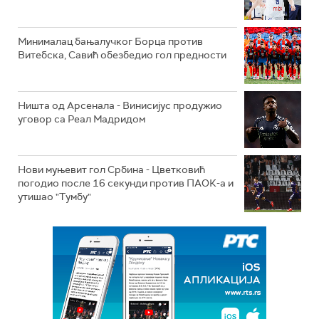
Минималац бањалучког Борца против
Витебска, Савић обезбедио гол предности
Ништа од Арсенала - Винисијус продужио
уговор са Реал Мадридом
Нови муњевит гол Србина - Цветковић
погодио после 16 секунди против ПАОК-а и
утишао "Тумбу"