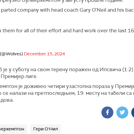
parted company with head coach Gary O’Neil and his ba
them for all of their effort and hard work over the last 
 (@Wolves)
December 15, 2024
б је у суботу на свом терену поражен од Ипсвича (1:2)
 Премијер лиге.
емптон је доживео четири узастопна пораза у Премије
 се налази на претпоследњем, 19. месту на табели са
одова.
верхемптон
Гери О'Нил