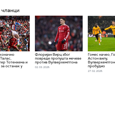
 чланци
 коначно
Флоријан Вирц због
Гомес начео, 
Палас,
повреде пропушта мечеве
Астон вилу,
ер Тотенхема и
против Вулверхемптона
Вулверхемптон
 за останак у
пробудио
02. 03. 2026.
27. 02. 2026.