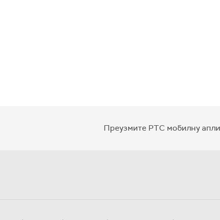
Преузмите РТС мобилну апли