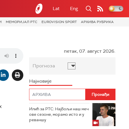
Lat
Eng
И
МЕМОРИЈАЛ РТС
EUROVISION SPORT
АРХИВА РУБРИКА
петак, 07. август 2026.
Прогноза
Најновије
х
Илић за РТС: Најбољи наш меч
ове сезоне, морамо исто и у
реваншу