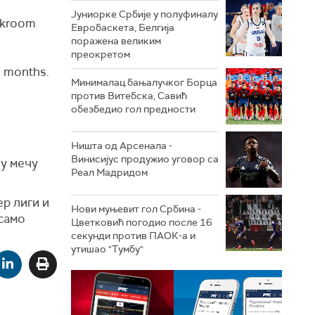
Јуниорке Србије у полуфиналу
ckroom
Евробаскета, Белгија
поражена великим
преокретом
16 months.
Минималац бањалучког Борца
против Витебска, Савић
обезбедио гол предности
Ништа од Арсенала -
Винисијус продужио уговор са
 у мечу
Реал Мадридом
р лиги и
Нови муњевит гол Србина -
 само
Цветковић погодио после 16
секунди против ПАОК-а и
утишао "Тумбу"