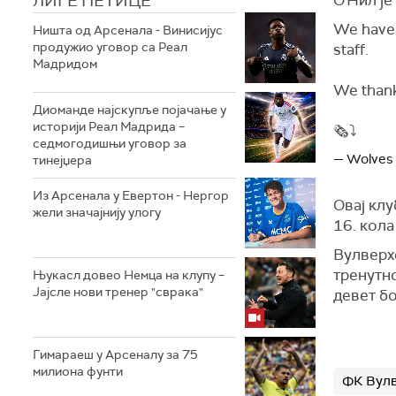
ЛИГЕ ПЕТИЦЕ
We have 
Ништа од Арсенала - Винисијус
продужио уговор са Реал
staff.
Мадридом
We thank 
Диоманде најскупље појачање у
историји Реал Мадрида –
🗞️⤵️
седмогодишњи уговор за
— Wolves
тинејџера
Из Арсенала у Евертон - Нергор
Овај клу
жели значајнију улогу
16. кола
Вулверх
тренутно
Њукасл довео Немца на клупу –
Јајсле нови тренер "сврака"
девет б
Гимараеш у Арсеналу за 75
милиона фунти
ФК Вул