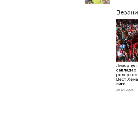
Везани
Ливерпул
савладао 
ролеркост
Вест Хема
лиги
25. 04. 2026.