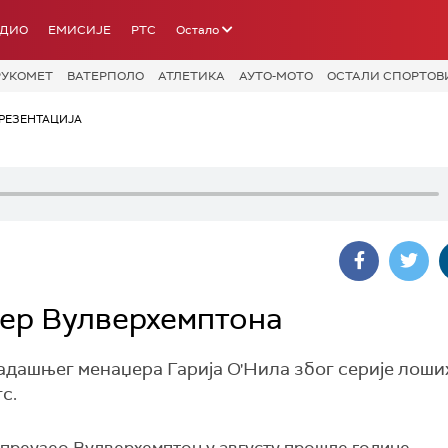
АДИО
ЕМИСИЈЕ
РТС
Остало
РУКОМЕТ
ВАТЕРПОЛО
АТЛЕТИКА
АУТО-МОТО
ОСТАЛИ СПОРТОВ
РЕЗЕНТАЦИЈА
џер Вулверхемптона
адашњег менаџера Гарија О'Нила због серије лоши
с.
 преузео Вулверхемптон у августу прошле године.