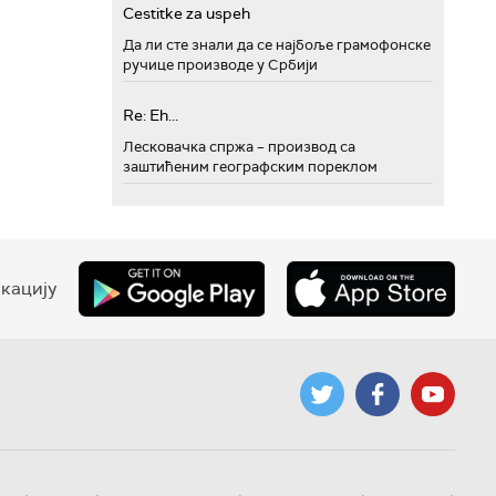
Cestitke za uspeh
Да ли сте знали да се најбоље грамофонске
ручице производе у Србији
Re: Eh...
Лесковачка спржа – производ са
заштићеним географским пореклом
кацију