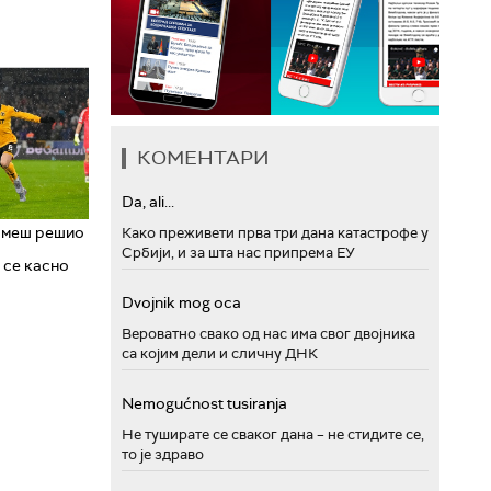
КОМЕНТАРИ
Da, ali...
Гомеш решио
Како преживети прва три дана катастрофе у
Србији, и за шта нас припрема ЕУ
 се касно
Dvojnik mog oca
Вероватно свако од нас има свог двојника
са којим дели и сличну ДНК
Nemogućnost tusiranja
Не туширате се сваког дана – не стидите се,
то је здраво