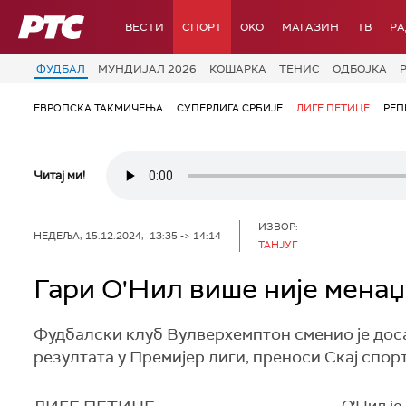
РТС
ВЕСТИ
СПОРТ
OKO
МАГАЗИН
ТВ
Р
ФУДБАЛ
МУНДИЈАЛ 2026
КОШАРКА
ТЕНИС
ОДБОЈКА
ЕВРОПСКА ТАКМИЧЕЊА
СУПЕРЛИГА СРБИЈЕ
ЛИГЕ ПЕТИЦЕ
РЕП
Читај ми!
ИЗВОР:
НЕДЕЉА, 15.12.2024, 13:35 -> 14:14
ТАНЈУГ
Гари О'Нил више није мена
Фудбалски клуб Вулверхемптон сменио је дос
резултата у Премијер лиги, преноси Скај спорт
О'Нил је