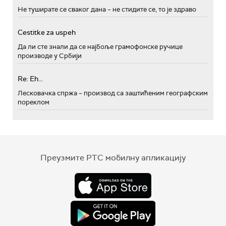
Не туширате се сваког дана – не стидите се, то је здраво
Cestitke za uspeh
Да ли сте знали да се најбоље грамофонске ручице
производе у Србији
Re: Eh...
Лесковачка спржа – производ са заштићеним географским
пореклом
Преузмите РТС мобилну апликацију