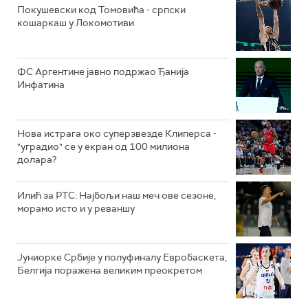
Покушевски код Томовића - српски
кошаркаш у Локомотиви
ФС Аргентине јавно подржао Ђанија
Инфатина
Нова истрага око суперзвезде Клиперса -
"уградио" се у екран од 100 милиона
долара?
Илић за РТС: Најбољи наш меч ове сезоне,
морамо исто и у реваншу
Јуниорке Србије у полуфиналу Евробаскета,
Белгија поражена великим преокретом