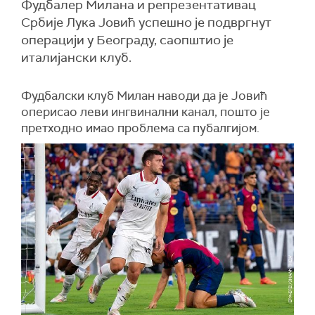
Фудбалер Милана и репрезентативац
Србије Лука Јовић успешно је подвргнут
операцији у Београду, саопштио је
италијански клуб.
Фудбалски клуб Милан наводи да је Јовић
оперисао леви ингвинални канал, пошто је
претходно имао проблема са пубалгијом.