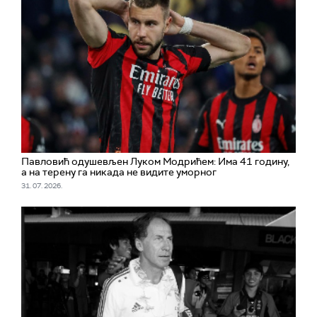
Павловић одушевљен Луком Модрићем: Има 41 годину,
а на терену га никада не видите уморног
31. 07. 2026.