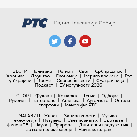
Радио Телевизија Србије
|
|
|
|
ВЕСТИ
Политика
Регион
Свет
Србија данас
|
|
|
|
Хроника
Друштво
Економија
Мерила времена
Рат
|
|
|
|
у Украјини
Време
Сервисне вести
Сматрачница
|
Подкаст
ЕУ могућности 2026
|
|
|
|
СПОРТ
Фудбал
Кошарка
Тенис
Одбојка
|
|
|
|
Рукомет
Ватерполо
Атлетика
Ауто-мото
Остали
|
спортови
Меморијал РТС
|
|
|
МАГАЗИН
Живот
Занимљивости
Музика
|
|
|
|
Технологијa
Путујемо
Свет познатих
Здравље
|
|
|
|
Филм и ТВ
Наука
Природа
Дигитални предузетник
|
За мале велике хероје
Наизглед здрав