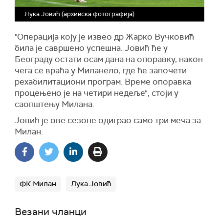
Лука Јовић (архивска фотографија)
"Операција коју је извео др Жарко Вучковић
била је савршено успешна. Јовић ће у
Београду остати осам дана на опоравку, након
чега се враћа у Миланело, где ће започети
рехабилитациони програм. Време опоравка
процењено је на четири недеље", стоји у
саопштењу Милана.
Јовић је ове сезоне одиграо само три меча за
Милан.
ФК Милан
Лука Јовић
Везани чланци