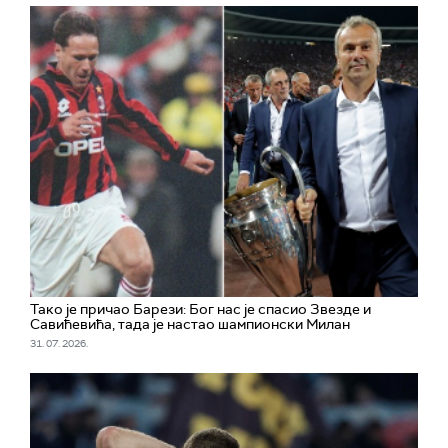
Тако је причао Барези: Бог нас је спасио Звезде и
Савићевића, тада је настао шампионски Милан
31. 07. 2026.