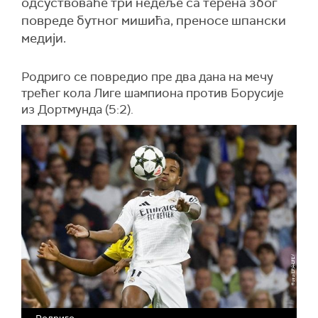
одсуствоваће три недеље са терена због
повреде бутног мишића, преносе шпански
медији.
Родриго се повредио пре два дана на мечу
трећег кола Лиге шампиона против Борусије
из Дортмунда (5:2).