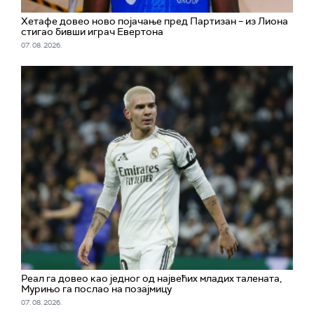
Хетафе довео ново појачање пред Партизан – из Лиона
стигао бивши играч Евертона
07. 08. 2026.
Реал га довео као једног од највећих младих талената,
Мурињо га послао на позајмицу
07. 08. 2026.