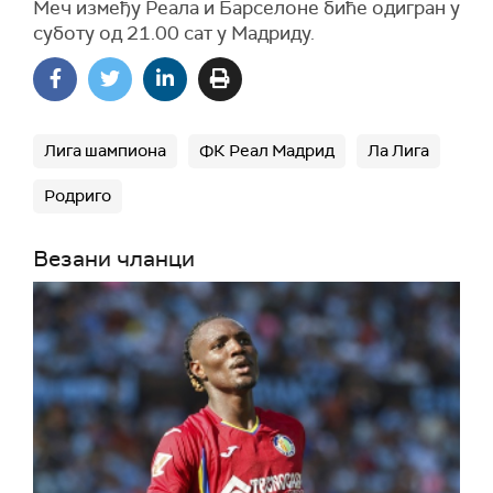
Меч између Реала и Барселоне биће одигран у
суботу од 21.00 сат у Мадриду.
Лига шампиона
ФК Реал Мадрид
Ла Лига
Родриго
Везани чланци