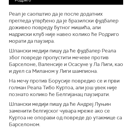
Родриго
Реал је саопштио да је после додатних
прегледа утврђено да је бразилски фудбалер
доживео повреду бутног мишића, али
мадриски клуб није навео колико ће Родриго
морати да паузира.
Шпански медији пишу да ће фудбалер Реала
због повреде пропустити мечеве против
Барселоне, Валенсије и Осасуне у Ла Лиги, као
и дуел са Миланом у Лиги шампиона.
На мечу против Борусије повредио се и први
голман Реала Тибо Куртоа, али још увек није
познато колико ће Белгијанац паузирати.
Шпански медији пишу да ће Андреј Луњин
заменити белгијског чувара мреже ако се
Куртоа не опорави од повреде до утакмице са
Барселоном.