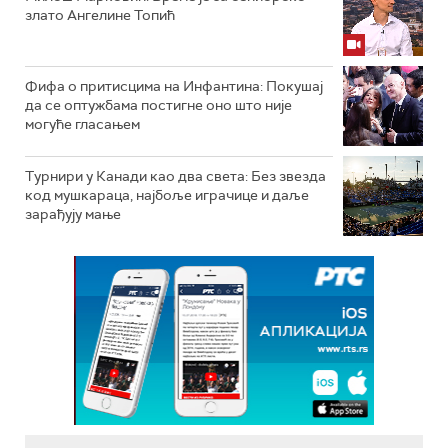
злато Ангелине Топић
Фифа о притисцима на Инфантина: Покушај
да се оптужбама постигне оно што није
могуће гласањем
Турнири у Канади као два света: Без звезда
код мушкараца, најбоље играчице и даље
зарађују мање