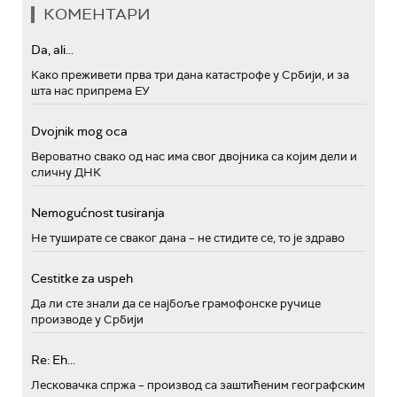
КОМЕНТАРИ
Da, ali...
Како преживети прва три дана катастрофе у Србији, и за
шта нас припрема ЕУ
Dvojnik mog oca
Вероватно свако од нас има свог двојника са којим дели и
сличну ДНК
Nemogućnost tusiranja
Не туширате се сваког дана – не стидите се, то је здраво
Cestitke za uspeh
Да ли сте знали да се најбоље грамофонске ручице
производе у Србији
Re: Eh...
Лесковачка спржа – производ са заштићеним географским