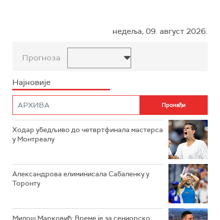
недеља, 09. август 2026.
Прогноза
Најновије
Ходар убедљиво до четвртфинала мастерса
у Монтреалу
Александрова елиминисала Сабаленку у
Торонту
Милош Марковић: Време је за сениорско