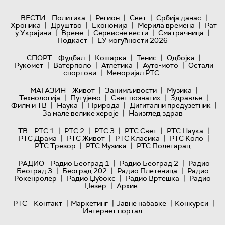
|
|
|
|
ВЕСТИ
Политика
Регион
Свет
Србија данас
|
|
|
|
Хроника
Друштво
Економија
Мерила времена
Рат
|
|
|
|
у Украјини
Време
Сервисне вести
Сматрачница
|
Подкаст
ЕУ могућности 2026
|
|
|
|
СПОРТ
Фудбал
Кошарка
Тенис
Одбојка
|
|
|
|
Рукомет
Ватерполо
Атлетика
Ауто-мото
Остали
|
спортови
Меморијал РТС
|
|
|
МАГАЗИН
Живот
Занимљивости
Музика
|
|
|
|
Технологијa
Путујемо
Свет познатих
Здравље
|
|
|
|
Филм и ТВ
Наука
Природа
Дигитални предузетник
|
За мале велике хероје
Наизглед здрав
|
|
|
|
|
ТВ
РТС 1
РТС 2
РТС 3
РТС Свет
РТС Наука
|
|
|
|
РТС Драма
РТС Живот
РТС Класика
РТС Коло
|
|
РТС Трезор
РТС Музика
РТС Полетарац
|
|
РАДИО
Радио Београд 1
Радио Београд 2
Радио
|
|
|
Београд 3
Београд 202
Радио Плетеница
Радио
|
|
|
Рокенролер
Радио Џубокс
Радио Вртешка
Радио
|
Џезер
Архив
|
|
|
|
РТС
Контакт
Маркетинг
Јавне набавке
Конкурси
Интернет портал