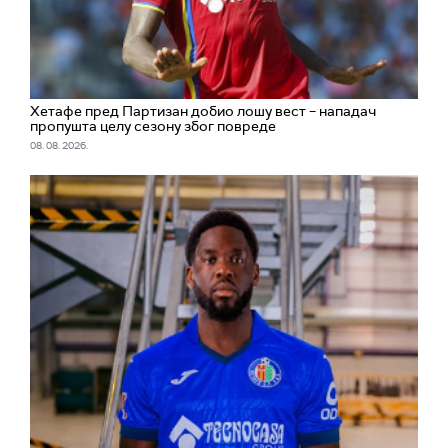
Хетафе пред Партизан добио лошу вест – нападач
пропушта целу сезону због повреде
08. 08. 2026.