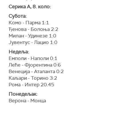
Серика А, 8. коло:
Субота:
Комо - Парма 1:1
Ђенова - Болоња 2:2
Милан - Удинезе 1:0
Јувентус - Лацио 1:0
Недеља:
Емполи - Наполи 0:1
Леће - Фјорентина 0:6
Венеција - Аталанта 0:2
Каљари - Торино 3:2
Рома - Интер 20.45
Понедељак:
Верона - Монца