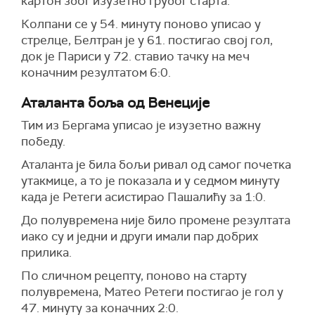
картон због изузетно грубог старта.
Колпани се у 54. минуту поново уписао у
стрелце, Белтран је у 61. постигао свој гол,
док је Париси у 72. ставио тачку на меч
коначним резултатом 6:0.
Аталанта боља од Венеције
Тим из Бергама уписао је изузетно важну
победу.
Аталанта је била бољи ривал од самог почетка
утакмице, а то је показала и у седмом минуту
када је Ретеги асистирао Пашалићу за 1:0.
До полувремена није било промене резултата
иако су и једни и други имали пар добрих
прилика.
По сличном рецепту, поново на старту
полувремена, Матео Ретеги постигао је гол у
47. минуту за коначних 2:0.