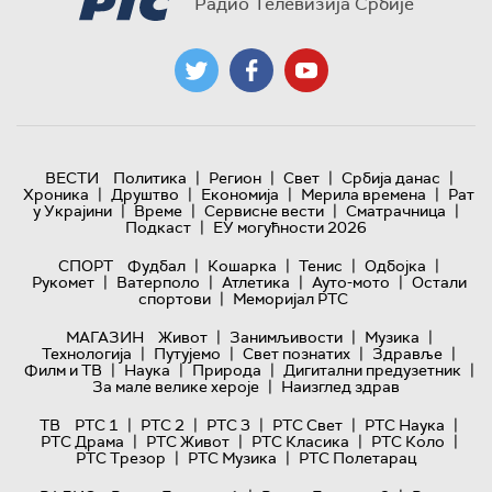
Радио Телевизија Србије
|
|
|
|
ВЕСТИ
Политика
Регион
Свет
Србија данас
|
|
|
|
Хроника
Друштво
Економија
Мерила времена
Рат
|
|
|
|
у Украјини
Време
Сервисне вести
Сматрачница
|
Подкаст
ЕУ могућности 2026
|
|
|
|
СПОРТ
Фудбал
Кошарка
Тенис
Одбојка
|
|
|
|
Рукомет
Ватерполо
Атлетика
Ауто-мото
Остали
|
спортови
Меморијал РТС
|
|
|
МАГАЗИН
Живот
Занимљивости
Музика
|
|
|
|
Технологијa
Путујемо
Свет познатих
Здравље
|
|
|
|
Филм и ТВ
Наука
Природа
Дигитални предузетник
|
За мале велике хероје
Наизглед здрав
|
|
|
|
|
ТВ
РТС 1
РТС 2
РТС 3
РТС Свет
РТС Наука
|
|
|
|
РТС Драма
РТС Живот
РТС Класика
РТС Коло
|
|
РТС Трезор
РТС Музика
РТС Полетарац