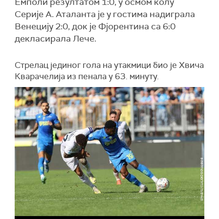
Емполи резултатом 1:0, у осмом колу
Серије А. Аталанта је у гостима надиграла
Венецију 2:0, док је Фјорентина са 6:0
декласирала Лече.
Стрелац јединог гола на утакмици био је Хвича
Кварачелија из пенала у 63. минуту.