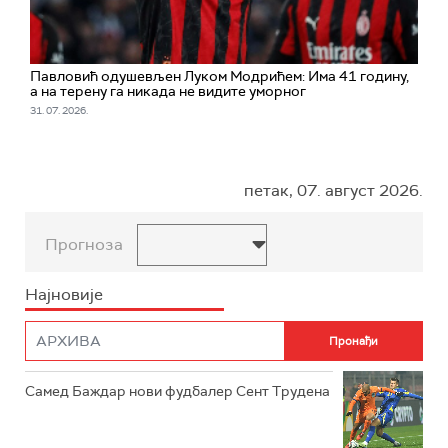
Павловић одушевљен Луком Модрићем: Има 41 годину,
а на терену га никада не видите уморног
31. 07. 2026.
петак, 07. август 2026.
Прогноза
Најновије
Самед Баждар нови фудбалер Сент Трудена