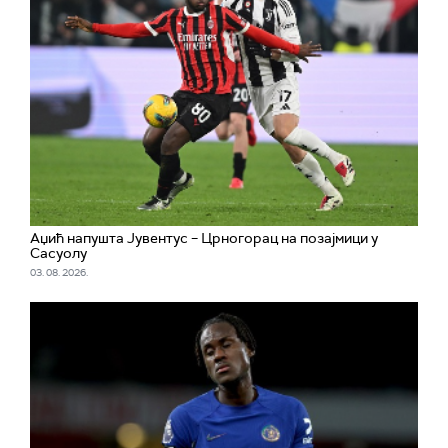
Аџић напушта Јувентус – Црногорац на позајмици у
Сасуолу
03. 08. 2026.