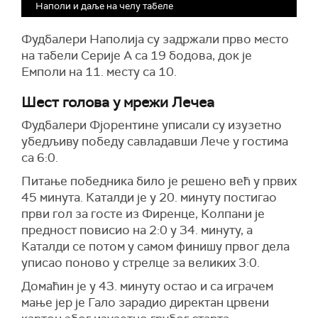
Наполи и даље на челу табеле
Фудбалери Наполија су задржали прво место
на табели Серије А са 19 бодова, док је
Емполи на 11. месту са 10.
Шест голова у мрежи Лечеа
Фудбалери Фјорентине уписали су изузетно
убедљиву победу савладавши Лече у гостима
са 6:0.
Питање победника било је решено већ у првих
45 минута. Каталди је у 20. минуту постигао
први гол за госте из Фиренце, Колпани је
предност повисио на 2:0 у 34. минуту, а
Каталди се потом у самом финишу првог дела
уписао поново у стрелце за великих 3:0.
Домаћин је у 43. минуту остао и са играчем
мање јер је Гало зарадио директан црвени