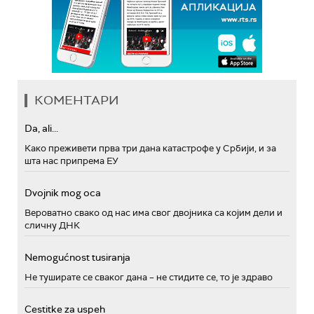
КОМЕНТАРИ
Da, ali...
Како преживети прва три дана катастрофе у Србији, и за
шта нас припрема ЕУ
Dvojnik mog oca
Вероватно свако од нас има свог двојника са којим дели и
сличну ДНК
Nemogućnost tusiranja
Не туширате се сваког дана – не стидите се, то је здраво
Cestitke za uspeh