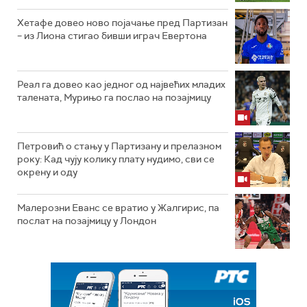
Хетафе довео ново појачање пред Партизан
– из Лиона стигао бивши играч Евертона
Реал га довео као једног од највећих младих
талената, Мурињо га послао на позајмицу
Петровић о стању у Партизану и прелазном
року: Кад чују колику плату нудимо, сви се
окрену и оду
Малерозни Еванс се вратио у Жалгирис, па
послат на позајмицу у Лондон