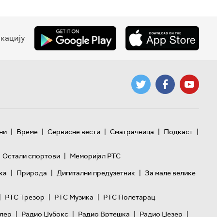
кацију
|
|
|
|
|
ни
Време
Сервисне вести
Сматрачница
Подкаст
|
Остали спортови
Меморијал РТС
|
|
|
ка
Природа
Дигитални предузетник
За мале велике
|
|
|
РТС Трезор
РТС Музика
РТС Полетарац
|
|
|
|
лер
Радио Џубокс
Радио Вртешка
Радио Џезер