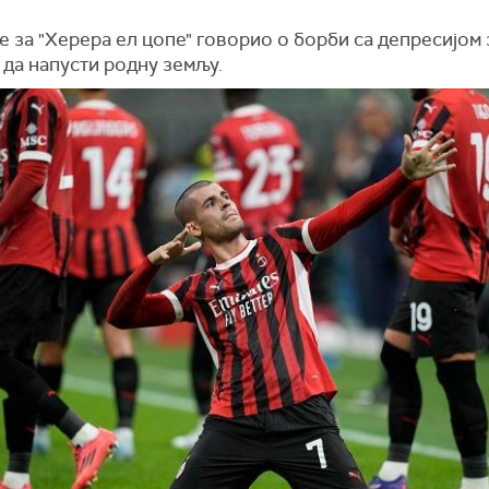
е за "Херера ел цопе" говорио о борби са депресијом 
 да напусти родну земљу.