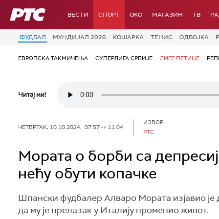
РТС
ВЕСТИ
СПОРТ
OKO
МАГАЗИН
ТВ
Р
ФУДБАЛ
МУНДИЈАЛ 2026
КОШАРКА
ТЕНИС
ОДБОЈКА
ЕВРОПСКА ТАКМИЧЕЊА
СУПЕРЛИГА СРБИЈЕ
ЛИГЕ ПЕТИЦЕ
РЕП
Читај ми!
ИЗВОР:
ЧЕТВРТАК, 10.10.2024, 07:57 -> 11:04
РТС
Мората о борби са депреси
нећу обути копачке
Шпански фудбалер Алваро Мората изјавио је д
да му је прелазак у Италију променио живот.