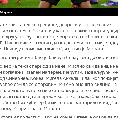
 Мората
ате заиста тешке тренутке, депресију, нападе панике, 
јим послом се бавите и у каквој сте животној ситуациј
те другу особу против које морате да се борите сваки
ћ. Нисам више то могао да поднесем и стога ми је одл
 Шпанију променила живот", изјавио је Мората.
говим речима, био је близу и близу тога да оконча ка
то веома тежак период за мене. Мислио сам да више н
м копачке и изађем на терен. Међутим, захваљујући м
од Симеонеа, Кокеа, Мигела Анхела Гила, мог психијат
успео сам да се опоравим. Ми смо оно што видимо на 
 али много пута то није стварно, јер је то само посао
 нисам могао да запертлам копачке, а када бих то кона
побегао бих кући јер би ми се грло затворило и вид би
магљује", присећа се Мората.
 стога и пропустио Евро на ком је Шпанија освојила ти