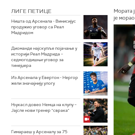
ЛИГЕ ПЕТИЦЕ
Мората ј
је морао
Ништа од Арсенала - Винисијус
продужио уговор са Реал
Мадридом
Диоманде најскупље појачање у
историји Реал Мадрида –
седмогодишњи уговор за
тинејџера
Из Арсенала у Евертон - Нергор
жели значајнију улогу
Њукасл довео Немца на клупу –
Јајсле нови тренер "сврака"
Гимараеш у Арсеналу за 75