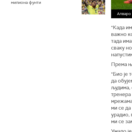
милиона фунти
Алваро
"Када им
важно ко
тада има
сваку но
напустим
Према ње
"Био је 
да обује
људима, 
тренера 
мрежама,
ми се да
урадио, 
ми се за
Умало је