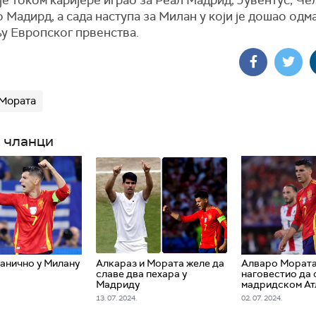
е током каријере играо за Реал Мадрид, Јувентус, Че
 Мадирд, а сада наступа за Милан у који је дошао одм
у Европског првенства.
Мората
 чланци
анично у Милану
Алкараз и Мората желе да
Алваро Морат
славе два пехара у
наговестио да о
Мадриду
мадридском Ат
13. 07. 2024.
02. 07. 2024.