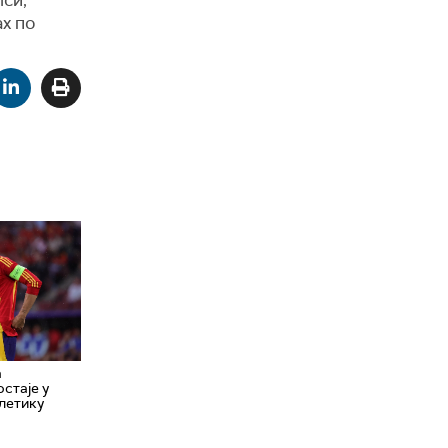
лси,
ах по
а
стаје у
летику