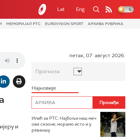
Lat
Eng
И
МЕМОРИЈАЛ РТС
EUROVISION SPORT
АРХИВА РУБРИКА
петак, 07. август 2026.
Прогноза
Најновије
а
Илић за РТС: Најбољи наш меч
ове сезоне, морамо исто и у
ијеру и
реваншу