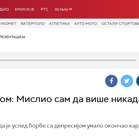
АДИО
ЕМИСИЈЕ
РТС
Остало
РУКОМЕТ
ВАТЕРПОЛО
АТЛЕТИКА
АУТО-МОТО
ОСТАЛИ СПОРТОВ
РЕЗЕНТАЦИЈА
јом: Мислио сам да више никад
а је услед борбе са депресијом умало окончао кар