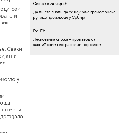
Cestitke za uspeh
 одиграм
Да ли сте знали да се најбоље грамофонске
овано и
ручице производе у Србији
рзиш
Re: Eh...
Лесковачка спржа – производ са
заштићеним географским пореклом
ље. Сваки
ријатни
их
омогло у
им
ао да
и по мени
и догађало