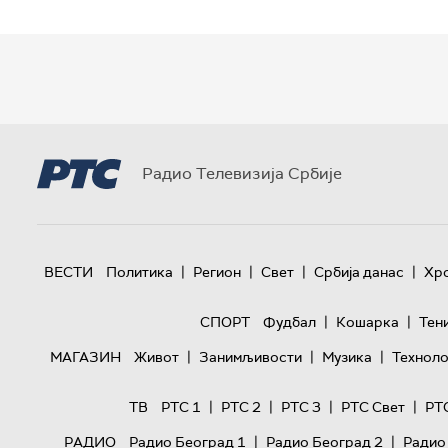
Радио Телевизија Србије
|
|
|
|
ВЕСТИ
Политика
Регион
Свет
Србија данас
Хр
|
|
СПОРТ
Фудбал
Кошарка
Тен
|
|
|
МАГАЗИН
Живот
Занимљивости
Музика
Техноло
|
|
|
|
ТВ
РТС 1
РТС 2
РТС 3
РТС Свет
РТ
|
|
РАДИО
Радио Београд 1
Радио Београд 2
Радио