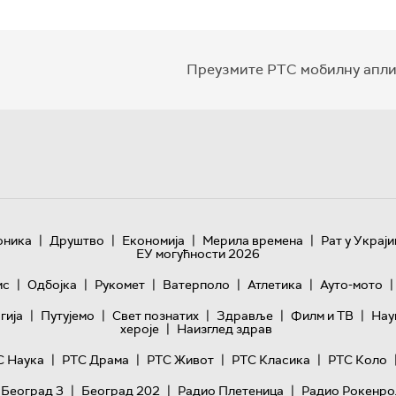
Преузмите РТС мобилну апли
|
|
|
|
оника
Друштво
Економија
Мерила времена
Рат у Украји
ЕУ могућности 2026
|
|
|
|
|
|
ис
Одбојка
Рукомет
Ватерполо
Атлетика
Ауто-мото
|
|
|
|
|
гијa
Путујемо
Свет познатих
Здравље
Филм и ТВ
Нау
|
хероје
Наизглед здрав
|
|
|
|
С Наука
РТС Драма
РТС Живот
РТС Класика
РТС Коло
|
|
|
 Београд 3
Београд 202
Радио Плетеница
Радио Рокенро