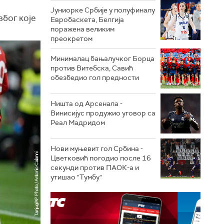
Јуниорке Србије у полуфиналу
због које
Евробаскета, Белгија
поражена великим
преокретом
Минималац бањалучког Борца
против Витебска, Савић
обезбедио гол предности
Ништа од Арсенала -
Винисијус продужио уговор са
Реал Мадридом
Нови муњевит гол Србина -
Цветковић погодио после 16
секунди против ПАОК-а и
утишао "Тумбу"