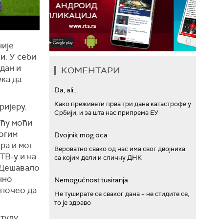
није
и. У себи
 дан и
КОМЕНТАРИ
ука да
Da, ali...
Како преживети прва три дана катастрофе у
ријеру.
Србији, и за шта нас припрема ЕУ
ећу моћи
ногим
Dvojnik mog oca
ра и мог
Вероватно свако од нас има свог двојника
ТВ-у и на
са којим дели и сличну ДНК
. Дешавало
чно
Nemogućnost tusiranja
 почео да
Не туширате се сваког дана – не стидите се,
то је здраво
тулу.