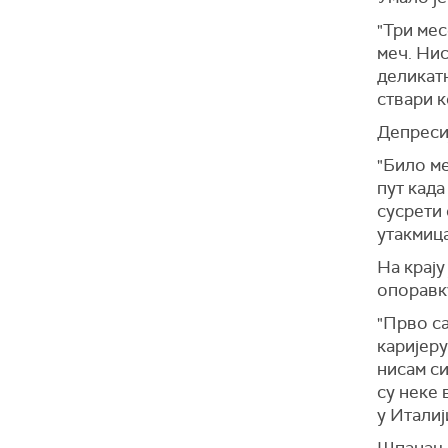
"Три ме
меч. Нис
деликатн
ствари к
Депресиј
"Било ме
пут када
сусрети 
утакмица
На крају
опоравк
"Прво с
каријеру
нисам си
су неке 
у Италиј