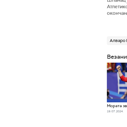
Шпанац ј
Атлетико
окончањ
Алваро 
Везани
Мората зв
19. 07. 2024.