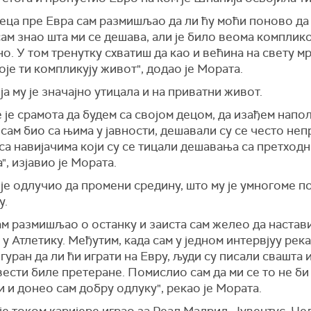
сеца пре Евра сам размишљао да ли ћу моћи поново да
ам знао шта ми се дешава, али је било веома комплик
о. У том тренутку схватиш да као и већина на свету м
оје ти компликују живот", додао је Мората.
а му је значајно утицала и на приватни живот.
 је срамота да будем са својом децом, да изађем напо
 сам био са њима у јавности, дешавали су се често неп
са навијачима који су се тицали дешавања са претходн
", изјавио је Мората.
 је одлучио да промени средину, што му је умногоме п
у.
ам размишљао о останку и заиста сам желео да настав
 у Атлетику. Међутим, када сам у једном интервјуу рек
гуран да ли ћи играти на Евру, људи су писали свашта 
вести биле претеране. Помислио сам да ми се то не б
и и донео сам добру одлуку", рекао је Мората.