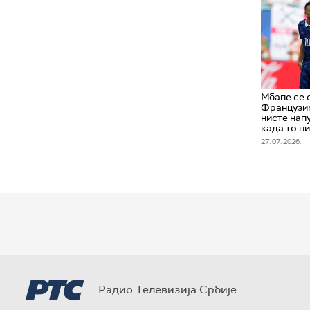
Мбапе се 
Французим
нисте напу
када то н
27. 07. 2026.
Радио Телевизија Србије