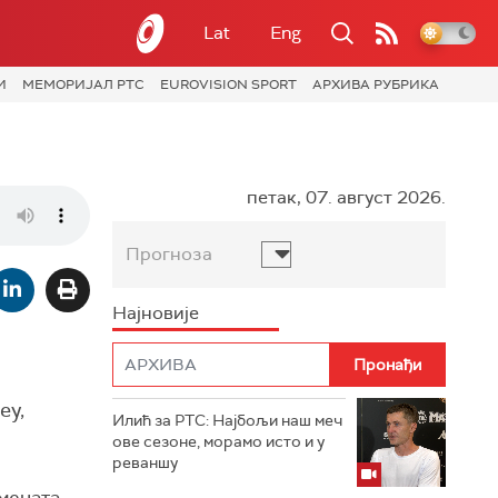
Lat
Eng
И
МЕМОРИЈАЛ РТС
EUROVISION SPORT
АРХИВА РУБРИКА
петак, 07. август 2026.
Прогноза
Најновије
еу,
Илић за РТС: Најбољи наш меч
ове сезоне, морамо исто и у
реваншу
мената