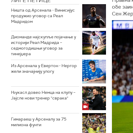
ЛИГЕ ПЕТИЦЕ
обе заи
Ништа од Арсенала - Винисијус
Сен Жерм
продужио уговор са Реал
Мадридом
Диоманде најскупље појачање у
историји Реал Мадрида –
седмогодишњи уговор за
тинејџера
Из Арсенала у Евертон - Нергор
жели значајнију улогу
Њукасл довео Немца на клупу –
Јајсле нови тренер "сврака"
Гимараеш у Арсеналу за 75
милиона фунти