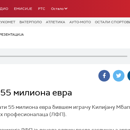
АДИО
ЕМИСИЈЕ
РТС
Остало
РУКОМЕТ
ВАТЕРПОЛО
АТЛЕТИКА
АУТО-МОТО
ОСТАЛИ СПОРТОВ
РЕЗЕНТАЦИЈА
 55 милиона евра
ти 55 милиона евра бившем играчу Килијану Мбап
их професионалаца (ЛФП).
комисија ЛФП је донела одлуку после саслушања аргу