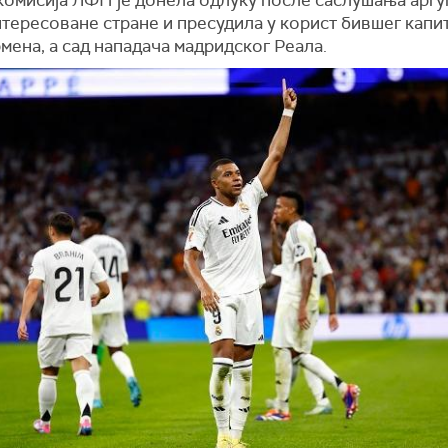
нтересоване стране и пресудила у корист бившег капи
ена, а сад нападача мадридског Реала.