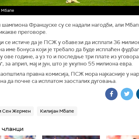
н Мбапе
 шампиона Француске су се надали нагодби, али Мбап
икакве преговоре.
и се истиче да је ПСЖ у обавези да исплати 36 милио
а име бонуса који је требало да буде исплаћен фудбал
 ове године, а уз то и последње три плате из уговора
", за април, мај и јун, што је укупно 55 милиона евра.
саопштила правна комисија, ПСЖ мора најкасније у на
на да почне са исплатом заосталих дуговања.
и Сен Жермен
Килијан Мбапе
 чланци