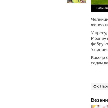
Килија
Челници
желео н
У пресуд
Мбапеу н
фебруару
"свецима
Како је 
седам да
ФК Пар
Везани