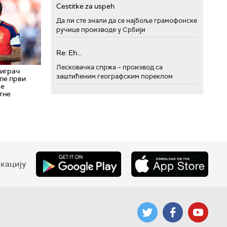
Cestitke za uspeh
Да ли сте знали да се најбоље грамофонске
ручице производе у Србији
Re: Eh...
Лесковачка спржа – производ са
 играч
заштићеним географским пореклом
пе први
ве
тне
кацију