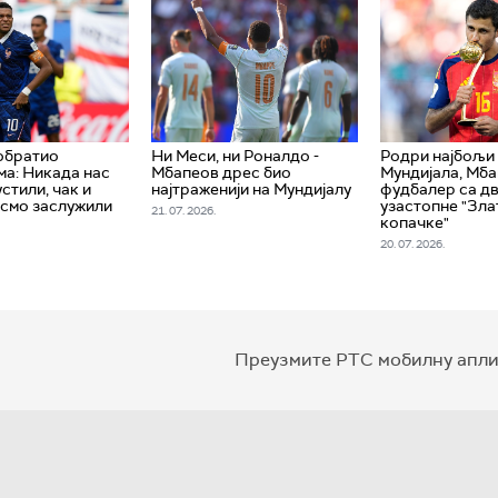
обратио
Ни Меси, ни Роналдо -
Родри најбољи
а: Никада нас
Мбапеов дрес био
Мундијала, Мба
стили, чак и
најтраженији на Мундијалу
фудбалер са д
исмо заслужили
узастопне "Зла
21. 07. 2026.
копачке"
20. 07. 2026.
Преузмите РТС мобилну апли