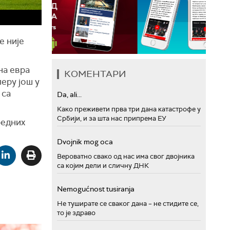
е није
на евра
КОМЕНТАРИ
еру још у
 са
Da, ali...
Како преживети прва три дана катастрофе у
Србији, и за шта нас припрема ЕУ
редних
Dvojnik mog oca
Вероватно свако од нас има свог двојника
са којим дели и сличну ДНК
Nemogućnost tusiranja
Не туширате се сваког дана – не стидите се,
то је здраво