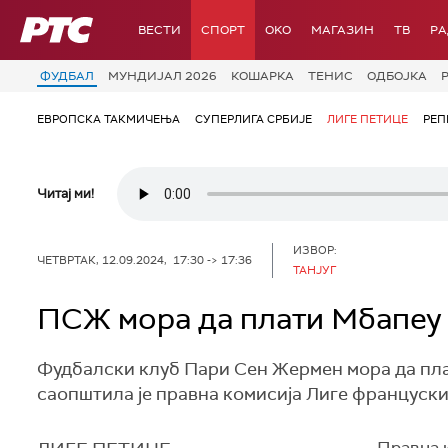
РТС
ВЕСТИ
СПОРТ
OKO
МАГАЗИН
ТВ
Р
ФУДБАЛ
МУНДИЈАЛ 2026
КОШАРКА
ТЕНИС
ОДБОЈКА
ЕВРОПСКА ТАКМИЧЕЊА
СУПЕРЛИГА СРБИЈЕ
ЛИГЕ ПЕТИЦЕ
РЕП
Читај ми!
ИЗВОР:
ЧЕТВРТАК, 12.09.2024, 17:30 -> 17:36
ТАНЈУГ
ПСЖ мора да плати Мбапеу
Фудбалски клуб Пари Сен Жермен мора да пла
саопштила је правна комисија Лиге француск
Правна 