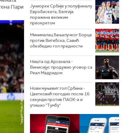
Јуниорке Србије у полуфиналу
тена Пари
Евробаскета, Белгија
поражена великим
преокретом
Минималац бањалучког Борца
против Витебска, Савић
обезбедио гол предности
Ништа од Арсенала -
Винисијус продужио уговор са
Реал Мадридом
Нови муњевит гол Србина -
Цветковић погодио после 16
секунди против ПАОК-а и
утишао "Тумбу"