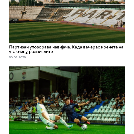
Партизан упозорава навијаче: Када вечерас кренете на
утакмицу, размислите
06. 08. 2026.