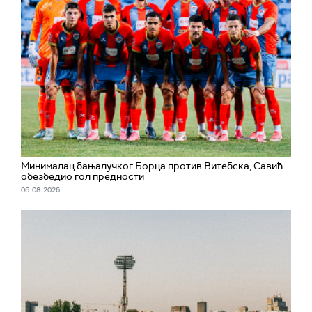
Минималац бањалучког Борца против Витебска, Савић
обезбедио гол предности
06. 08. 2026.