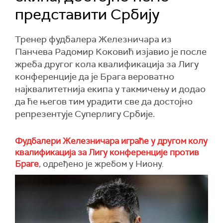
представити Србију
Тренер фудбалера Железничара из
Панчева Радомир Коковић изјавио је после
жреба другог кола квалификација за Лигу
конференције да је Брага вероватно
најквалитетнија екипа у такмичењу и додао
да ће његов тим урадити све да достојно
репрезентује Суперлигу Србије.
Фудбалери Железничара играће у другом колу
квалификација за Лигу конференције против
Браге
, одређено је жребом у Ниону.