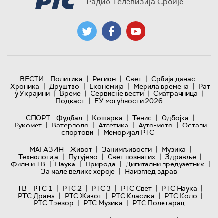
Радио Телевизија Србије
|
|
|
|
ВЕСТИ
Политика
Регион
Свет
Србија данас
|
|
|
|
Хроника
Друштво
Економија
Мерила времена
Рат
|
|
|
|
у Украјини
Време
Сервисне вести
Сматрачница
|
Подкаст
ЕУ могућности 2026
|
|
|
|
СПОРТ
Фудбал
Кошарка
Тенис
Одбојка
|
|
|
|
Рукомет
Ватерполо
Атлетика
Ауто-мото
Остали
|
спортови
Меморијал РТС
|
|
|
МАГАЗИН
Живот
Занимљивости
Музика
|
|
|
|
Технологијa
Путујемо
Свет познатих
Здравље
|
|
|
|
Филм и ТВ
Наука
Природа
Дигитални предузетник
|
За мале велике хероје
Наизглед здрав
|
|
|
|
|
ТВ
РТС 1
РТС 2
РТС 3
РТС Свет
РТС Наука
|
|
|
|
РТС Драма
РТС Живот
РТС Класика
РТС Коло
|
|
РТС Трезор
РТС Музика
РТС Полетарац