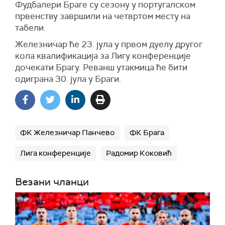
Фудбалери Браге су сезону у португалском
првенству завршили на четвртом месту на
табели.
Железничар ће 23. јула у првом дуелу другог
кола квалификација за Лигу конференције
дочекати Брагу. Реванш утакмица ће бити
одиграна 30. јула у Браги.
ФК Железничар Панчево
ФК Брага
Лига конференције
Радомир Коковић
Везани чланци