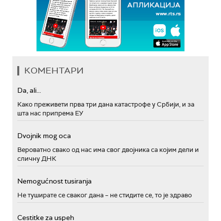
КОМЕНТАРИ
Da, ali...
Како преживети прва три дана катастрофе у Србији, и за
шта нас припрема ЕУ
Dvojnik mog oca
Вероватно свако од нас има свог двојника са којим дели и
сличну ДНК
Nemogućnost tusiranja
Не туширате се сваког дана – не стидите се, то је здраво
Cestitke za uspeh