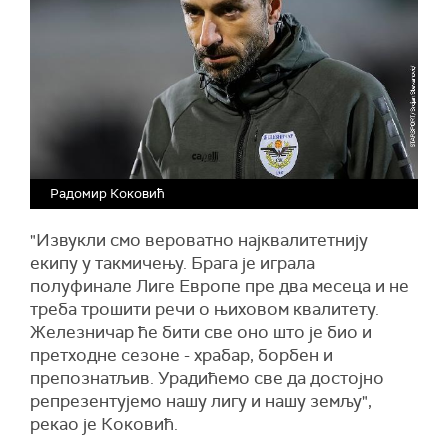
Радомир Коковић
"Извукли смо вероватно најквалитетнију
екипу у такмичењу. Брага је играла
полуфинале Лиге Европе пре два месеца и не
треба трошити речи о њиховом квалитету.
Железничар ће бити све оно што је био и
претходне сезоне - храбар, борбен и
препознатљив. Урадићемо све да достојно
репрезентујемо нашу лигу и нашу земљу",
рекао је Коковић.