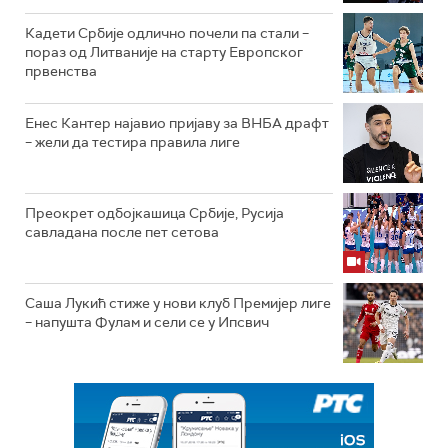
Кадети Србије одлично почели па стали –
пораз од Литваније на старту Европског
првенства
Енес Кантер најавио пријаву за ВНБА драфт
– жели да тестира правила лиге
Преокрет одбојкашица Србије, Русија
савладана после пет сетова
Саша Лукић стиже у нови клуб Премијер лиге
– напушта Фулам и сели се у Ипсвич