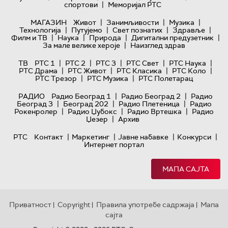
|
спортови
Меморијал РТС
|
|
|
МАГАЗИН
Живот
Занимљивости
Музика
|
|
|
|
Технологијa
Путујемо
Свет познатих
Здравље
|
|
|
|
Филм и ТВ
Наука
Природа
Дигитални предузетник
|
За мале велике хероје
Наизглед здрав
|
|
|
|
|
ТВ
РТС 1
РТС 2
РТС 3
РТС Свет
РТС Наука
|
|
|
|
РТС Драма
РТС Живот
РТС Класика
РТС Коло
|
|
РТС Трезор
РТС Музика
РТС Полетарац
|
|
РАДИО
Радио Београд 1
Радио Београд 2
Радио
|
|
|
Београд 3
Београд 202
Радио Плетеница
Радио
|
|
|
Рокенролер
Радио Џубокс
Радио Вртешка
Радио
|
Џезер
Архив
|
|
|
|
РТС
Контакт
Маркетинг
Јавне набавке
Конкурси
Интернет портал
МАПА САЈТА
Приватност
Copyright
Правила употребе садржаја
Мапа
|
|
|
сајта