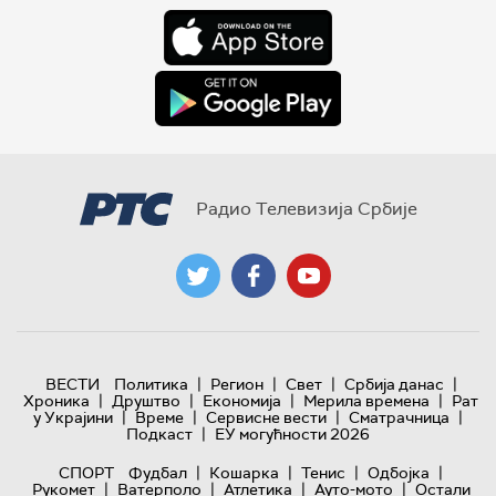
Радио Телевизија Србије
|
|
|
|
ВЕСТИ
Политика
Регион
Свет
Србија данас
|
|
|
|
Хроника
Друштво
Економија
Мерила времена
Рат
|
|
|
|
у Украјини
Време
Сервисне вести
Сматрачница
|
Подкаст
ЕУ могућности 2026
|
|
|
|
СПОРТ
Фудбал
Кошарка
Тенис
Одбојка
|
|
|
|
Рукомет
Ватерполо
Атлетика
Ауто-мото
Остали