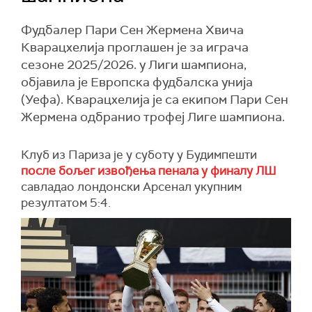
Фудбалер Пари Сен Жермена Хвича
Кварацхелија проглашен је за играча
сезоне 2025/2026. у Лиги шампиона,
објавила је Европска фудбалска унија
(Уефа). Кварацхелија је са екипом Пари Сен
Жермена одбранио трофеј Лиге шампиона.
Клуб из Париза је у суботу у Будимпешти
после бољег извођења пенала у финалу ЛШ
савладао лондонски Арсенал укупним
резултатом 5:4.