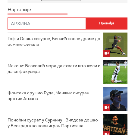
Најновије
Гоф и Осака сигурне, Бенчић после драме до
осмине финала
Мекени: Влаховић мора да схвати шта жели и
да се фокусира
Фонсека срушио Руда, Меншик сигуран
против Атмана
Поноћни сусрет у Сурчину - Вилдоза дошао
у Београд као нови играч Партизана