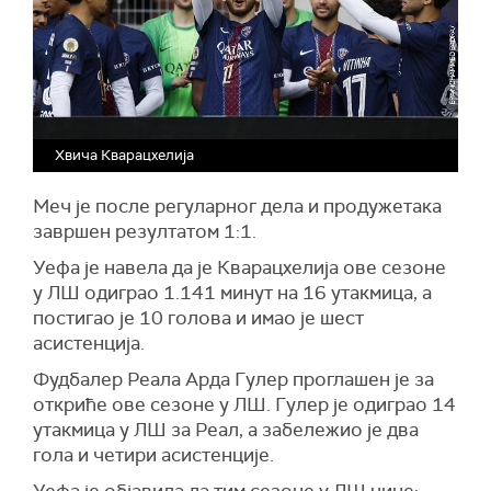
Хвича Кварацхелија
Меч је после регуларног дела и продужетака
завршен резултатом 1:1.
Уефа је навела да је Кварацхелија ове сезоне
у ЛШ одиграо 1.141 минут на 16 утакмица, а
постигао је 10 голова и имао је шест
асистенција.
Фудбалер Реала Арда Гулер проглашен је за
откриће ове сезоне у ЛШ. Гулер је одиграо 14
утакмица у ЛШ за Реал, а забележио је два
гола и четири асистенције.
Уефа је објавила да тим сезоне у ЛШ чине: