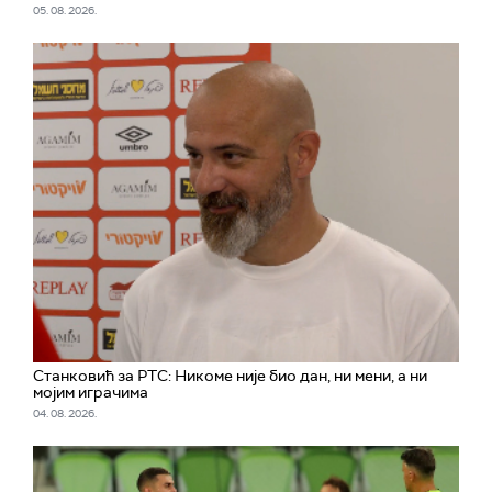
05. 08. 2026.
Станковић за РТС: Никоме није био дан, ни мени, а ни
мојим играчима
04. 08. 2026.