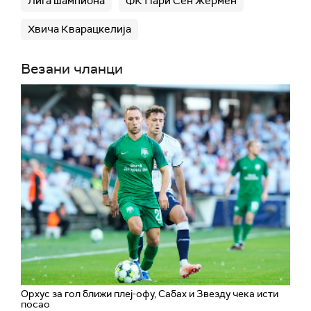
Лига шампиона
ФК Пари Сен Жермен
Хвича Кварацкелија
Везани чланци
Орхус за гол ближи плеј-офу, Сабах и Звезду чека исти
посао