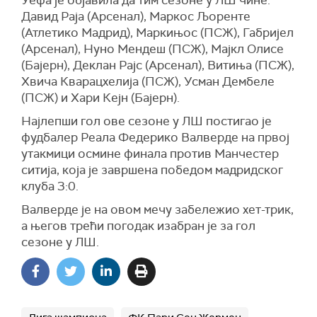
Давид Раја (Арсенал), Маркос Љоренте
(Атлетико Мадрид), Маркињос (ПСЖ), Габријел
(Арсенал), Нуно Мендеш (ПСЖ), Мајкл Олисе
(Бајерн), Деклан Рајс (Арсенал), Витиња (ПСЖ),
Хвича Кварацхелија (ПСЖ), Усман Дембеле
(ПСЖ) и Хари Кејн (Бајерн).
Најлепши гол ове сезоне у ЛШ постигао је
фудбалер Реала Федерико Валверде на првој
утакмици осмине финала против Манчестер
ситија, која је завршена победом мадридског
клуба 3:0.
Валверде је на овом мечу забележио хет-трик,
а његов трећи погодак изабран је за гол
сезоне у ЛШ.