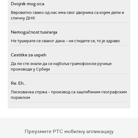
Dvojnik mog oca
Вероватно свако од нас има свог двојника са којим дели и
сличну ДНК
Nemogućnost tusiranja
Не туширате се сваког дана – не стидите се, то је здраво
Cestitke za uspeh
Да ли сте знали да се најбоље грамофонске ручице
производе у Србији
Re: Eh...
Лесковачка спржа – производ са заштићеним географским
пореклом
Преузмите РТС мобилну апликацију