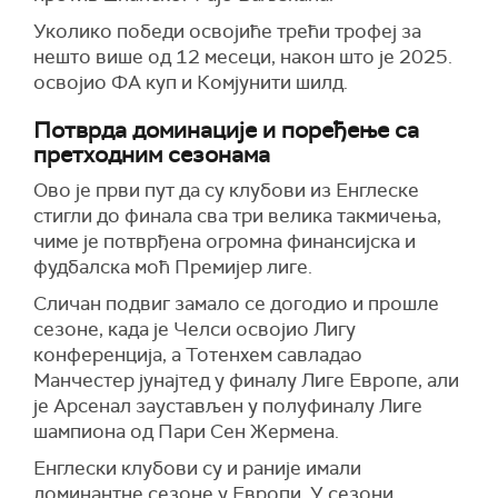
Уколико победи освојиће трећи трофеј за
нешто више од 12 месеци, након што је 2025.
освојио ФА куп и Комјунити шилд.
Потврда доминације и поређење са
претходним сезонама
Ово је први пут да су клубови из Енглеске
стигли до финала сва три велика такмичења,
чиме је потврђена огромна финансијска и
фудбалска моћ Премијер лиге.
Сличан подвиг замало се догодио и прошле
сезоне, када је Челси освојио Лигу
конференција, а Тотенхем савладао
Манчестер јунајтед у финалу Лиге Европе, али
је Арсенал заустављен у полуфиналу Лиге
шампиона од Пари Сен Жермена.
Енглески клубови су и раније имали
доминантне сезоне у Европи. У сезони