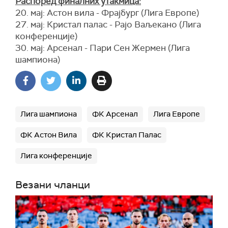
Распоред финалних утакмица:
20. мај: Астон вила - Фрајбург (Лига Европе)
27. мај: Кристал палас - Рајо Ваљекано (Лига
конференције)
30. мај: Арсенал - Пари Сен Жермен (Лига
шампиона)
Лига шампиона
ФК Арсенал
Лига Европе
ФК Астон Вила
ФК Кристал Палас
Лига конференције
Везани чланци