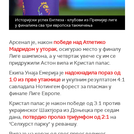
Историјски успех Енглеза - клубови из Премијер лиге
у финалима сва три европска такмичења
Арсенал је, након
победе над Атлетико
Мадридом у уторак
, осигурао место у финалу
Лиге шампиона, а у четвртак увече су им се
придружили Астон вила и Кристал палас.
Екипа Унаја Емерија је
надокнадила пораз од
1:0 из прве утакмице
и укупним резултатом 4:1
савладала Нотингем форест за пласман у
финале Лиге Европе.
Кристал палас је након победе од 3:1 против
украјинског Шахтјора из Доњецка пре седам
дана,
потврдио пролаз тријумфом од 2:1
на
"Селхурст парку" у реваншу.
Вила је на корак од свог првог великог