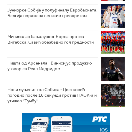
Јуниорке Србије у полуфиналу Евробаскета,
Белгија поражена великим преокретом
Минималац бањалучког Борца против
Витебска, Савић обезбедио гол предности
Ништа од Арсенала - Винисијус продужио
уговор са Реал Мадридом
Нови муњевит гол Србина - Цветковић
погодио после 16 секунди против ПАОК-а и
утишао "Тумбу"