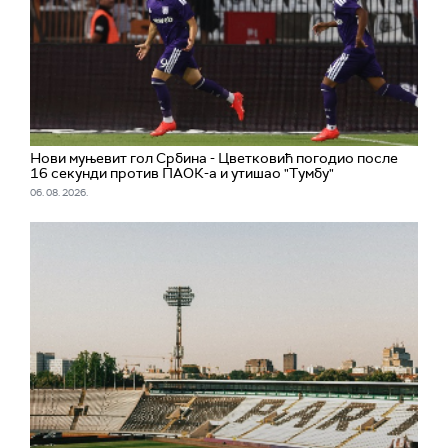
Нови муњевит гол Србина - Цветковић погодио после
16 секунди против ПАОК-а и утишао "Тумбу"
06. 08. 2026.