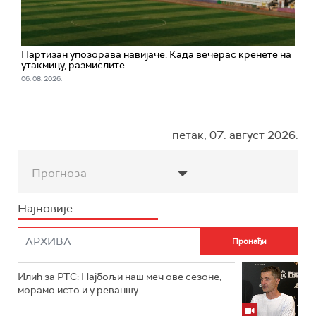
Партизан упозорава навијаче: Када вечерас кренете на
утакмицу, размислите
06. 08. 2026.
петак, 07. август 2026.
Прогноза
Најновије
Илић за РТС: Најбољи наш меч ове сезоне,
морамо исто и у реваншу