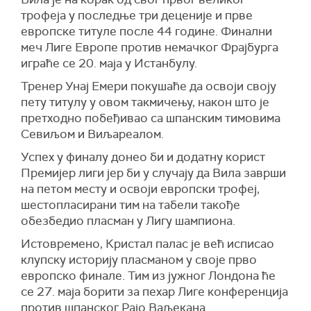
трофеја у последње три деценије и прве
европске титуле после 44 године. Финални
меч Лиге Европе против немачког Фрајбурга
играће се 20. маја у Истанбулу.
Тренер Унај Емери покушаће да освоји своју
пету титулу у овом такмичењу, након што је
претходно побеђивао са шпанским тимовима
Севиљом и Виљареалом.
Успех у финалу донео би и додатну корист
Премијер лиги јер би у случају да Вила заврши
на петом месту и освоји европски трофеј,
шестопласирани тим на табели такође
обезбедио пласман у Лигу шампиона.
Истовремено, Кристал палас је већ исписао
клупску историју пласманом у своје прво
европско финале. Тим из јужног Лондона ће
се 27. маја борити за пехар Лиге конференција
против шпанског Рајо Ваљекана.