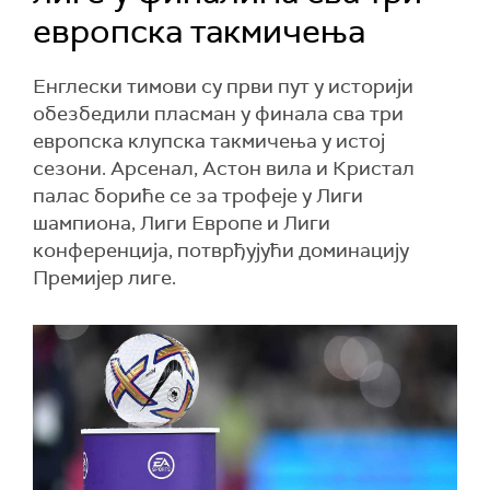
европска такмичења
Енглески тимови су први пут у историји
обезбедили пласман у финала сва три
европска клупска такмичења у истој
сезони. Арсенал, Астон вила и Кристал
палас бориће се за трофеје у Лиги
шампиона, Лиги Европе и Лиги
конференција, потврђујући доминацију
Премијер лиге.