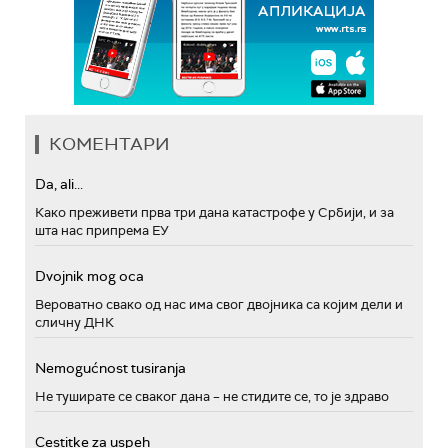
КОМЕНТАРИ
Da, ali...
Како преживети прва три дана катастрофе у Србији, и за
шта нас припрема ЕУ
Dvojnik mog oca
Вероватно свако од нас има свог двојника са којим дели и
сличну ДНК
Nemogućnost tusiranja
Не туширате се сваког дана – не стидите се, то је здраво
Cestitke za uspeh