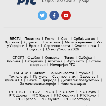
Радио Телевизија Србије
|
|
|
|
ВЕСТИ
Политика
Регион
Свет
Србија данас
|
|
|
|
Хроника
Друштво
Економија
Мерила времена
Рат
|
|
|
|
у Украјини
Време
Сервисне вести
Сматрачница
|
Подкаст
ЕУ могућности 2026
|
|
|
|
СПОРТ
Фудбал
Кошарка
Тенис
Одбојка
|
|
|
|
Рукомет
Ватерполо
Атлетика
Ауто-мото
Остали
|
спортови
Меморијал РТС
|
|
|
МАГАЗИН
Живот
Занимљивости
Музика
|
|
|
|
Технологијa
Путујемо
Свет познатих
Здравље
|
|
|
|
Филм и ТВ
Наука
Природа
Дигитални предузетник
|
За мале велике хероје
Наизглед здрав
|
|
|
|
|
ТВ
РТС 1
РТС 2
РТС 3
РТС Свет
РТС Наука
|
|
|
|
РТС Драма
РТС Живот
РТС Класика
РТС Коло
|
|
РТС Трезор
РТС Музика
РТС Полетарац