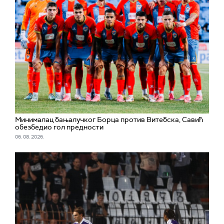
Минималац бањалучког Борца против Витебска, Савић
обезбедио гол предности
06. 08. 2026.