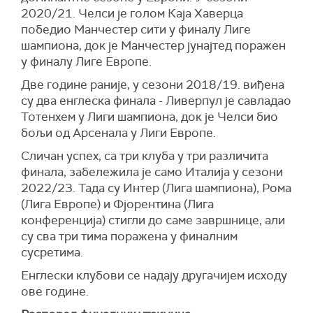
2020/21. Челси је голом Каја Хаверца
победио Манчестер сити у финалу Лиге
шампиона, док је Манчестер јунајтед поражен
у финалу Лиге Европе.
Две године раније, у сезони 2018/19. виђена
су два енглеска финала - Ливерпул је савладао
Тотенхем у Лиги шампиона, док је Челси био
бољи од Арсенала у Лиги Европе.
Сличан успех, са три клуба у три различита
финала, забележила је само Италија у сезони
2022/23. Тада су Интер (Лига шампиона), Рома
(Лига Европе) и Фјорентина (Лига
конференција) стигли до саме завршнице, али
су сва три тима поражена у финалним
сусретима.
Енглески клубови се надају другачијем исходу
ове године.