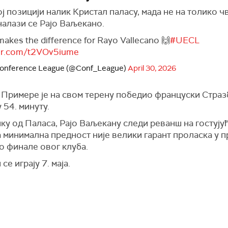
ј позицији налик Кристал паласу, мада не на толико ч
налази се Рајо Ваљекано.
akes the difference for Rayo Vallecano 🙌
#UECL
ter.com/t2VOv5iume
onference League (@Conf_League)
April 30, 2026
 Примере је на свом терену победио француски Страз
 54. минуту.
ку од Паласа, Рајо Ваљекану следи реванш на гостују
а минимална предност није велики гарант проласка у 
о финале овог клуба.
се играју 7. маја.