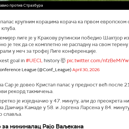
лавио против Стразбура
 палас крупним корацима корача ка првом европском 
 клуба.
емијер лиге је у Кракову рутински победио Шахтјор 
но је тек да се комплетно не распадну на свом терену
рали у меч за трофеј Лиге конференције.
kest goal in
#UECL
history 🤯
pic.twitter.com/nfzBeMiY
onference League (@Conf_League)
April 30, 2026
 Сар је довео Кристал палас у предност већ после 2
ови рекорд такмичења.
ретко је изједначио у 47. минуту, али до преокрета н
 Даичија Камаде у 58. и Јоргена Ларсена у 84. минуту
о славља.
 за минималац Рајо Ваљекана