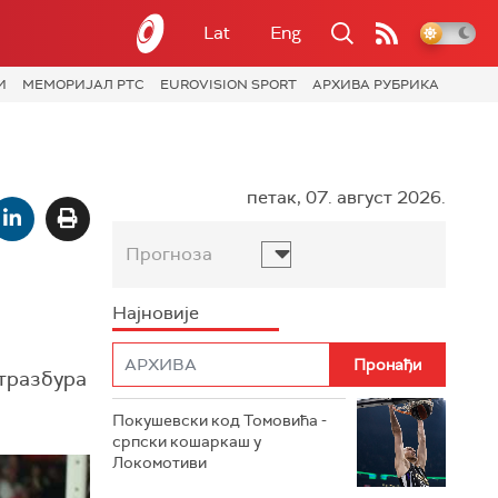
Lat
Eng
И
МЕМОРИЈАЛ РТС
EUROVISION SPORT
АРХИВА РУБРИКА
петак, 07. август 2026.
Прогноза
Најновије
Стразбура
Покушевски код Томовића -
српски кошаркаш у
Локомотиви