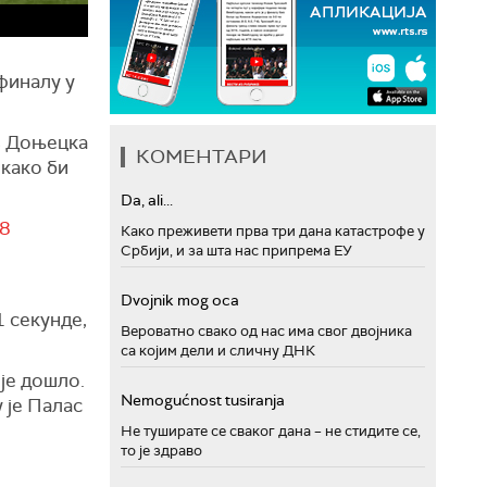
финалу у
из Доњецка
КОМЕНТАРИ
 како би
Da, ali...
w8
Како преживети прва три дана катастрофе у
Србији, и за шта нас припрема ЕУ
Dvojnik mog oca
1 секунде,
Вероватно свако од нас има свог двојника
са којим дели и сличну ДНК
ије дошло.
Nemogućnost tusiranja
 је Палас
Не туширате се сваког дана – не стидите се,
то је здраво