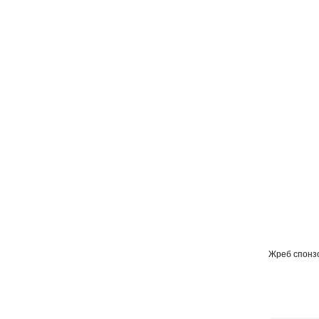
Жреб спонз