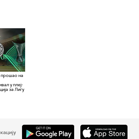
 прошао на
вал у плеј-
ија за Лигу
кацију