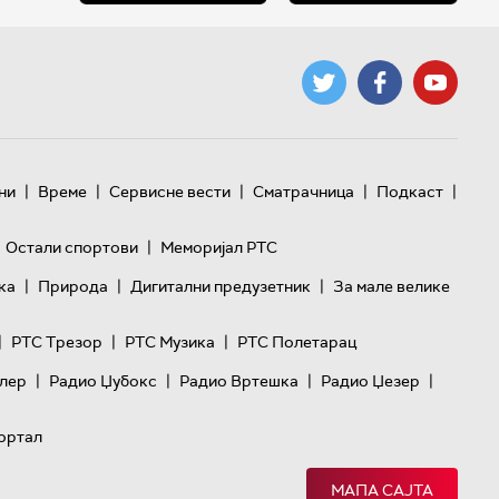
|
|
|
|
|
ни
Време
Сервисне вести
Сматрачница
Подкаст
|
Остали спортови
Меморијал РТС
|
|
|
ка
Природа
Дигитални предузетник
За мале велике
|
|
|
РТС Трезор
РТС Музика
РТС Полетарац
|
|
|
|
лер
Радио Џубокс
Радио Вртешка
Радио Џезер
ортал
МАПА САЈТА