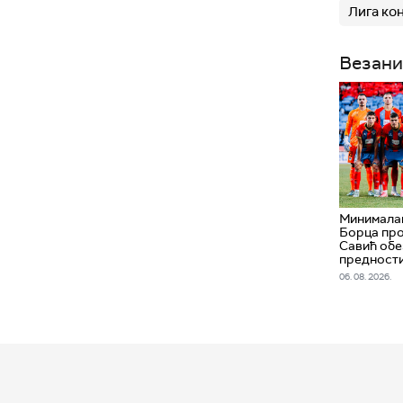
Лига ко
Везани
Минимала
Борца про
Савић обе
предност
06. 08. 2026.