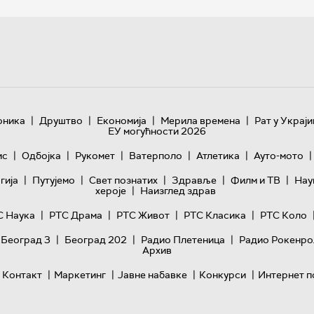
|
|
|
|
оника
Друштво
Економија
Мерила времена
Рат у Украји
ЕУ могућности 2026
|
|
|
|
|
|
ис
Одбојка
Рукомет
Ватерполо
Атлетика
Ауто-мото
|
|
|
|
|
гијa
Путујемо
Свет познатих
Здравље
Филм и ТВ
Нау
|
хероје
Наизглед здрав
|
|
|
|
С Наука
РТС Драма
РТС Живот
РТС Класика
РТС Коло
|
|
|
 Београд 3
Београд 202
Радио Плетеница
Радио Рокенро
Архив
|
|
|
|
Контакт
Маркетинг
Јавне набавке
Конкурси
Интернет п