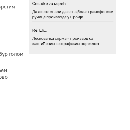
Cestitke za uspeh
врстим
Да ли сте знали да се најбоље грамофонске
ручице производе у Србији
Re: Eh...
Лесковачка спржа – производ са
заштићеним географским пореклом
бур голом
ћем
прво