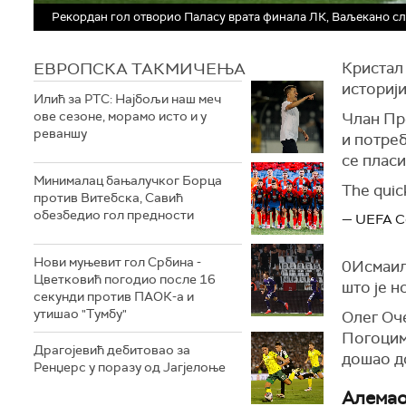
Рекордан гол отворио Паласу врата финала ЛК, Ваљекано с
ЕВРОПСКА ТАКМИЧЕЊА
Кристал
историји
Илић за РТС: Најбољи наш меч
ове сезоне, морамо исто и у
Члан Пр
реваншу
и потреб
се пласи
Минималац бањалучког Борца
The quic
против Витебска, Савић
обезбедио гол предности
— UEFA C
Нови муњевит гол Србина -
0Исмаила
Цветковић погодио после 16
што је н
секунди против ПАОК-а и
утишао "Тумбу"
Олег Оче
Погоцима
Драгојевић дебитовао за
дошао д
Ренџерс у поразу од Јагјелоње
Алемао