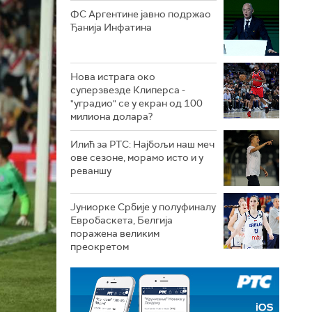
ФС Аргентине јавно подржао
Ђанија Инфатина
Нова истрага око
суперзвезде Клиперса -
"уградио" се у екран од 100
милиона долара?
Илић за РТС: Најбољи наш меч
ове сезоне, морамо исто и у
реваншу
Јуниорке Србије у полуфиналу
Евробаскета, Белгија
поражена великим
преокретом