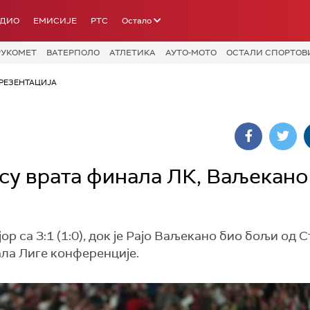
АДИО
ЕМИСИЈЕ
РТС
Остало
РУКОМЕТ
ВАТЕРПОЛО
АТЛЕТИКА
АУТО-МОТО
ОСТАЛИ СПОРТОВ
РЕЗЕНТАЦИЈА
су врата финала ЛК, Ваљекано
 са 3:1 (1:0), док је Рајо Ваљекано био бољи од 
ала Лиге конференције.