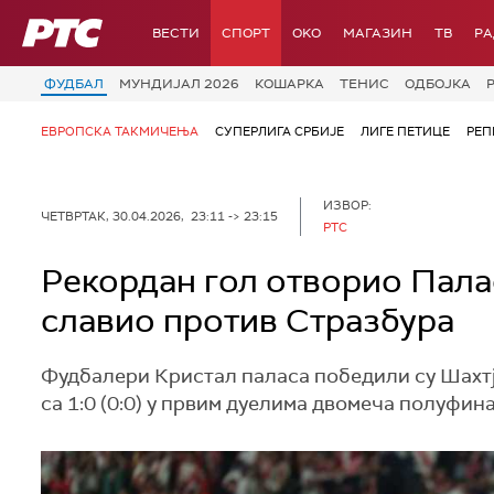
РТС
ВЕСТИ
СПОРТ
OKO
МАГАЗИН
ТВ
Р
ФУДБАЛ
МУНДИЈАЛ 2026
КОШАРКА
ТЕНИС
ОДБОЈКА
ЕВРОПСКА ТАКМИЧЕЊА
СУПЕРЛИГА СРБИЈЕ
ЛИГЕ ПЕТИЦЕ
РЕП
ИЗВОР:
ЧЕТВРТАК, 30.04.2026, 23:11 -> 23:15
РТС
Рекордан гол отворио Пала
славио против Стразбура
Фудбалери Кристал паласа победили су Шахтјор
са 1:0 (0:0) у првим дуелима двомеча полуфин