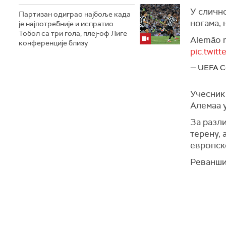
У слично
Партизан одиграо најбоље када
ногама, 
је најпотребније и испратио
Тобол са три гола, плеј-оф Лиге
Alemão m
конференције близу
pic.twit
— UEFA C
Учесник
Алемаа у
За разли
терену, 
европск
Реванши 