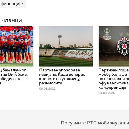
нференције
 чланци
ц бањалучког
Партизан упозорава
Партизан лоше
тив Витебска,
навијаче: Када вечерас
жребу, Хетафе
збедио гол
кренете на утакмицу,
потенцијални ри
и
размислите
офу квалификац
конференције
06. 08. 2026.
03. 08. 2026.
Преузмите РТС мобилну апли