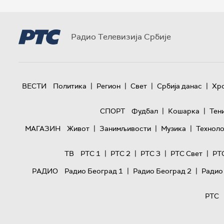
Радио Телевизија Србије
|
|
|
|
ВЕСТИ
Политика
Регион
Свет
Србија данас
Хр
|
|
СПОРТ
Фудбал
Кошарка
Тен
|
|
|
МАГАЗИН
Живот
Занимљивости
Музика
Техноло
|
|
|
|
ТВ
РТС 1
РТС 2
РТС 3
РТС Свет
РТ
|
|
РАДИО
Радио Београд 1
Радио Београд 2
Радио
РТС