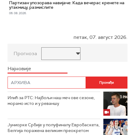
Партизан упозорава навијаче: Када вечерас кренете на
утакмицу, размислите
06. 08. 2026.
петак, 07. август 2026.
Прогноза
Најновије
Илић за РТС: Најбољи наш меч ове сезоне,
морамо исто и у реваншу
Јуниорке Србије у полуфиналу Евробаскета,
Белгија поражена великим преокретом