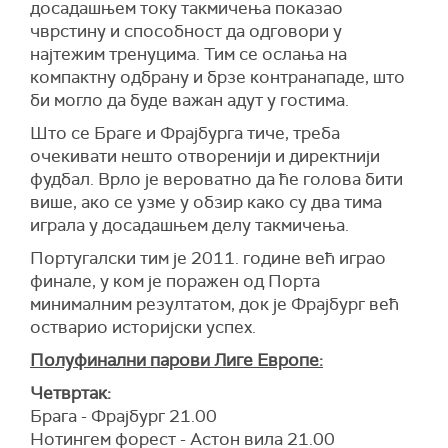
досадашњем току такмичења показао
чврстину и способност да одговори у
најтежим тренуцима. Тим се ослања на
компактну одбрану и брзе контранападе, што
би могло да буде важан адут у гостима.
Што се Браге и Фрајбурга тиче, треба
очекивати нешто отворенији и директнији
фудбал. Врло је вероватно да ће голова бити
више, ако се узме у обзир како су два тима
играла у досадашњем делу такмичења.
Португалски тим је 2011. године већ играо
финале, у ком је поражен од Порта
минималним резултатом, док је Фрајбург већ
остварио историјски успех.
Полуфинални парови Лиге Европе:
Четвртак:
Брага - Фрајбург 21.00
Нотингем форест - Астон вила 21.00