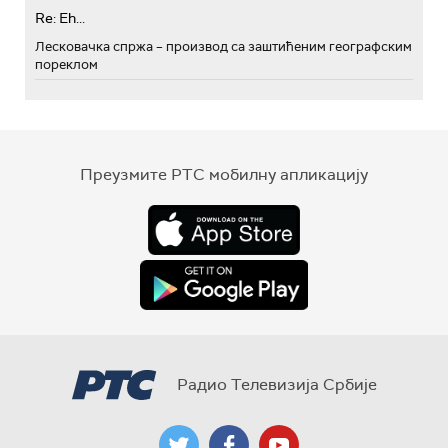
Re: Eh...
Лесковачка спржа – производ са заштићеним географским
пореклом
Преузмите РТС мобилну апликацију
Радио Телевизија Србије