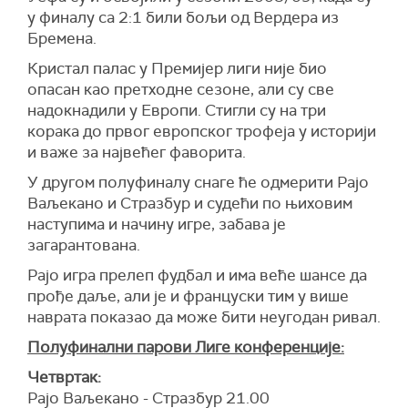
у финалу са 2:1 били бољи од Вердера из
Бремена.
Кристал палас у Премијер лиги није био
опасан као претходне сезоне, али су све
надокнадили у Европи. Стигли су на три
корака до првог европског трофеја у историји
и важе за највећег фаворита.
У другом полуфиналу снаге ће одмерити Рајо
Ваљекано и Стразбур и судећи по њиховим
наступима и начину игре, забава је
загарантована.
Рајо игра прелеп фудбал и има веће шансе да
прође даље, али је и француски тим у више
наврата показао да може бити неугодан ривал.
Полуфинални парови Лиге конференције:
Четвртак:
Рајо Ваљекано - Стразбур 21.00