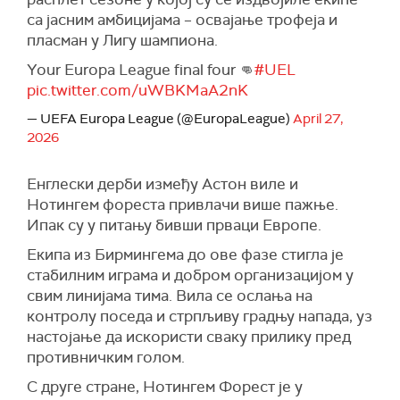
са јасним амбицијама – освајање трофеја и
пласман у Лигу шампиона.
Your Europa League final four 👊
#UEL
pic.twitter.com/uWBKMaA2nK
— UEFA Europa League (@EuropaLeague)
April 27,
2026
Енглески дерби између Астон виле и
Нотингем фореста привлачи више пажње.
Ипак су у питању бивши прваци Европе.
Екипа из Бирмингема до ове фазе стигла је
стабилним играма и добром организацијом у
свим линијама тима. Вила се ослања на
контролу поседа и стрпљиву градњу напада, уз
настојање да искористи сваку прилику пред
противничким голом.
С друге стране, Нотингем Форест је у