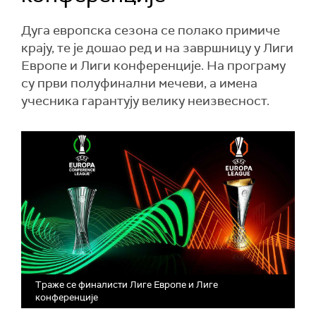
Дуга европска сезона се полако примиче
крају, те је дошао ред и на завршницу у Лиги
Европе и Лиги конференције. На програму
су први полуфинални мечеви, а имена
учесника гарантују велику неизвесност.
Траже се финалисти Лиге Европе и Лиге
конференције