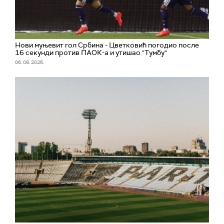
Нови муњевит гол Србина - Цветковић погодио после
16 секунди против ПАОК-а и утишао "Тумбу"
06. 08. 2026.