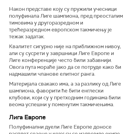
Након представе коју су пружили учесници
полуфинала Лиге шампиона, пред преосталим
тимовима у другоразредном и
трећеразредном европском такмичењу је
тежак задатак.
Квалитет сигурно није на приближном нивоу,
али су сусрети у завршници Лиге Европе и
Лиге конференције често били забавнији.
Овога пута мораће јако да се потруде како би
надмашили чланове елитног ранга.
Материјала свакако има, а за разлику од Лиге
шампиона, фаворити ће бити енглески
клубови, који су у претходним годинама били
веома успешни у поменутим такмичењима.
Лига Европе
Полуфинални дуели Лиге Европе доносе
расплет сезоне у којој су се издвојиле екипе