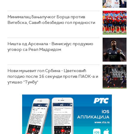
Минималац бањалучког Борца против
Витебска, Савић обезбедио гол предности
Ништа од Арсенала - Винисијус продужио
уговор са Реал Мадридом
Нови муњевит гол Србина - Цветковић
погодио после 16 секунди против ПАОК-а и
утишао "Тумбу"