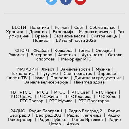
|
|
|
|
ВЕСТИ
Политика
Регион
Свет
Србија данас
|
|
|
|
Хроника
Друштво
Економија
Мерила времена
Рат
|
|
|
|
у Украјини
Време
Сервисне вести
Сматрачница
|
Подкаст
ЕУ могућности 2026
|
|
|
|
СПОРТ
Фудбал
Кошарка
Тенис
Одбојка
|
|
|
|
Рукомет
Ватерполо
Атлетика
Ауто-мото
Остали
|
спортови
Меморијал РТС
|
|
|
МАГАЗИН
Живот
Занимљивости
Музика
|
|
|
|
Технологијa
Путујемо
Свет познатих
Здравље
|
|
|
|
Филм и ТВ
Наука
Природа
Дигитални предузетник
|
За мале велике хероје
Наизглед здрав
|
|
|
|
|
ТВ
РТС 1
РТС 2
РТС 3
РТС Свет
РТС Наука
|
|
|
|
РТС Драма
РТС Живот
РТС Класика
РТС Коло
|
|
РТС Трезор
РТС Музика
РТС Полетарац
|
|
РАДИО
Радио Београд 1
Радио Београд 2
Радио
|
|
|
Београд 3
Београд 202
Радио Плетеница
Радио
|
|
|
Рокенролер
Радио Џубокс
Радио Вртешка
Радио
|
Џезер
Архив