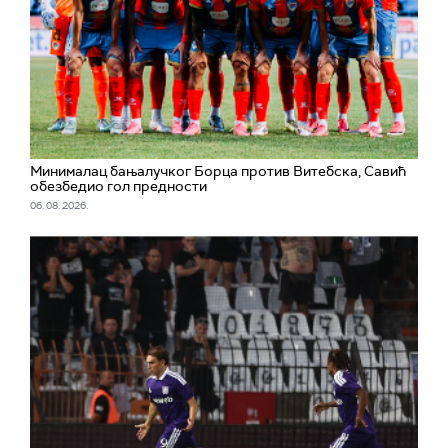
Минималац бањалучког Борца против Витебска, Савић
обезбедио гол предности
06. 08. 2026.