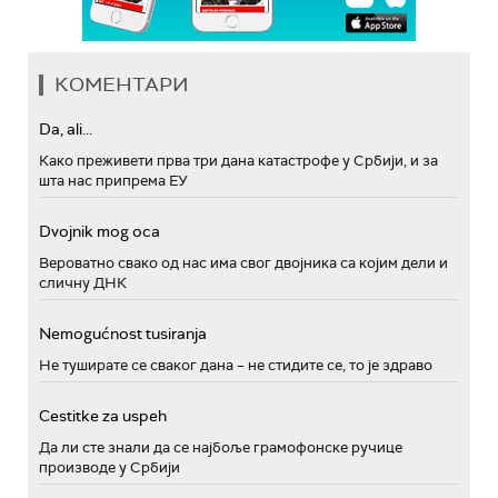
КОМЕНТАРИ
Da, ali...
Како преживети прва три дана катастрофе у Србији, и за
шта нас припрема ЕУ
Dvojnik mog oca
Вероватно свако од нас има свог двојника са којим дели и
сличну ДНК
Nemogućnost tusiranja
Не туширате се сваког дана – не стидите се, то је здраво
Cestitke za uspeh
Да ли сте знали да се најбоље грамофонске ручице
производе у Србији