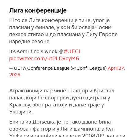
Лига конференције
Што се Лиге конференције тиче, улог је
пласман у финале, у ком би освајач осим
пехара стигао и до пласмана у Лигу Европе
наредне сезоне.
It's semi-finals week 🍿
#UECL
pic.twitter.com/utPLDvcyM6
— UEFA Conference League (@Conf_League)
April 27,
2026
Атрактивнији пар чине Шахтјор и Кристал
палас, који ће свој први дуел одиграти у
Кракову, због рата који и даље траје у
Украјини.
Екипа из Доњецка је не тако давно била
озбиљан фактор и у Лиги шампиона, а Куп
Уефа су и освојили у сезони 2008/09, када су