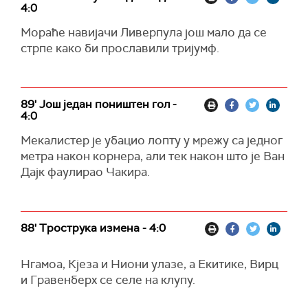
4:0
Мораће навијачи Ливерпула још мало да се
стрпе како би прославили тријумф.
89' Још један поништен гол -
4:0
Мекалистер је убацио лопту у мрежу са једног
метра након корнера, али тек након што је Ван
Дајк фаулирао Чакира.
88' Трострука измена - 4:0
Нгамоа, Кјеза и Ниони улазе, а Екитике, Вирц
и Гравенберх се селе на клупу.