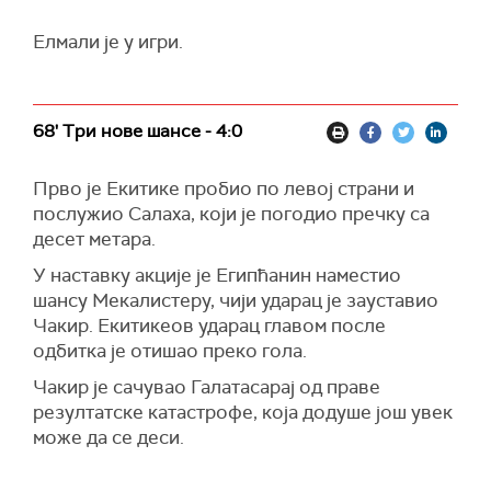
Елмали је у игри.
68' Три нове шансе - 4:0
Прво је Екитике пробио по левој страни и
послужио Салаха, који је погодио пречку са
десет метара.
У наставку акције је Египћанин наместио
шансу Мекалистеру, чији ударац је зауставио
Чакир. Екитикеов ударац главом после
одбитка је отишао преко гола.
Чакир је сачувао Галатасарај од праве
резултатске катастрофе, која додуше још увек
може да се деси.