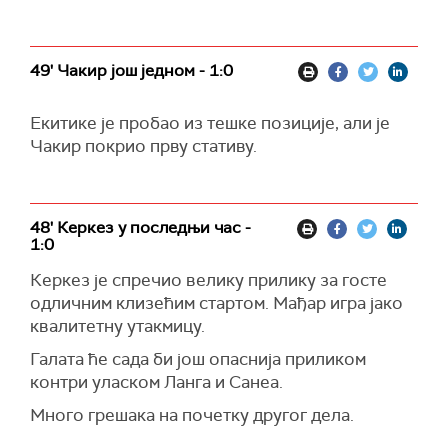
49' Чакир још једном - 1:0
Екитике је пробао из тешке позиције, али је
Чакир покрио прву стативу.
48' Керкез у последњи час -
1:0
Керкез је спречио велику прилику за госте
одличним клизећим стартом. Мађар игра јако
квалитетну утакмицу.
Галата ће сада би још опаснија приликом
контри уласком Ланга и Санеа.
Много грешака на почетку другог дела.