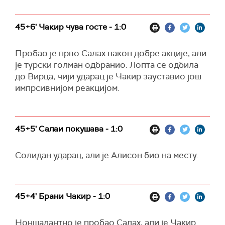
45+6' Чакир чува госте - 1:0
Пробао је прво Салах након добре акције, али
је турски голман одбранио. Лопта се одбила
до Вирца, чији ударац је Чакир зауставио још
импрсивнијом реакцијом.
45+5' Салаи покушава - 1:0
Солидан ударац, али је Алисон био на месту.
45+4' Брани Чакир - 1:0
Ноншалантно је пробао Салах, али је Чакир