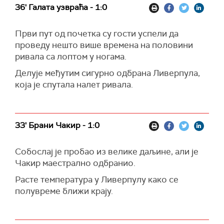
36' Галата узвраћа - 1:0
Први пут од почетка су гости успели да
проведу нешто више времена на половини
ривала са лоптом у ногама.
Делује међутим сигурно одбрана Ливерпула,
која је спутала налет ривала.
33' Брани Чакир - 1:0
Собослај је пробао из велике даљине, али је
Чакир маестрално одбранио.
Расте температура у Ливерпулу како се
полувреме ближи крају.