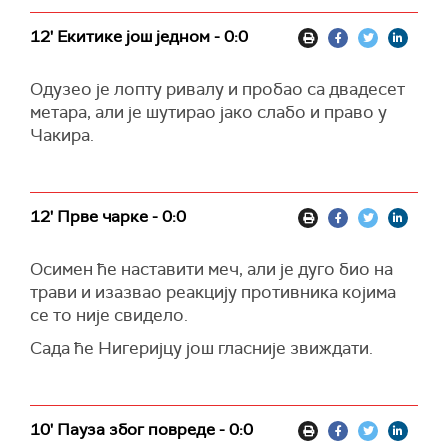
12' Екитике још једном - 0:0
Одузео је лопту ривалу и пробао са двадесет
метара, али је шутирао јако слабо и право у
Чакира.
12' Прве чарке - 0:0
Осимен ће наставити меч, али је дуго био на
трави и изазвао реакцију противника којима
се то није свидело.
Сада ће Нигеријцу још гласније звиждати.
10' Пауза због повреде - 0:0