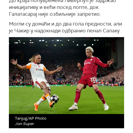
До краја полувремена Ливерпул је задржао
иницијативу и већи посед лопте, док
Галатасарај није озбиљније запретио.
Могли су домаћи и до два гола предности, али
је Чакир у надокнади одбранио пенал Салаху.
Tanjug/AP Photo
Jon Super