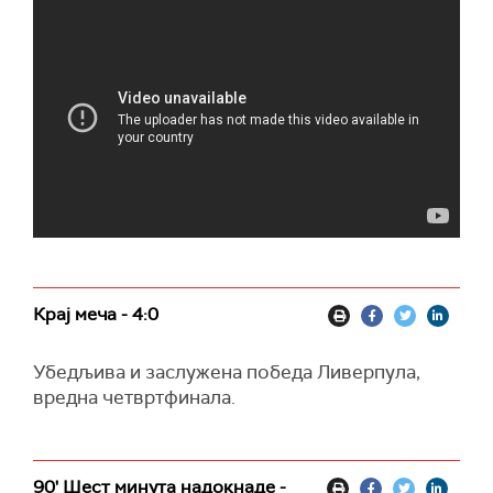
Крај меча - 4:0
Убедљива и заслужена победа Ливерпула,
вредна четвртфинала.
90' Шест минута надокнаде -