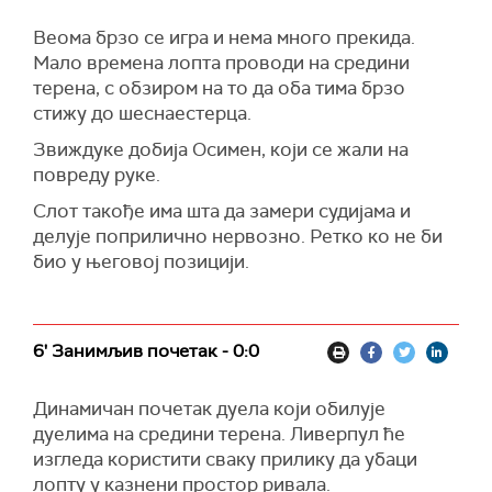
Веома брзо се игра и нема много прекида.
Мало времена лопта проводи на средини
терена, с обзиром на то да оба тима брзо
стижу до шеснаестерца.
Звиждуке добија Осимен, који се жали на
повреду руке.
Слот такође има шта да замери судијама и
делује поприлично нервозно. Ретко ко не би
био у његовој позицији.
6' Занимљив почетак - 0:0
Динамичан почетак дуела који обилује
дуелима на средини терена. Ливерпул ће
изгледа користити сваку прилику да убаци
лопту у казнени простор ривала.