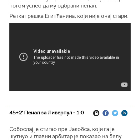
ногом успео да му одбрани пенал.
Ретка грешка Египћанина, који није онај стари.
45+2' Пенал за Ливерпул - 1:0
Собослај је стигао пре Јакобса, који га је
шутнуо и главни арбитар је показао на белу