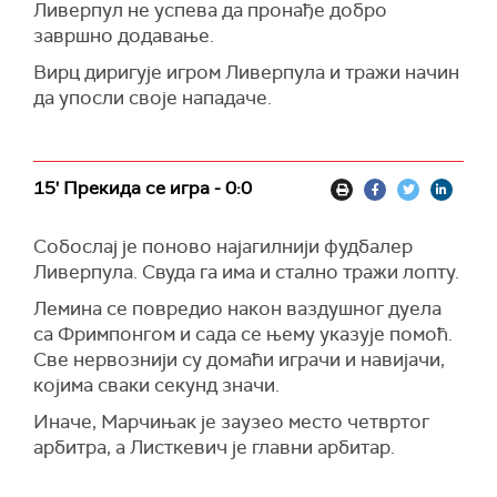
Ливерпул не успева да пронађе добро
завршно додавање.
Вирц диригује игром Ливерпула и тражи начин
да упосли своје нападаче.
15' Прекида се игра - 0:0
Собослај је поново најагилнији фудбалер
Ливерпула. Свуда га има и стално тражи лопту.
Лемина се повредио након ваздушног дуела
са Фримпонгом и сада се њему указује помоћ.
Све нервознији су домаћи играчи и навијачи,
којима сваки секунд значи.
Иначе, Марчињак је заузео место четвртог
арбитра, а Листкевич је главни арбитар.