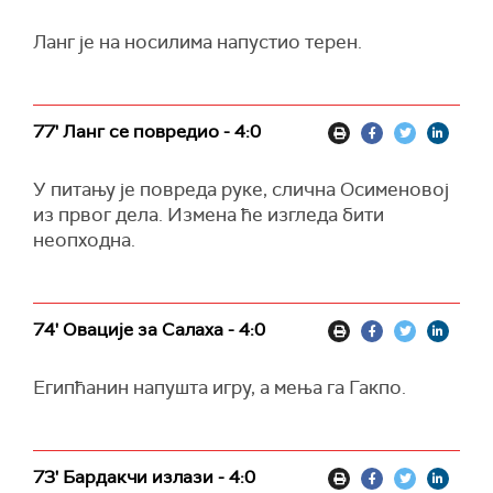
Ланг је на носилима напустио терен.
77' Ланг се повредио - 4:0
У питању је повреда руке, слична Осименовој
из првог дела. Измена ће изгледа бити
неопходна.
74' Овације за Салаха - 4:0
Египћанин напушта игру, а мења га Гакпо.
73' Бардакчи излази - 4:0