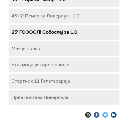
45+2' Пенал за Ливерпул - 1:0
25' ГООООЛ! Собослај за 1:0
Меч је почео
Утакмица ускоро почиње
Стартних 11 Галатасараја
Прва постава Ливерпула