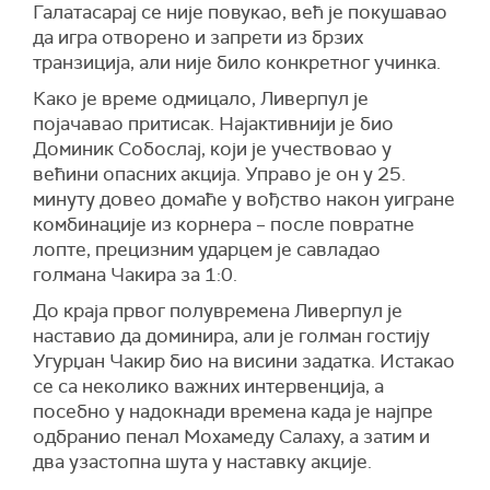
Галатасарај се није повукао, већ је покушавао
да игра отворено и запрети из брзих
транзиција, али није било конкретног учинка.
Како је време одмицало, Ливерпул је
појачавао притисак. Најактивнији је био
Доминик Собослај, који је учествовао у
већини опасних акција. Управо је он у 25.
минуту довео домаће у вођство након уигране
комбинације из корнера – после повратне
лопте, прецизним ударцем је савладао
голмана Чакира за 1:0.
До краја првог полувремена Ливерпул је
наставио да доминира, али је голман гостију
Угурџан Чакир био на висини задатка. Истакао
се са неколико важних интервенција, а
посебно у надокнади времена када је најпре
одбранио пенал
Мохамеду Салаху
, а затим и
два узастопна шута у наставку акције.