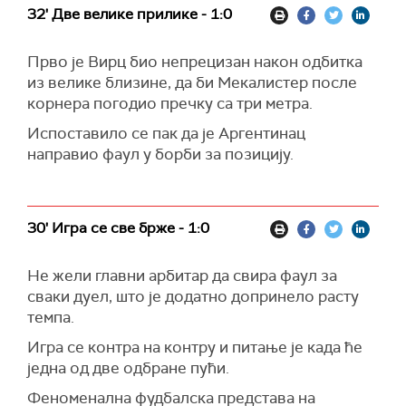
32' Две велике прилике - 1:0
Прво је Вирц био непрецизан након одбитка
из велике близине, да би Мекалистер после
корнера погодио пречку са три метра.
Испоставило се пак да је Аргентинац
направио фаул у борби за позицију.
30' Игра се све брже - 1:0
Не жели главни арбитар да свира фаул за
сваки дуел, што је додатно допринело расту
темпа.
Игра се контра на контру и питање је када ће
једна од две одбране пући.
Феноменална фудбалска представа на