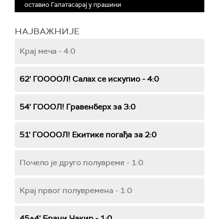
оставио Галатасарај у прашини
НАЈВАЖНИЈЕ
Крај меча - 4:0
62' ГООООЛ! Салах се искупио - 4:0
54' ГОООЛ! Гравенберх за 3:0
51' ГООООЛ! Екитике погађа за 2:0
Почело је друго полувреме - 1:0
Крај првог полувремена - 1:0
45+4' Брани Чакир - 1:0