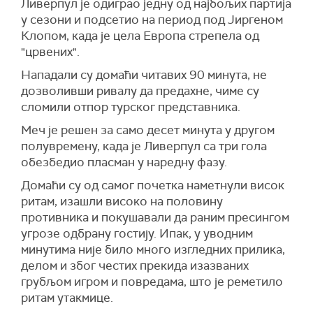
Ливерпул је одиграо једну од најбољих партија
у сезони и подсетио на период под Јиргеном
Клопом, када је цела Европа стрепела од
"црвених".
Нападали су домаћи читавих 90 минута, не
дозволивши ривалу да предахне, чиме су
сломили отпор турског представника.
Меч је решен за само десет минута у другом
полувремену, када је Ливерпул са три гола
обезбедио пласман у наредну фазу.
Домаћи су од самог почетка наметнули висок
ритам, изашли високо на половину
противника и покушавали да раним пресингом
угрозе одбрану гостију. Ипак, у уводним
минутима није било много изгледних прилика,
делом и због честих прекида изазваних
грубљом игром и повредама, што је реметило
ритам утакмице.