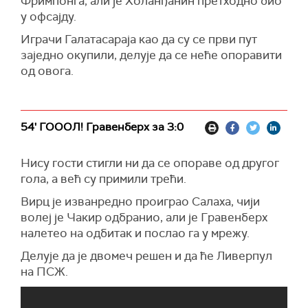
Фримпонга, али је Холанђанин претходно био
у офсајду.
Играчи Галатасараја као да су се први пут
заједно окупили, делује да се неће опоравити
од овога.
54' ГОООЛ! Гравенберх за 3:0
Нису гости стигли ни да се опораве од другог
гола, а већ су примили трећи.
Вирц је изванредно проиграо Салаха, чији
волеј је Чакир одбранио, али је Гравенберх
налетео на одбитак и послао га у мрежу.
Делује да је двомеч решен и да ће Ливерпул
на ПСЖ.