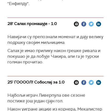
"Енфилду".
28' Салах промашује - 1:0
Навијачи су препознали моменат и дају велику
подршку својим миљницима.
Салах је имао прилику након грешке ривала и
покушао је да лобује Чакира, али га је турски
голман прочитао.
25' ГООООЛ! Собослај за 1:0
Најбољи играч Ливерпула ове сезоне
постиже још један сјајн гол.
Након уигране акције из корнера, Мекалистер