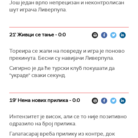
Још један врло непрецизан и неконтролисан
шут играча Ливерпула.
21' Живци се тање - 0:0
Тореира се жали на повреду и игра је поново
прекинута. Бесни су навијачи Ливерпула.
Сигирно је да ће турски клуб покушати да
"украде" сваки секунд.
19' Нема нових прилика - 0:0
Интензитет је висок, али се то није позитивно
одразило на број прилика.
Галатасарај вреба прилику из контре, док