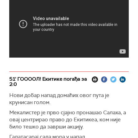
51' ГООООЛ! Екитике погађа за
2:0
Нови добар напад домаћих овог пута је
крунисан голом.
Мекалистер је прво сјајно пронашао Салаха, а
овај центрирао право до Екитикеа, ком није
било тешко да заврши акцију.
Галатасарај сада мора у напад.