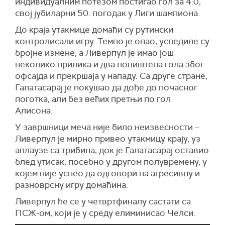
индивидуалним потезом постигао гол за 4:0,
свој јубиларни 50. погодак у Лиги шампиона.
До краја утакмице домаћи су рутински
контролисали игру. Темпо је опао, уследиле су
бројне измене, а Ливерпул је имао још
неколико прилика и два поништена гола због
офсајда и прекршаја у нападу. Са друге стране,
Галатасарај је покушао да дође до почасног
поготка, али без већих претњи по гол
Алисона.
У завршници меча није било неизвесности –
Ливерпул је мирно привео утакмицу крају, уз
аплаузе са трибина, док је Галатасарај оставио
блед утисак, посебно у другом полувремену, у
којем није успео да одговори на агресивну и
разноврсну игру домаћина.
Ливерпул ће се у четвртфиналу састати са
ПСЖ-ом, који је у среду елиминисао Челси.