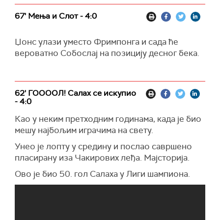
67' Мења и Слот - 4:0
Џонс улази уместо Фримпонга и сада ће
вероватно Собослај на позицију десног бека.
62' ГООООЛ! Салах се искупио
- 4:0
Као у неким претходним годинама, када је био
мешу најбољим играчима на свету.
Унео је лопту у средину и послао савршено
пласирану иза Чакирових леђа. Мајсторија.
Ово је био 50. гол Салаха у Лиги шампиона.