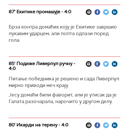
87' Екитике промашује - 4:0
Брза контра домаћих коју је Екитике завршио
лукавим ударцем, али лопта одлази поред
гола.
85' Подиже Ливерпул ручну -
4:0
Питање победника је решено и сада Ливерпул
мирно приводи меч крају.
Јесу домаћи били фаворит, али је утисак да је
Галата разочарала, нарочито у другом делу.
80' Икарди на терену - 4:0