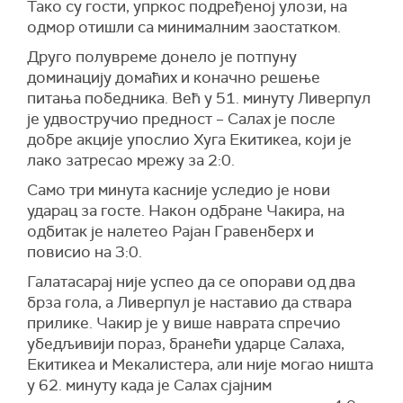
Тако су гости, упркос подређеној улози, на
одмор отишли са минималним заостатком.
Друго полувреме донело је потпуну
доминацију домаћих и коначно решење
питања победника. Већ у 51. минуту Ливерпул
је удвостручио предност – Салах је после
добре акције упослио Хуга Екитикеа, који је
лако затресао мрежу за 2:0.
Само три минута касније уследио је нови
ударац за госте. Након одбране Чакира, на
одбитак је налетео Рајан Гравенберх и
повисио на 3:0.
Галатасарај није успео да се опорави од два
брза гола, а Ливерпул је наставио да ствара
прилике. Чакир је у више наврата спречио
убедљивији пораз, бранећи ударце Салаха,
Екитикеа и Мекалистера, али није могао ништа
у 62. минуту када је Салах сјајним