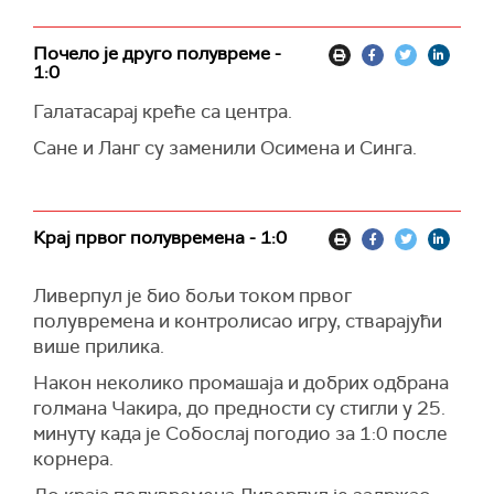
Почело је друго полувреме -
1:0
Галатасарај креће са центра.
Сане и Ланг су заменили Осимена и Синга.
Крај првог полувремена - 1:0
Ливерпул је био бољи током првог
полувремена и контролисао игру, стварајући
више прилика.
Након неколико промашаја и добрих одбрана
голмана Чакира, до предности су стигли у 25.
минуту када је Собослај погодио за 1:0 после
корнера.