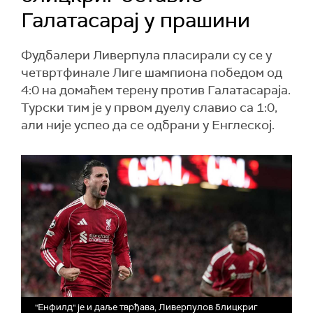
Галатасарај у прашини
Фудбалери Ливерпула пласирали су се у
четвртфинале Лиге шампиона победом од
4:0 на домаћем терену против Галатасараја.
Турски тим је у првом дуелу славио са 1:0,
али није успео да се одбрани у Енглеској.
"Енфилд" је и даље тврђава, Ливерпулов блицкриг