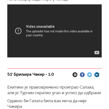
51' Бриљира Чакир - 1:0
Екитике је правовремено проиграо Салаха,
али је Турчин скратио угао и успео да одбрани.
Одавно би Галата била ван меча да није
Чакира.