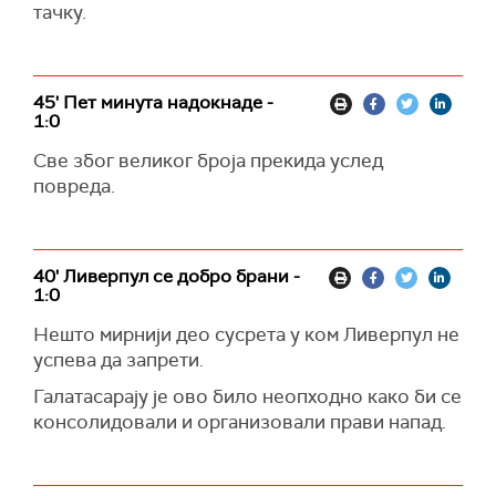
тачку.
45' Пет минута надокнаде -
1:0
Све због великог броја прекида услед
повреда.
40' Ливерпул се добро брани -
1:0
Нешто мирнији део сусрета у ком Ливерпул не
успева да запрети.
Галатасарају је ово било неопходно како би се
консолидовали и организовали прави напад.