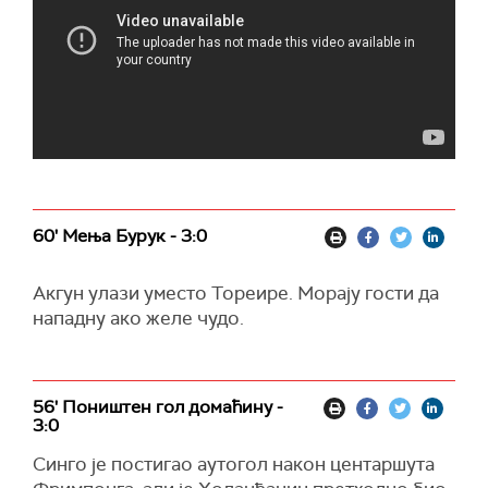
60' Мења Бурук - 3:0
Акгун улази уместо Тореире. Морају гости да
нападну ако желе чудо.
56' Поништен гол домаћину -
3:0
Синго је постигао аутогол након центаршута