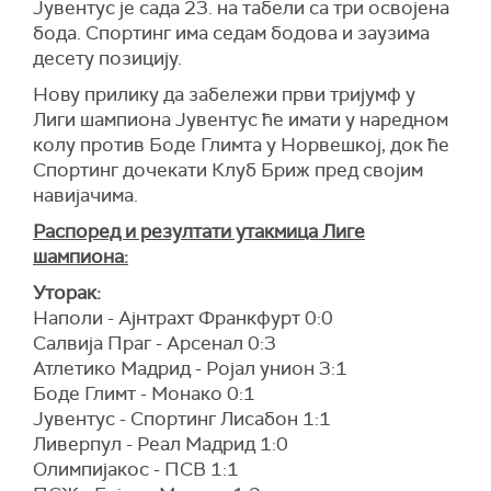
Јувентус је сада 23. на табели са три освојена
бода. Спортинг има седам бодова и заузима
десету позицију.
Нову прилику да забележи први тријумф у
Лиги шампиона Јувентус ће имати у наредном
колу против Боде Глимта у Норвешкој, док ће
Спортинг дочекати Клуб Бриж пред својим
навијачима.
Распоред и резултати утакмица Лиге
шампиона:
Уторак:
Наполи - Ајнтрахт Франкфурт 0:0
Салвија Праг - Арсенал 0:3
Атлетико Мадрид - Ројал унион 3:1
Боде Глимт - Монако 0:1
Јувентус - Спортинг Лисабон 1:1
Ливерпул - Реал Мадрид 1:0
Олимпијакос - ПСВ 1:1