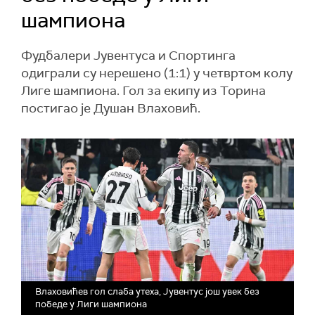
шампиона
Фудбалери Јувентуса и Спортинга
одиграли су нерешено (1:1) у четвртом колу
Лиге шампиона. Гол за екипу из Торина
постигао је Душан Влаховић.
Влаховићев гол слаба утеха, Јувентус још увек без
победе у Лиги шампиона