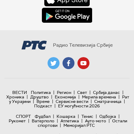
Радио Телевизија Србије
|
|
|
|
ВЕСТИ
Политика
Регион
Свет
Србија данас
|
|
|
|
Хроника
Друштво
Економија
Мерила времена
Рат
|
|
|
|
у Украјини
Време
Сервисне вести
Сматрачница
|
Подкаст
ЕУ могућности 2026
|
|
|
|
СПОРТ
Фудбал
Кошарка
Тенис
Одбојка
|
|
|
|
Рукомет
Ватерполо
Атлетика
Ауто-мото
Остали
|
спортови
Меморијал РТС