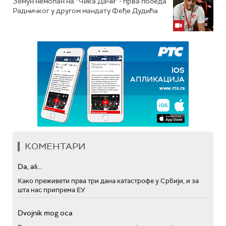
Земун немоћан на "Чика Дачи" - прва победа
Радничког у другом мандату Феђе Дудића
КОМЕНТАРИ
Da, ali...
Како преживети прва три дана катастрофе у Србији, и за
шта нас припрема ЕУ
Dvojnik mog oca