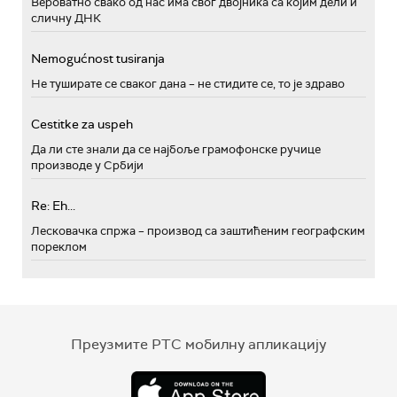
Вероватно свако од нас има свог двојника са којим дели и
сличну ДНК
Nemogućnost tusiranja
Не туширате се сваког дана – не стидите се, то је здраво
Cestitke za uspeh
Да ли сте знали да се најбоље грамофонске ручице
производе у Србији
Re: Eh...
Лесковачка спржа – производ са заштићеним географским
пореклом
Преузмите РТС мобилну апликацију