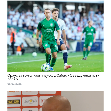
Орхус за гол ближи плеј-офу, Сабах и Звезду чека исти
посао
05. 08. 2026.