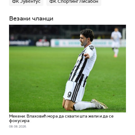
ФК Јувентус
ФК Спортинг Лисабон
Везани чланци
Мекени: Влаховић мора да схвати шта жели и да се
фокусира
08. 08. 2026.