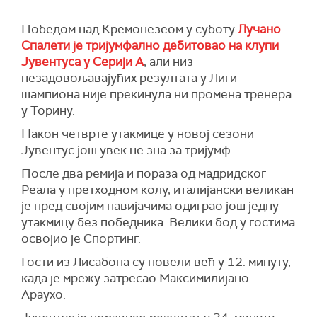
Победом над Кремонезеом у суботу
Лучано
Спалети је тријумфално дебитовао на клупи
Јувентуса у Серији А
, али низ
незадовољавајућих резултата у Лиги
шампиона није прекинула ни промена тренера
у Торину.
Након четврте утакмице у новој сезони
Јувентус још увек не зна за тријумф.
После два ремија и пораза од мадридског
Реала у претходном колу, италијански великан
је пред својим навијачима одиграо још једну
утакмицу без победника. Велики бод у гостима
освојио је Спортинг.
Гости из Лисабона су повели већ у 12. минуту,
када је мрежу затресао Максимилијано
Араухо.