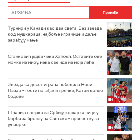
Турнири у Канади као два света: Без звезда
код мушкараца, најбоље играчице и даље
зарађују мање
Станковић једва чека Хапоел: Оставите ове
момке на миру, нека све иде на моја леђа
Звезда са десет играча победила Нови
Пазар – гости погађали пречке, Катаи донео
бодове
Шпанија прејакa за Србију, кошаркашице у
борби за бронзу на Светском првенству за
јуниорке