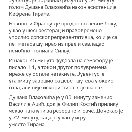
Јувентус је поравнао резултат у 34. минуту
голом Душана Влаховића након асистенције
Кефрена Тирама.
Брзоноги Француз је продро по левом боку,
ушао у шеснаестерац и правовремено
упослио српског репрезентативца, који је са
пет метара шутирао из прве и савладао
немоћног голмана Силву.
И након 45 минута фудбала на семафору је
писало 1:1, а током другог полувремена
мреже су остале нетакнуте. Јувентус је
утакмицу завршио са девет шутева у оквир
гола, али није искористио своје шансе.
Душана Влаховића је у 83. минуту заменио
Василије Аџић, док је Филип Костић прилику
чекао на клупи за резервне играче. Дочекао је
у 72. минуту, када је ушао у игру
уместо Тирама.