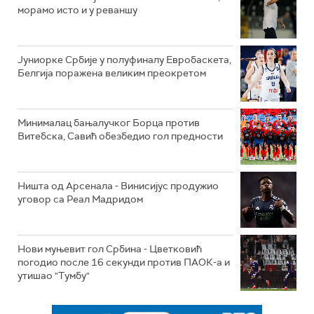
морамо исто и у реваншу
Јуниорке Србије у полуфиналу Евробаскета,
Белгија поражена великим преокретом
Минималац бањалучког Борца против
Витебска, Савић обезбедио гол предности
Ништа од Арсенала - Винисијус продужио
уговор са Реал Мадридом
Нови муњевит гол Србина - Цветковић
погодио после 16 секунди против ПАОК-а и
утишао "Тумбу"