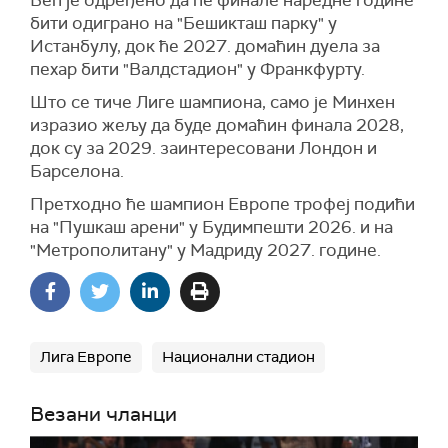
Већ је одређено да ће финале наредне године
бити одиграно на "Бешикташ парку" у
Истанбулу, док ће 2027. домаћин дуела за
пехар бити "Валдстадион" у Франкфурту.
Што се тиче Лиге шампиона, само је Минхен
изразио жељу да буде домаћин финала 2028,
док су за 2029. заинтересовани Лондон и
Барселона.
Претходно ће шампион Европе трофеј подићи
на "Пушкаш арени" у Будимпешти 2026. и на
"Метрополитану" у Мадриду 2027. године.
Лига Европе
Национални стадион
Везани чланци