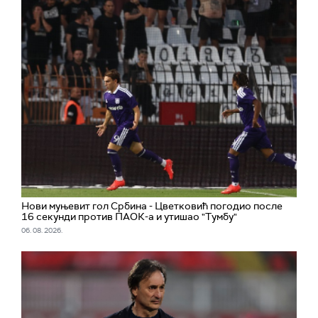
Нови муњевит гол Србина - Цветковић погодио после
16 секунди против ПАОК-а и утишао "Тумбу"
06. 08. 2026.