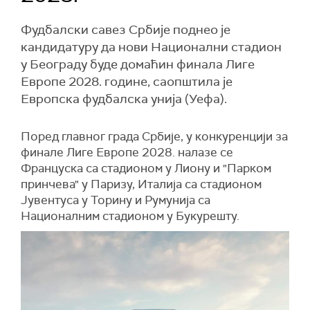
Фудбалски савез Србије поднео је
кандидатуру да нови Национални стадион
у Београду буде домаћин финала Лиге
Европе 2028. године, саопштила је
Европска фудбалска унија (Уефа).
Поред главног града Србије, у конкуренцији за
финале Лиге Европе 2028. налазе се
Француска са стадионом у Лиону и "Парком
принчева" у Паризу, Италија са стадионом
Јувентуса у Торину и Румунија са
Националним стадионом у Букурешту.