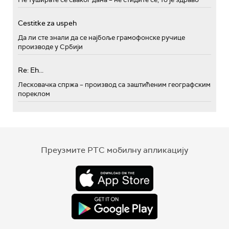
Cestitke za uspeh
Да ли сте знали да се најбоље грамофонске ручице
производе у Србији
Re: Eh...
Лесковачка спржа – производ са заштићеним географским
пореклом
Преузмите РТС мобилну апликацију