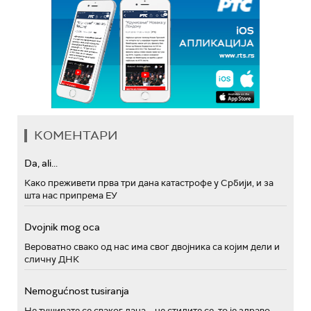
КОМЕНТАРИ
Da, ali...
Како преживети прва три дана катастрофе у Србији, и за
шта нас припрема ЕУ
Dvojnik mog oca
Вероватно свако од нас има свог двојника са којим дели и
сличну ДНК
Nemogućnost tusiranja
Не туширате се сваког дана – не стидите се, то је здраво