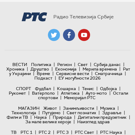
Радио Телевизија Србије
|
|
|
|
ВЕСТИ
Политика
Регион
Свет
Србија данас
|
|
|
|
Хроника
Друштво
Економија
Мерила времена
Рат
|
|
|
|
у Украјини
Време
Сервисне вести
Сматрачница
|
Подкаст
ЕУ могућности 2026
|
|
|
|
СПОРТ
Фудбал
Кошарка
Тенис
Одбојка
|
|
|
|
Рукомет
Ватерполо
Атлетика
Ауто-мото
Остали
|
спортови
Меморијал РТС
|
|
|
МАГАЗИН
Живот
Занимљивости
Музика
|
|
|
|
Технологијa
Путујемо
Свет познатих
Здравље
|
|
|
|
Филм и ТВ
Наука
Природа
Дигитални предузетник
|
За мале велике хероје
Наизглед здрав
|
|
|
|
|
ТВ
РТС 1
РТС 2
РТС 3
РТС Свет
РТС Наука