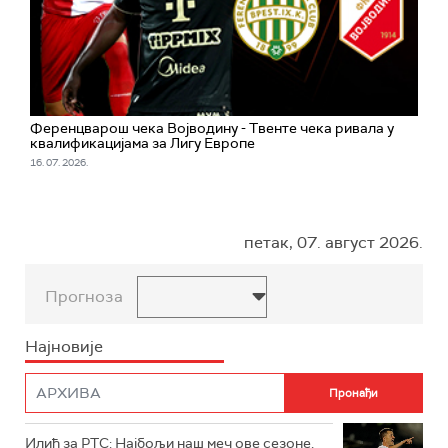
Ференцварош чека Војводину - Твенте чека ривала у
квалификацијама за Лигу Европе
16. 07. 2026.
петак, 07. август 2026.
Прогноза
Најновије
Илић за РТС: Најбољи наш меч ове сезоне,