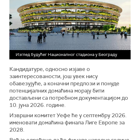
Изглед будућег Националног стадиона у Београду
Кандидатуре, односно изјаве о
заинтересованости, још увек нису
обавезујуће, а коначни предлози и понуде
потенцијалних домаћина морају бити
достављени са потребном документацијом до
10. јуна 2026. године.
Извршни комитет Уефе ће у септембру 2026.
именовати домаћина финала Лиге Европе за
2028.