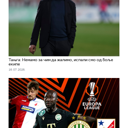
Тањга: Немамо за чим да жалимо, испали смо од боље
екипе
16. 07. 2026.