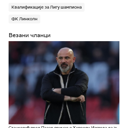
Квалификације за Лигу шампиона
ФК Линколн
Везани чланци
Станковић пред Пазар причао о Хапоелу: Изгледа да је