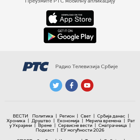
Преузмите РТС мобилну апликацију
Радио Телевизија Србије
|
|
|
|
ВЕСТИ
Политика
Регион
Свет
Србија данас
|
|
|
|
Хроника
Друштво
Економија
Мерила времена
Рат
|
|
|
|
у Украјини
Време
Сервисне вести
Сматрачница
|
Подкаст
ЕУ могућности 2026