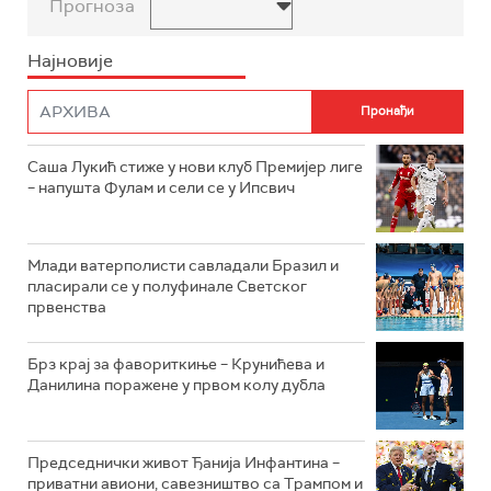
Прогноза
Најновије
Саша Лукић стиже у нови клуб Премијер лиге
– напушта Фулам и сели се у Ипсвич
Млади ватерполисти савладали Бразил и
пласирали се у полуфинале Светског
првенства
Брз крај за фавориткиње – Крунићева и
Данилина поражене у првом колу дубла
Председнички живот Ђанија Инфантина –
приватни авиони, савезништво са Трампом и