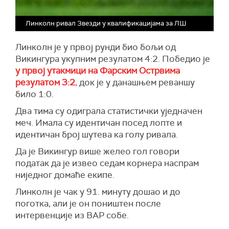
Линколн ривал Звезди у квалификацијама за ЛШ
Линколн је у првој рунди био бољи од
Викингура укупним резулатом 4:2. Победио је
у првој утакмици на Фарским Острвима
резулатом 3:2
, док је у данашњем реваншу
било 1:0.
Два тима су одиграла статистички уједначен
меч. Имала су идентичан посед лопте и
идентичан број шутева ка голу ривала.
Да је Викингур више желео гол говори
податак да је извео седам корнера наспрам
ниједног домаће екипе.
Линколн је чак у 91. минуту дошао и до
поготка, али је он поништен после
интервенције из ВАР собе.