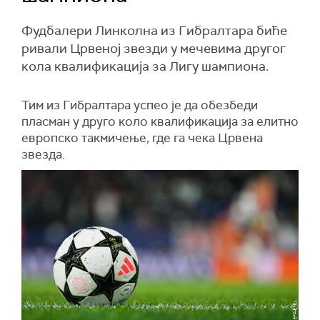
Фудбалери Линколна из Гибралтара биће
ривали Црвеној звезди у мечевима другог
кола квалификација за Лигу шампиона.
Тим из Гибралтара успео је да обезбеди
пласман у друго коло квалификација за елитно
европско такмичење, где га чека Црвена
звезда.