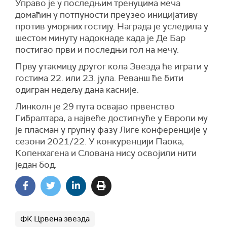
Управо је у последњим тренуцима меча
домаћин у потпуности преузео иницијативу
против уморних гостију. Награда је уследила у
шестом минуту надокнаде када је Де Бар
постигао први и последњи гол на мечу.
Прву утакмицу другог кола Звезда ће играти у
гостима 22. или 23. јула. Реванш ће бити
одигран недељу дана касније.
Линколн је 29 пута освајао првенство
Гибралтара, а највеће достигнуће у Европи му
је пласман у групну фазу Лиге конференције у
сезони 2021/22. У конкуренцији Паока,
Копенхагена и Слована нису освојили нити
један бод.
ФК Црвена звезда