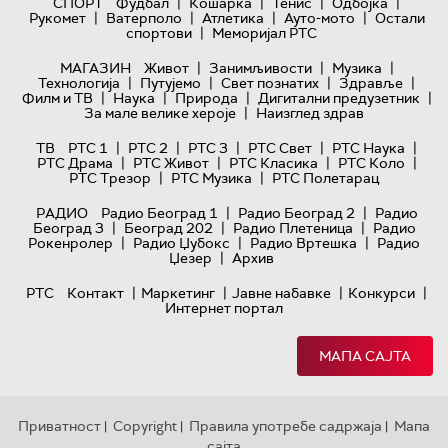
|
|
|
|
СПОРТ
Фудбал
Кошарка
Тенис
Одбојка
|
|
|
|
Рукомет
Ватерполо
Атлетика
Ауто-мото
Остали
|
спортови
Меморијал РТС
|
|
|
МАГАЗИН
Живот
Занимљивости
Музика
|
|
|
|
Технологијa
Путујемо
Свет познатих
Здравље
|
|
|
|
Филм и ТВ
Наука
Природа
Дигитални предузетник
|
За мале велике хероје
Наизглед здрав
|
|
|
|
|
ТВ
РТС 1
РТС 2
РТС 3
РТС Свет
РТС Наука
|
|
|
|
РТС Драма
РТС Живот
РТС Класика
РТС Коло
|
|
РТС Трезор
РТС Музика
РТС Полетарац
|
|
РАДИО
Радио Београд 1
Радио Београд 2
Радио
|
|
|
Београд 3
Београд 202
Радио Плетеница
Радио
|
|
|
Рокенролер
Радио Џубокс
Радио Вртешка
Радио
|
Џезер
Архив
|
|
|
|
РТС
Контакт
Маркетинг
Јавне набавке
Конкурси
Интернет портал
МАПА САЈТА
Приватност
Copyright
Правила употребе садржаја
Мапа
|
|
|
сајта