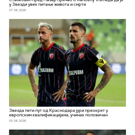
у Звезди увек питање живота и смрти
07. 08. 2026.
Звезда пети пут од Краснодара јури преокрет у
европским квалификацијама, учинак половичан
05. 08. 2026.