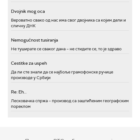
Dvojnik mog oca
Вероватно свако од нас има свог двојника са којим дели и
сличну ДНК
Nemogućnost tusiranja
Не туширате се сваког дана – не стидите се, то је здраво
Cestitke za uspeh
Да ли сте знали да се најбоље грамофонске ручице
производе у Србији
Re: Eh...
Лесковачка спржа – производ са заштићеним географским
пореклом