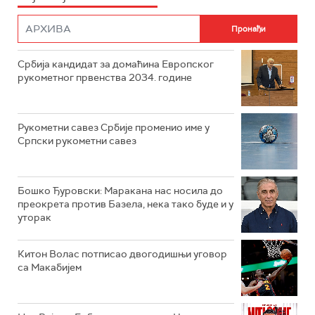
Србија кандидат за домаћина Европског
рукометног првенства 2034. године
Рукометни савез Србије променио име у
Српски рукометни савез
Бошко Ђуровски: Маракана нас носила до
преокрета против Базела, нека тако буде и у
уторак
Китон Волас потписао двогодишњи уговор
са Макабијем