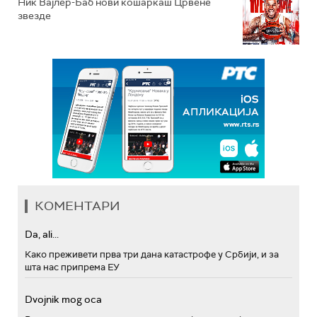
Ник Вајлер-Баб нови кошаркаш Црвене
звезде
КОМЕНТАРИ
Da, ali...
Како преживети прва три дана катастрофе у Србији, и за
шта нас припрема ЕУ
Dvojnik mog oca