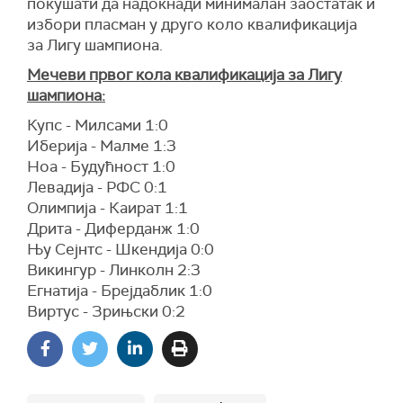
покушати да надокнади минималан заостатак и
избори пласман у друго коло квалификација
за Лигу шампиона.
Мечеви првог кола квалификација за Лигу
шампиона:
Купс - Милсами 1:0
Иберија - Малме 1:3
Ноа - Будућност 1:0
Левадија - РФС 0:1
Олимпија - Каират 1:1
Дрита - Диферданж 1:0
Њу Сејнтс - Шкендија 0:0
Викингур - Линколн 2:3
Егнатија - Брејдаблик 1:0
Виртус - Зрињски 0:2