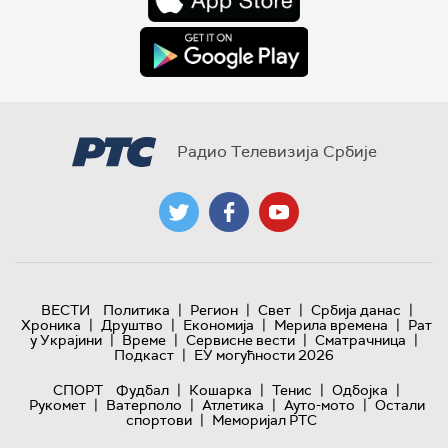
Радио Телевизија Србије
|
|
|
|
ВЕСТИ
Политика
Регион
Свет
Србија данас
|
|
|
|
Хроника
Друштво
Економија
Мерила времена
Рат
|
|
|
|
у Украјини
Време
Сервисне вести
Сматрачница
|
Подкаст
ЕУ могућности 2026
|
|
|
|
СПОРТ
Фудбал
Кошарка
Тенис
Одбојка
|
|
|
|
Рукомет
Ватерполо
Атлетика
Ауто-мото
Остали
|
спортови
Меморијал РТС