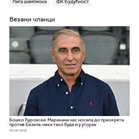
Лига шампиона
ФК Будућност
Везани чланци
Бошко Ђуровски: Маракана нас носила до преокрета
против Базела, нека тако буде и у уторак
09. 08. 2026.