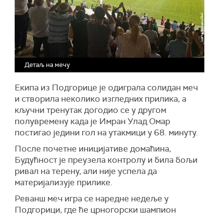
Детаљ на мечу
Екипа из Подгорице је одиграла солидан меч
и створила неколико изгледних прилика, а
кључни тренутак догодио се у другом
полувремену када је Имран Улад Омар
постигао једини гол на утакмици у 68. минуту.
После почетне иницијативе домаћина,
Будућност је преузела контролу и била бољи
ривал на терену, али није успела да
материјализује прилике.
Реванш меч игра се наредне недеље у
Подгорици, где ће црногорски шампион