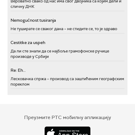
Вероватно свако од нас има свог двојника са којим дели и
сличну ДНК
Nemogućnost tusiranja
Не туширате се сваког дана – не стидите се, то је здраво
Cestitke za uspeh
Да ли сте знали да се најбоље грамофонске ручице
производе у Србији
Re: Eh...
Лесковачка спржа – производ са заштићеним географским
пореклом
Преузмите РТС мобилну апликацију