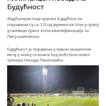
Будућност
Фудбалери подгоричке Будућности
поражени су са 1:0 од јерменске Ное у првој
утакмици првог кола квалификација за
Лигу шампиона.
Будућност је поражена у првом званичном
мечу у новој сезони и под вођством новог
тренера Ненада Лалатовића.