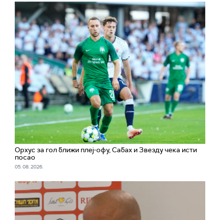
Орхус за гол ближи плеј-офу, Сабах и Звезду чека исти
посао
05. 08. 2026.