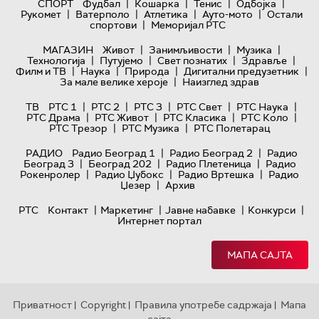
|
|
|
|
СПОРТ
Фудбал
Кошарка
Тенис
Одбојка
|
|
|
|
Рукомет
Ватерполо
Атлетика
Ауто-мото
Остали
|
спортови
Меморијал РТС
|
|
|
МАГАЗИН
Живот
Занимљивости
Музика
|
|
|
|
Технологијa
Путујемо
Свет познатих
Здравље
|
|
|
|
Филм и ТВ
Наука
Природа
Дигитални предузетник
|
За мале велике хероје
Наизглед здрав
|
|
|
|
|
ТВ
РТС 1
РТС 2
РТС 3
РТС Свет
РТС Наука
|
|
|
|
РТС Драма
РТС Живот
РТС Класика
РТС Коло
|
|
РТС Трезор
РТС Музика
РТС Полетарац
|
|
РАДИО
Радио Београд 1
Радио Београд 2
Радио
|
|
|
Београд 3
Београд 202
Радио Плетеница
Радио
|
|
|
Рокенролер
Радио Џубокс
Радио Вртешка
Радио
|
Џезер
Архив
|
|
|
|
РТС
Контакт
Маркетинг
Јавне набавке
Конкурси
Интернет портал
МАПА САЈТА
Приватност
Copyright
Правила употребе садржаја
Мапа
|
|
|