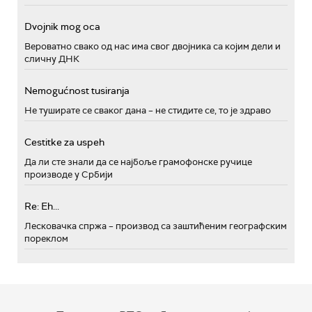
Dvojnik mog oca
Вероватно свако од нас има свог двојника са којим дели и
сличну ДНК
Nemogućnost tusiranja
Не туширате се сваког дана – не стидите се, то је здраво
Cestitke za uspeh
Да ли сте знали да се најбоље грамофонске ручице
производе у Србији
Re: Eh...
Лесковачка спржа – производ са заштићеним географским
пореклом