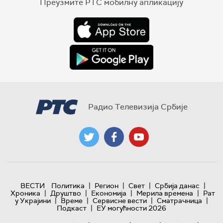
Преузмите РТС мобилну апликацију
Радио Телевизија Србије
|
|
|
|
ВЕСТИ
Политика
Регион
Свет
Србија данас
|
|
|
|
Хроника
Друштво
Економија
Мерила времена
Рат
|
|
|
|
у Украјини
Време
Сервисне вести
Сматрачница
|
Подкаст
ЕУ могућности 2026