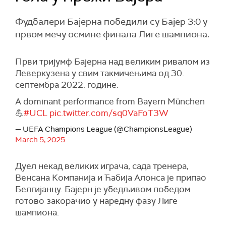
Фудбалери Бајерна победили су Бајер 3:0 у
првом мечу осмине финала Лиге шампиона.
Први тријумф Бајерна над великим ривалом из
Леверкузена у свим такмичењима од 30.
септембра 2022. године.
A dominant performance from Bayern München
💪
#UCL
pic.twitter.com/sq0VaFoT3W
— UEFA Champions League (@ChampionsLeague)
March 5, 2025
Дуел некад великих играча, сада тренера,
Венсана Компанија и Ћабија Алонса је припао
Белгијанцу. Бајерн је убедљивом победом
готово закорачио у наредну фазу Лиге
шампиона.