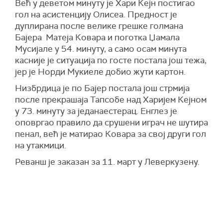
Већ у деветом минуту је Хари Кејн постигао
гол на асистенцију Олисеа. Предност је
дуплирана после велике грешке голмана
Бајера Матеја Ковара и поготка Џамала
Мусијале у 54. минуту, а само осам минута
касније је ситуација по госте постала још тежа,
јер је Норди Мукиеле добио жути картон.
Низбрдица је по Бајер постала још стрмија
после прекрашаја Тапсобе над Харијем Кејном
у 73. минуту за једанаестерац. Енглез је
оповргао правило да срушени играч не шутира
пенал, већ је матирао Ковара за свој други гол
на утакмици.
Реванш је заказан за 11. март у Леверкузену.