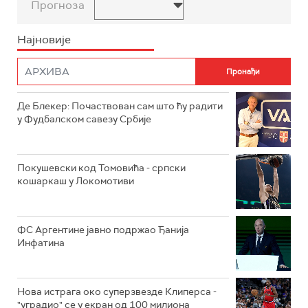
Прогноза
Најновије
Де Блекер: Почаствован сам што ћу радити
у Фудбалском савезу Србије
Покушевски код Томовића - српски
кошаркаш у Локомотиви
ФС Аргентине јавно подржао Ђанија
Инфатина
Нова истрага око суперзвезде Клиперса -
"уградио" се у екран од 100 милиона