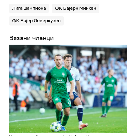
Лига шампиона
ФК Бајерн Минхен
ФК Бајер Леверкузен
Везани чланци