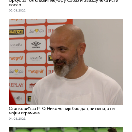
Орхус за гол ближи плеј-офу, Сабах и Звезду чека исти
посао
05. 08. 2026.
Станковић за РТС: Никоме није био дан, ни мени, а ни
мојим играчима
04. 08. 2026.