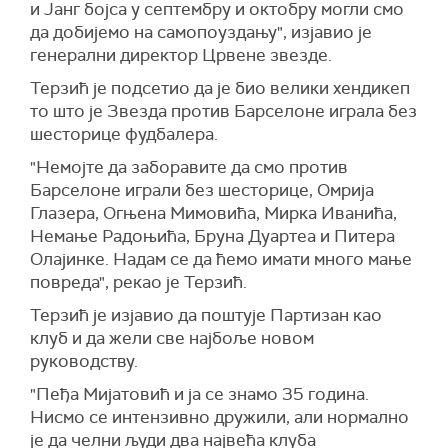
и Јанг бојса у септембру и октобру могли смо
да добијемо на самопоуздању", изјавио је
генерални директор Црвене звезде.
Терзић је подсетио да је био велики хендикеп
то што је Звезда против Барселоне играла без
шесторице фудбалера.
"Немојте да заборавите да смо против
Барселоне играли без шесторице, Омрија
Глазера, Огњена Мимовића, Мирка Иванића,
Немање Радоњића, Бруна Дуартеа и Питера
Олајинке. Надам се да ћемо имати много мање
повреда", рекао је Терзић.
Терзић је изјавио да поштује Партизан као
клуб и да жели све најбоље новом
руководству.
"Пеђа Мијатовић и ја се знамо 35 година.
Нисмо се интензивно дружили, али нормално
је да челни људи два највећа клуба