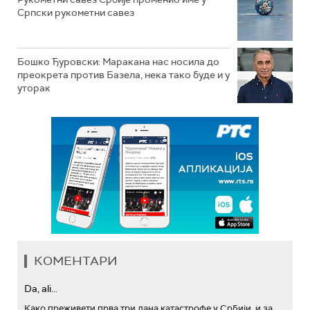
Српски рукометни савез
Бошко Ђуровски: Маракана нас носила до
преокрета против Базела, нека тако буде и у
уторак
КОМЕНТАРИ
Da, ali...
Како преживети прва три дана катастрофе у Србији, и за