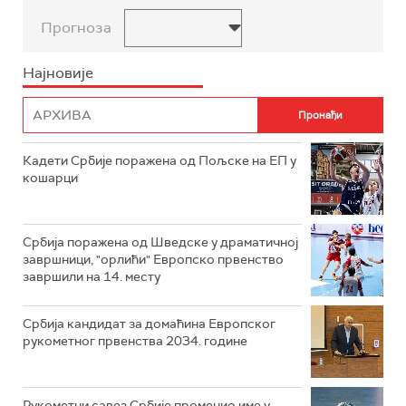
Прогноза
Најновије
Кадети Србије поражена од Пољске на ЕП у
кошарци
Србија поражена од Шведске у драматичној
завршници, "орлићи" Европско првенство
завршили на 14. месту
Србија кандидат за домаћина Европског
рукометног првенства 2034. године
Рукометни савез Србије променио име у