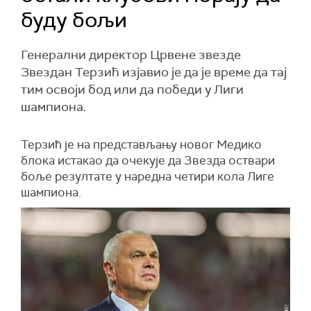
буду бољи
Генерални директор Црвене звезде
Звездан Терзић изјавио је да је време да тај
тим освоји бод или да победи у Лиги
шампиона.
Терзић је на представљању новог Медико
блока истакао да очекује да Звезда оствари
боље резултате у наредна четири кола Лиге
шампиона.