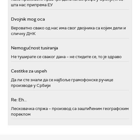
шта нас припрема ЕУ
Dvojnik mog oca
Вероватно свако од нас има свог двојника са којим дели и
сличну ДНК
Nemogućnost tusiranja
Не туширате се сваког дана – не стидите се, то је здраво
Cestitke za uspeh
Да ли сте знали да се најбоље грамофонске ручице
производе у Србији
Re: Eh...
Лесковачка спржа – производ са заштићеним географским
пореклом