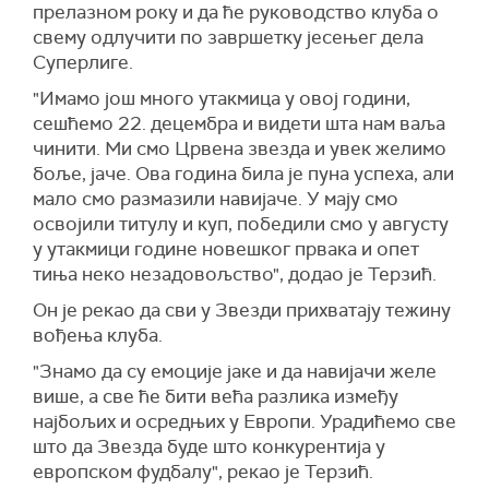
прелазном року и да ће руководство клуба о
свему одлучити по завршетку јесењег дела
Суперлиге.
"Имамо још много утакмица у овој години,
сешћемо 22. децембра и видети шта нам ваља
чинити. Ми смо Црвена звезда и увек желимо
боље, јаче. Ова година била је пуна успеха, али
мало смо размазили навијаче. У мају смо
освојили титулу и куп, победили смо у августу
у утакмици године новешког првака и опет
тиња неко незадовољство", додао је Терзић.
Он је рекао да сви у Звезди прихватају тежину
вођења клуба.
"Знамо да су емоције јаке и да навијачи желе
више, а све ће бити већа разлика између
најбољих и осредњих у Европи. Урадићемо све
што да Звезда буде што конкурентија у
европском фудбалу", рекао је Терзић.