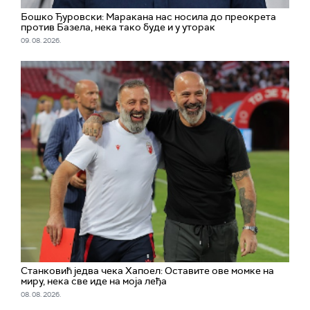
Бошко Ђуровски: Маракана нас носила до преокрета
против Базела, нека тако буде и у уторак
09. 08. 2026.
Станковић једва чека Хапоел: Оставите ове момке на
миру, нека све иде на моја леђа
08. 08. 2026.