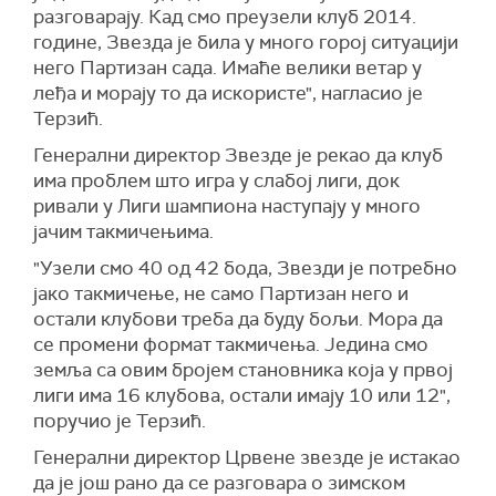
разговарају. Кад смо преузели клуб 2014.
године, Звезда је била у много горој ситуацији
него Партизан сада. Имаће велики ветар у
леђа и морају то да искористе", нагласио је
Терзић.
Генерални директор Звезде је рекао да клуб
има проблем што игра у слабој лиги, док
ривали у Лиги шампиона наступају у много
јачим такмичењима.
"Узели смо 40 од 42 бода, Звезди је потребно
јако такмичење, не само Партизан него и
остали клубови треба да буду бољи. Мора да
се промени формат такмичења. Једина смо
земља са овим бројем становника која у првој
лиги има 16 клубова, остали имају 10 или 12",
поручио је Терзић.
Генерални директор Црвене звезде је истакао
да је још рано да се разговара о зимском