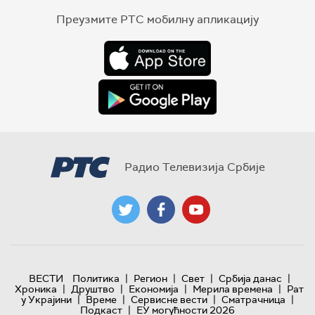
Преузмите РТС мобилну апликацију
Радио Телевизија Србије
|
|
|
|
ВЕСТИ
Политика
Регион
Свет
Србија данас
|
|
|
|
Хроника
Друштво
Економија
Мерила времена
Рат
|
|
|
|
у Украјини
Време
Сервисне вести
Сматрачница
|
Подкаст
ЕУ могућности 2026