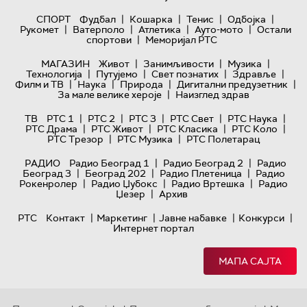
|
|
|
|
СПОРТ
Фудбал
Кошарка
Тенис
Одбојка
|
|
|
|
Рукомет
Ватерполо
Атлетика
Ауто-мото
Остали
|
спортови
Меморијал РТС
|
|
|
МАГАЗИН
Живот
Занимљивости
Музика
|
|
|
|
Технологијa
Путујемо
Свет познатих
Здравље
|
|
|
|
Филм и ТВ
Наука
Природа
Дигитални предузетник
|
За мале велике хероје
Наизглед здрав
|
|
|
|
|
ТВ
РТС 1
РТС 2
РТС 3
РТС Свет
РТС Наука
|
|
|
|
РТС Драма
РТС Живот
РТС Класика
РТС Коло
|
|
РТС Трезор
РТС Музика
РТС Полетарац
|
|
РАДИО
Радио Београд 1
Радио Београд 2
Радио
|
|
|
Београд 3
Београд 202
Радио Плетеница
Радио
|
|
|
Рокенролер
Радио Џубокс
Радио Вртешка
Радио
|
Џезер
Архив
|
|
|
|
РТС
Контакт
Маркетинг
Јавне набавке
Конкурси
Интернет портал
МАПА САЈТА