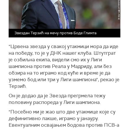
Звездан Терзић на мечу против Боде Глимта
"Црвена звезда у свакој утакмици мора да иде
на победу, то је у ДНК нашег клуба. Штутграт
је озбиљна екипа, видели смо их у Лиги
шампиона против Реала у Мадриду, али без
обзира на то играмо код куће и време је да
узмемо бод или три у Лиги шампиона", рекао је
Терзић.
Он је додао да је Звезда прегрмела тежу
половину распореда у Лиги шампиона.
"Посебно ми је жао што две утакмице које су
дефинитивно лакше, играмо у јанауру.
Евентуалним освајањем бодова против ПСВ-а