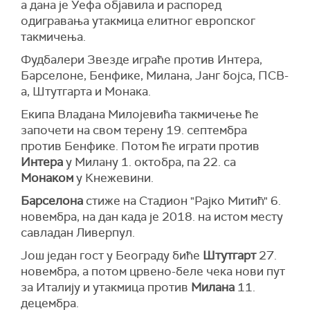
а дана је Уефа објавила и распоред
одигравања утакмица елитног европског
такмичења.
Фудбалери Звезде играће против Интера,
Барселоне, Бенфике, Милана, Јанг бојса, ПСВ-
а, Штутгарта и Монака.
Екипа Владана Милојевића такмичење ће
започети на свом терену 19. септембра
против Бенфике. Потом ће играти против
Интера
у Милану 1. октобра, па 22. са
Монаком
у Кнежевини.
Барселона
стиже на Стадион "Рајко Митић" 6.
новембра, на дан када је 2018. на истом месту
савладан Ливерпул.
Још један гост у Београду биће
Штутгарт
27.
новембра, а потом црвено-беле чека нови пут
за Италију и утакмица против
Милана
11.
децембра.