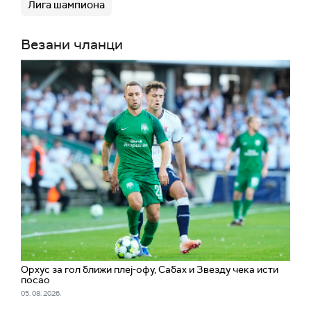
Лига шампиона
Везани чланци
Орхус за гол ближи плеј-офу, Сабах и Звезду чека исти
посао
05. 08. 2026.