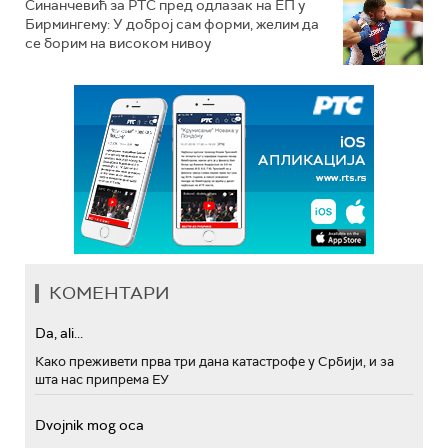
Синанчевић за РТС пред одлазак на ЕП у
Бирмингему: У доброј сам форми, желим да
се борим на високом нивоу
КОМЕНТАРИ
Da, ali...
Како преживети прва три дана катастрофе у Србији, и за
шта нас припрема ЕУ
Dvojnik mog oca