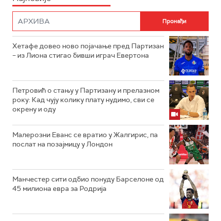
Хетафе довео ново појачање пред Партизан
– из Лиона стигао бивши играч Евертона
Петровић о стању у Партизану и прелазном
року: Кад чују колику плату нудимо, сви се
окрену и оду
Малерозни Еванс се вратио у Жалгирис, па
послат на позајмицу у Лондон
Манчестер сити одбио понуду Барселоне од
45 милиона евра за Родрија