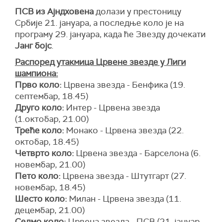
ПСВ из Ајндховена
долази у престоницу
Србије 21. јануара, а последње коло је на
програму 29. јануара, када ће Звезду дочекати
Јанг бојс
.
Распоред утакмица Црвене звезде у Лиги
шампиона:
Прво коло:
Црвена звезда - Бенфика (19.
септембар, 18.45)
Друго коло:
Интер - Црвена звезда
(1.октобар, 21.00)
Треће коло:
Монако - Црвена звезда (22.
октобар, 18.45)
Четврто коло:
Црвена звезда - Барселона (6.
новембар, 21.00)
Пето коло:
Црвена звезда - Штутгарт (27.
новембар, 18.45)
Шесто коло:
Милан - Црвена звезда (11.
децембар, 21.00)
Седмо коло:
Црвена звезда - ПСВ (21. јануар,