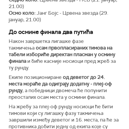
21.00)
Осмо коло:
Јанг Бојс - Црвена звезда (29.
јануар, 21.00)
До осмине финала два путића
Након завршетка лигашке фазе
такмичења
осам првопласираних тимова на
табели избориће директан пласман у осмину
финала
и биће касније носиоци пред жреб за
ту рунду.
Екипе позициониране
од деветог до 24.
места
мораће да одиграју додатну - плеј-оф
рунду
, а победници двомеча ће попунити
преосталих осам места у осмини финала.
На жребу за плеј-оф рунду носиоци ће бити
тимови који су лигашку фазу такмичења
завршили између деветог и 16. места, па ће за
противника добити једну од екипа које су