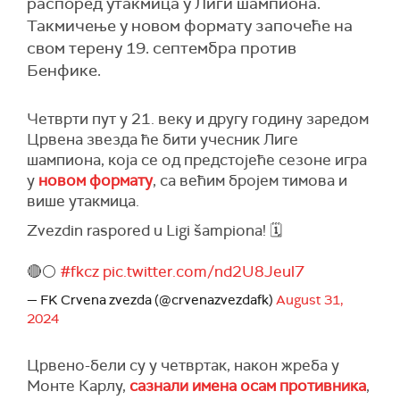
распоред утакмица у Лиги шампиона.
Такмичење у новом формату започеће на
свом терену 19. септембра против
Бенфике.
Четврти пут у 21. веку и другу годину заредом
Црвена звезда ће бити учесник Лиге
шампиона, која се од предстојеће сезоне игра
у
новом формату
, са већим бројем тимова и
више утакмица.
Zvezdin raspored u Ligi šampiona! 🗓️
🔴⚪️
#fkcz
pic.twitter.com/nd2U8Jeul7
— FK Crvena zvezda (@crvenazvezdafk)
August 31,
2024
Црвено-бели су у четвртак, након жреба у
Монте Карлу,
сазнали имена осам противника
,