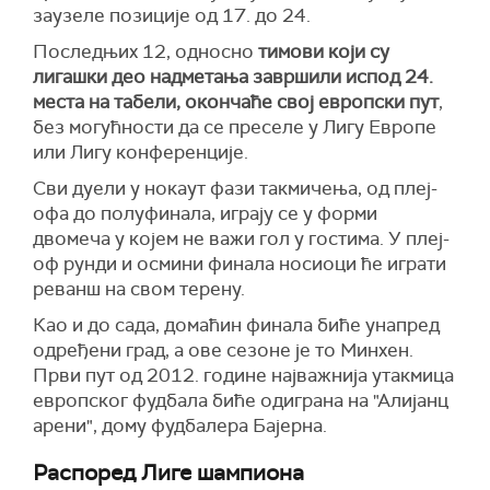
заузеле позиције од 17. до 24.
Последњих 12, односно
тимови који су
лигашки део надметања завршили испод 24.
места на табели, окончаће свој европски пут
,
без могућности да се преселе у Лигу Европе
или Лигу конференције.
Сви дуели у нокаут фази такмичења, од плеј-
офа до полуфинала, играју се у форми
двомеча у којем не важи гол у гостима. У плеј-
оф рунди и осмини финала носиоци ће играти
реванш на свом терену.
Као и до сада, домаћин финала биће унапред
одређени град, а ове сезоне је то Минхен.
Први пут од 2012. године најважнија утакмица
европског фудбала биће одиграна на "Алијанц
арени", дому фудбалера Бајерна.
Распоред Лиге шампиона