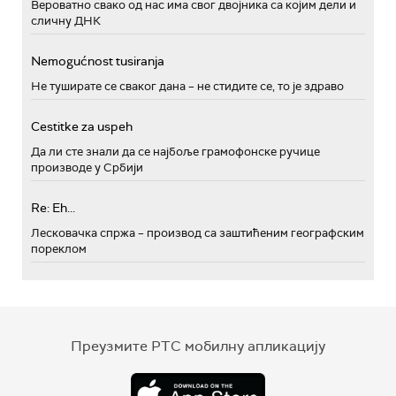
Вероватно свако од нас има свог двојника са којим дели и
сличну ДНК
Nemogućnost tusiranja
Не туширате се сваког дана – не стидите се, то је здраво
Cestitke za uspeh
Да ли сте знали да се најбоље грамофонске ручице
производе у Србији
Re: Eh...
Лесковачка спржа – производ са заштићеним географским
пореклом
Преузмите РТС мобилну апликацију