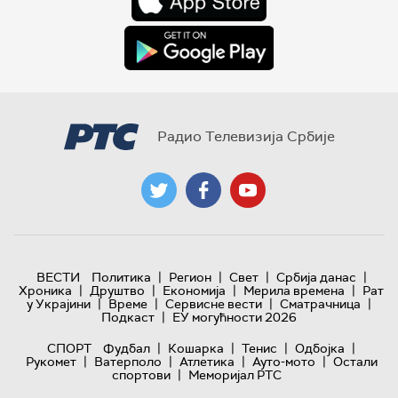
Радио Телевизија Србије
|
|
|
|
ВЕСТИ
Политика
Регион
Свет
Србија данас
|
|
|
|
Хроника
Друштво
Економија
Мерила времена
Рат
|
|
|
|
у Украјини
Време
Сервисне вести
Сматрачница
|
Подкаст
ЕУ могућности 2026
|
|
|
|
СПОРТ
Фудбал
Кошарка
Тенис
Одбојка
|
|
|
|
Рукомет
Ватерполо
Атлетика
Ауто-мото
Остали
|
спортови
Меморијал РТС