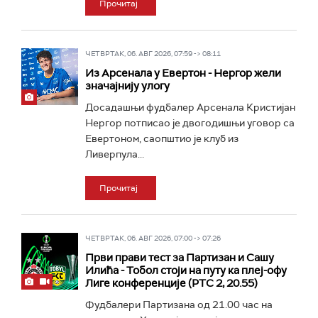
Прочитај
ЧЕТВРТАК, 06. АВГ 2026, 07:59 -> 08:11
Из Арсенала у Евертон - Нергор жели
значајнију улогу
Досадашњи фудбалер Арсенала Кристијан
Нергор потписао је двогодишњи уговор са
Евертоном, саопштио је клуб из
Ливерпула...
Прочитај
ЧЕТВРТАК, 06. АВГ 2026, 07:00 -> 07:26
Први прави тест за Партизан и Сашу
Илића - Тобол стоји на путу ка плеј-офу
Лиге конференције (РТС 2, 20.55)
Фудбалери Партизана од 21.00 час на