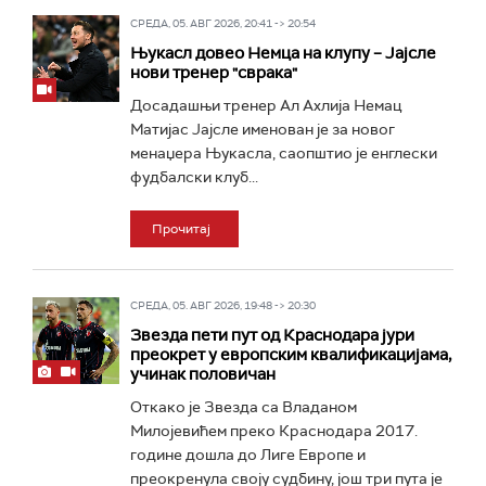
СРЕДА, 05. АВГ 2026, 20:41 -> 20:54
Њукасл довео Немца на клупу – Јајсле
нови тренер "сврака"
Досадашњи тренер Ал Ахлија Немац
Матијас Јајсле именован је за новог
менаџера Њукасла, саопштио је енглески
фудбалски клуб...
Прочитај
СРЕДА, 05. АВГ 2026, 19:48 -> 20:30
Звезда пети пут од Краснодара јури
преокрет у европским квалификацијама,
учинак половичан
Откако је Звезда са Владаном
Милојевићем преко Краснодара 2017.
године дошла до Лиге Европе и
преокренула своју судбину, још три пута је