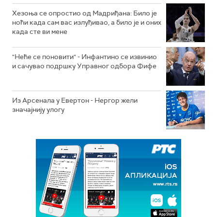
Хезоња се опростио од Мадриђана: Било је
ноћи када сам вас излуђивао, а било је и оних
када сте ви мене
"Неће се поновити" - Инфантино се извинио
и сачувао подршку Управног одбора Фифе
Из Арсенала у Евертон - Нергор жели
значајнију улогу