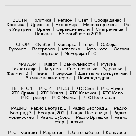
|
|
|
|
ВЕСТИ
Политика
Регион
Свет
Србија данас
|
|
|
|
Хроника
Друштво
Економија
Мерила времена
Рат
|
|
|
|
у Украјини
Време
Сервисне вести
Сматрачница
|
Подкаст
ЕУ могућности 2026
|
|
|
|
СПОРТ
Фудбал
Кошарка
Тенис
Одбојка
|
|
|
|
Рукомет
Ватерполо
Атлетика
Ауто-мото
Остали
|
спортови
Меморијал РТС
|
|
|
МАГАЗИН
Живот
Занимљивости
Музика
|
|
|
|
Технологијa
Путујемо
Свет познатих
Здравље
|
|
|
|
Филм и ТВ
Наука
Природа
Дигитални предузетник
|
За мале велике хероје
Наизглед здрав
|
|
|
|
|
ТВ
РТС 1
РТС 2
РТС 3
РТС Свет
РТС Наука
|
|
|
|
РТС Драма
РТС Живот
РТС Класика
РТС Коло
|
|
РТС Трезор
РТС Музика
РТС Полетарац
|
|
РАДИО
Радио Београд 1
Радио Београд 2
Радио
|
|
|
Београд 3
Београд 202
Радио Плетеница
Радио
|
|
|
Рокенролер
Радио Џубокс
Радио Вртешка
Радио
|
Џезер
Архив
|
|
|
|
РТС
Контакт
Маркетинг
Јавне набавке
Конкурси