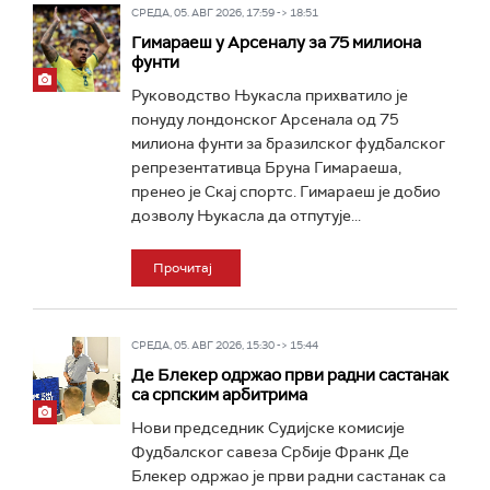
СРЕДА, 05. АВГ 2026, 17:59 -> 18:51
Гимараеш у Арсеналу за 75 милиона
фунти
Руководство Њукасла прихватило је
понуду лондонског Арсенала од 75
милиона фунти за бразилског фудбалског
репрезентативца Бруна Гимараеша,
пренео је Скај спортс. Гимараеш је добио
дозволу Њукасла да отпутује...
Прочитај
СРЕДА, 05. АВГ 2026, 15:30 -> 15:44
Де Блекер одржао први радни састанак
са српским арбитрима
Нови председник Судијске комисије
Фудбалског савеза Србије Франк Де
Блекер одржао је први радни састанак са