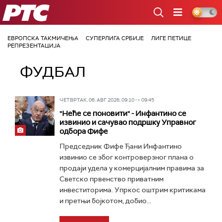
РТС
ЕВРОПСКА ТАКМИЧЕЊА
СУПЕРЛИГА СРБИЈЕ
ЛИГЕ ПЕТИЦЕ
РЕПРЕЗЕНТАЦИЈА
ФУДБАЛ
ЧЕТВРТАК, 06. АВГ 2026, 09:10 -> 09:45
"Неће се поновити" - Инфантино се
извинио и сачувао подршку Управног
одбора Фифе
Председник Фифе Ђани Инфантино
извинио се због контроверзног плана о
продаји удела у комерцијалним правима за
Светско првенство приватним
инвеститорима. Упркос оштрим критикама
и претњи бојкотом, добио...