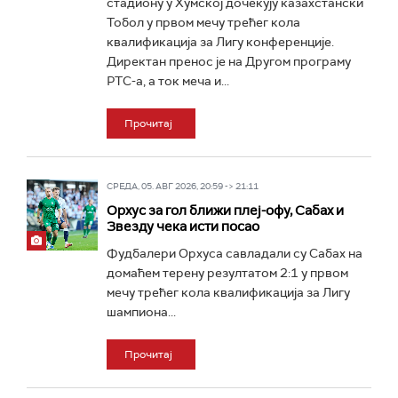
стадиону у Хумској дочекују казахстански
Тобол у првом мечу трећег кола
квалификација за Лигу конференције.
Директан пренос је на Другом програму
РТС-а, а ток меча и...
Прочитај
СРЕДА, 05. АВГ 2026, 20:59 -> 21:11
Орхус за гол ближи плеј-офу, Сабах и
Звезду чека исти посао
Фудбалери Орхуса савладали су Сабах на
домаћем терену резултатом 2:1 у првом
мечу трећег кола квалификација за Лигу
шампиона...
Прочитај