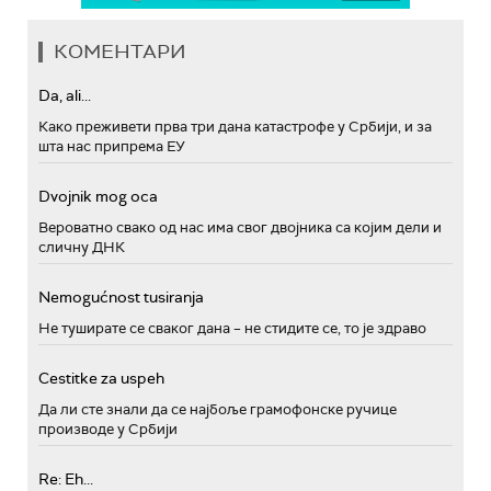
КОМЕНТАРИ
Da, ali...
Како преживети прва три дана катастрофе у Србији, и за
шта нас припрема ЕУ
Dvojnik mog oca
Вероватно свако од нас има свог двојника са којим дели и
сличну ДНК
Nemogućnost tusiranja
Не туширате се сваког дана – не стидите се, то је здраво
Cestitke za uspeh
Да ли сте знали да се најбоље грамофонске ручице
производе у Србији
Re: Eh...