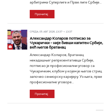
арбитрима Суперлиге и Прве лиге Србије...
Прочитај
СРЕДА, 05. АВГ 2026, 13:37 -> 13:37
Александар Коларов потписао за
Чукарички – није бивши капитен Србије,
већ његов братанац
Александар Коларов, братанац
некадашњег репрезентативца Србије,
потписао је професионални уговор са
Чукаричким, клубом у којем је његов стриц
започео сениорску каријеру. Уз њега, прве
професионалне уговоре...
Прочитај