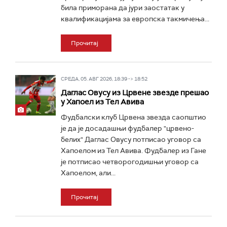
била приморана да јури заостатак у
квалификацијама за европска такмичења...
Прочитај
СРЕДА, 05. АВГ 2026, 18:39 -> 18:52
Даглас Овусу из Црвене звезде прешао
у Хапоел из Тел Авива
Фудбалски клуб Црвена звезда саопштио
је да је досадашњи фудбалер "црвено-
белих" Даглас Овусу потписао уговор са
Хапоелом из Тел Авива. Фудбалер из Гане
је потписао четворогодишњи уговор са
Хапоелом, али...
Прочитај