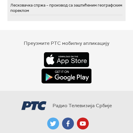
Лесковачка спржа – производ са заштићеним географским
пореклом
Преузмите РТС мобилну апликацију
Радио Телевизија Србије