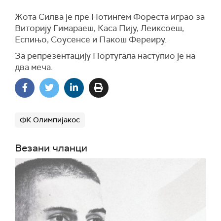
Жота Силва је пре Нотингем Фореста играо за
Виторију Гимараеш, Каса Пију, Леиксоеш,
Еспињо, Соусенсе и Пакош Фереиру.
За репрезентацију Португала наступио је на
два меча.
ФК Олимпијакос
Везани чланци