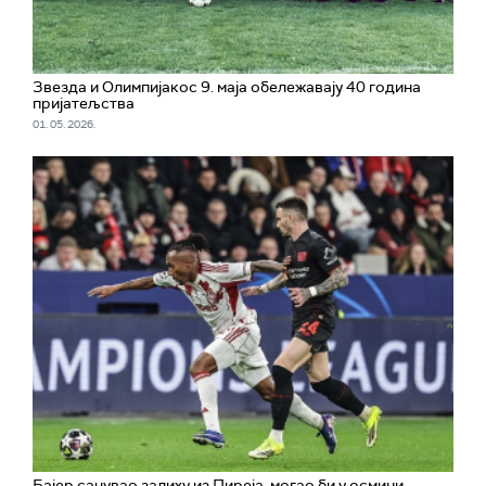
Звезда и Олимпијакос 9. маја обележавају 40 година
пријатељства
01. 05. 2026.
Бајер сачувао залиху из Пиреја, могао би у осмини