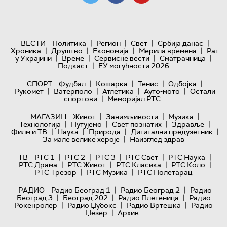
|
|
|
|
ВЕСТИ
Политика
Регион
Свет
Србија данас
|
|
|
|
Хроника
Друштво
Економија
Мерила времена
Рат
|
|
|
|
у Украјини
Време
Сервисне вести
Сматрачница
|
Подкаст
ЕУ могућности 2026
|
|
|
|
СПОРТ
Фудбал
Кошарка
Тенис
Одбојка
|
|
|
|
Рукомет
Ватерполо
Атлетика
Ауто-мото
Остали
|
спортови
Меморијал РТС
|
|
|
МАГАЗИН
Живот
Занимљивости
Музика
|
|
|
|
Технологијa
Путујемо
Свет познатих
Здравље
|
|
|
|
Филм и ТВ
Наука
Природа
Дигитални предузетник
|
За мале велике хероје
Наизглед здрав
|
|
|
|
|
ТВ
РТС 1
РТС 2
РТС 3
РТС Свет
РТС Наука
|
|
|
|
РТС Драма
РТС Живот
РТС Класика
РТС Коло
|
|
РТС Трезор
РТС Музика
РТС Полетарац
|
|
РАДИО
Радио Београд 1
Радио Београд 2
Радио
|
|
|
Београд 3
Београд 202
Радио Плетеница
Радио
|
|
|
Рокенролер
Радио Џубокс
Радио Вртешка
Радио
|
Џезер
Архив