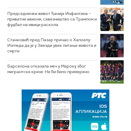
Председнички живот Ђанија Инфантина –
приватни авиони, савезништво са Трампом и
фудбал на ивици раскола
Станковић пред Пазар причао о Хапоелу:
Изгледа да је у Звезди увек питање живота и
смрти
Барселона отказала меч у Мароку због
мигрантске кризе: Не би било примерено