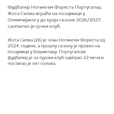
Фудбалер Нотингем Фореста Португалац
Жота Силва играће на позајмици у
Олимпијакосу до краја сезоне 2026/2027,
саопштио је грчки клуб.
Жота Силва (26) је члан Нотингем Фореста од
2024. године, а прошлу сезону је провео на
позајмици у Бешикташу. Португалски
фудбалер је за турски клуб одиграо 22 меча и
постигао је пет голова.