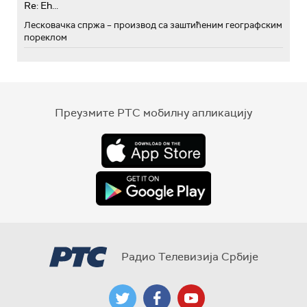
Re: Eh...
Лесковачка спржа – производ са заштићеним географским
пореклом
Преузмите РТС мобилну апликацију
Радио Телевизија Србије