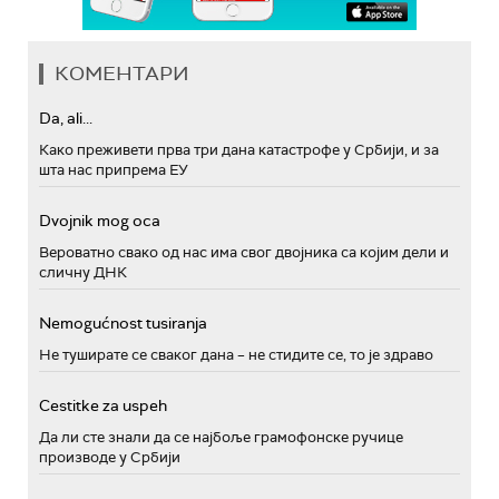
КОМЕНТАРИ
Da, ali...
Како преживети прва три дана катастрофе у Србији, и за
шта нас припрема ЕУ
Dvojnik mog oca
Вероватно свако од нас има свог двојника са којим дели и
сличну ДНК
Nemogućnost tusiranja
Не туширате се сваког дана – не стидите се, то је здраво
Cestitke za uspeh
Да ли сте знали да се најбоље грамофонске ручице
производе у Србији